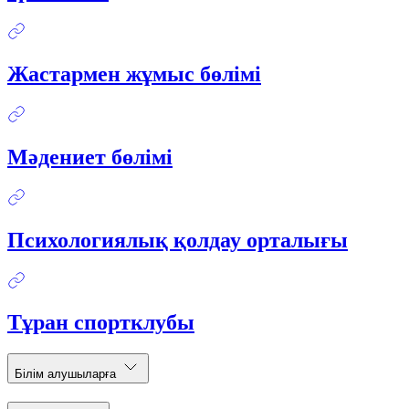
Жастармен жұмыс бөлімі
Мәдениет бөлімі
Психологиялық қолдау орталығы
Тұран спортклубы
Білім алушыларға