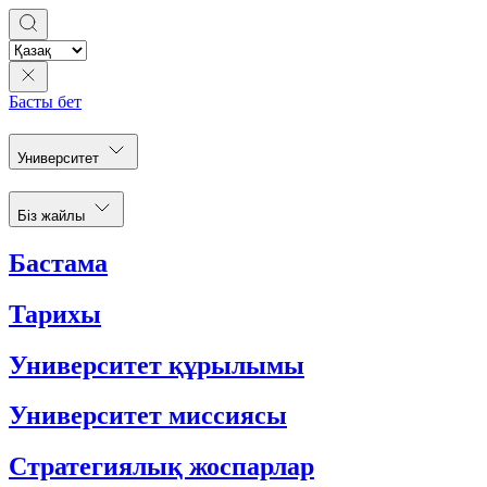
Басты бет
Университет
Біз жайлы
Бастама
Тарихы
Университет құрылымы
Университет миссиясы
Стратегиялық жоспарлар