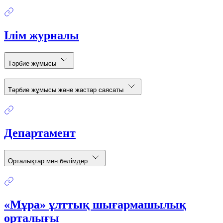
Ілім журналы
Тәрбие жұмысы
Тәрбие жұмысы және жастар саясаты
Департамент
Орталықтар мен бөлімдер
«Мұра» ұлттық шығармашылық
орталығы