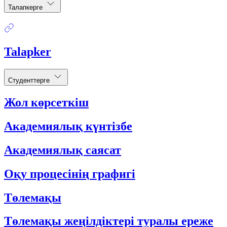
Талапкерге
Talapker
Студенттерге
Жол көрсеткіш
Академиялық күнтізбе
Академиялық саясат
Оқу процесінің графигі
Төлемақы
Төлемақы жеңілдіктері туралы ереже