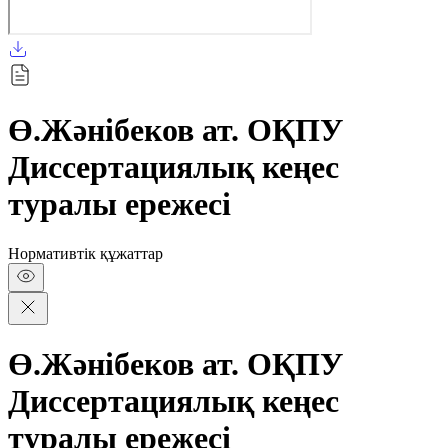
Ө.Жәнібеков ат. ОҚПУ
Диссертациялық кеңес
туралы ережесі
Нормативтік құжаттар
Ө.Жәнібеков ат. ОҚПУ
Диссертациялық кеңес
туралы ережесі