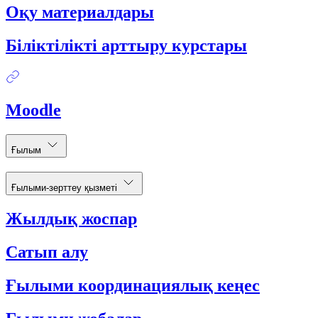
Оқу материалдары
Біліктілікті арттыру курстары
Moodle
Ғылым
Ғылыми-зерттеу қызметі
Жылдық жоспар
Сатып алу
Ғылыми координациялық кеңес