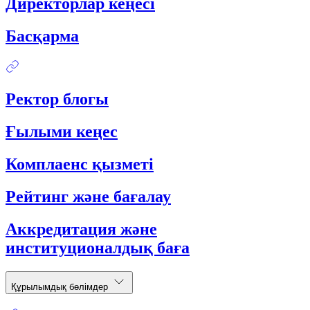
Директорлар кеңесі
Басқарма
Ректор блогы
Ғылыми кеңес
Комплаенс қызметі
Рейтинг және бағалау
Аккредитация және
институционалдық баға
Құрылымдық бөлімдер