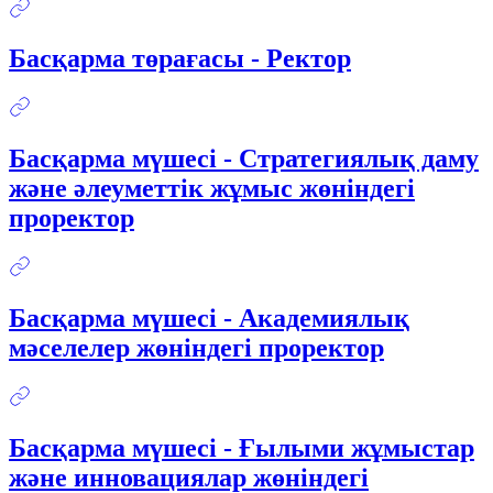
Басқарма төрағасы - Ректор
Басқарма мүшесі - Стратегиялық даму
және әлеуметтік жұмыс жөніндегі
проректор
Басқарма мүшесі - Академиялық
мәселелер жөніндегі проректор
Басқарма мүшесі - Ғылыми жұмыстар
және инновациялар жөніндегі