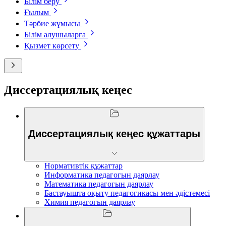
Білім беру
Ғылым
Тәрбие жұмысы
Білім алушыларға
Қызмет көрсету
Диссертациялық кеңес
Диссертациялық кеңес құжаттары
Нормативтік құжаттар
Информатика педагогын даярлау
Математика педагогын даярлау
Бастауышта оқыту педагогикасы мен әдістемесі
Химия педагогын даярлау