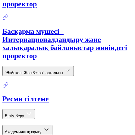
проректор
Басқарма мүшесі -
Интернационалдандыру және
халықаралық байланыстар жөніндегі
проректор
"Өзбекәлі Жәнібеков" орталығы
Ресми сілтеме
Білім беру
Академиялық оқыту