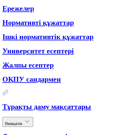
Ережелер
Нормативті құжаттар
Ішкі нормативтік құжаттар
Университет есептері
Жалпы есептер
ОҚПУ сандармен
Тұрақты даму мақсаттары
Әкімшілік