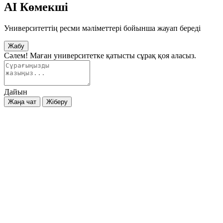
AI Көмекші
Университеттің ресми мәліметтері бойынша жауап береді
Жабу
Сәлем! Маған университетке қатысты сұрақ қоя аласыз.
Дайын
Жаңа чат
Жіберу