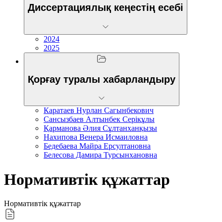
Диссертациялық кеңестің есебі
2024
2025
Қорғау туралы хабарландыру
Каратаев Нурлан Сагынбекович
Сансызбаев Алтынбек Серікұлы
Қарманова Әлия Сұлтанханқызы
Нахипова Венера Исмаиловна
Бедебаева Майра Ерсултановна
Белесова Дамира Турсынхановна
Нормативтік құжаттар
Нормативтік құжаттар