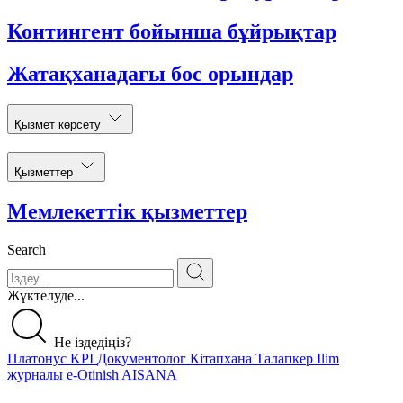
Контингент бойынша бұйрықтар
Жатақханадағы бос орындар
Қызмет көрсету
Қызметтер
Мемлекеттік қызметтер
Search
Жүктелуде...
Не іздедіңіз?
Платонус
KPI
Документолог
Кітапхана
Талапкер
Ilim
журналы
e-Otinish
AISANA