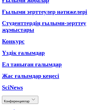
Ғылыми жобалар
Ғылыми зерттеулер нәтижелері
Студенттердің ғылыми-зерттеу
жұмыстары
Конкурс
Үздік ғалымдар
Ел таныған ғалымдар
Жас ғалымдар кеңесі
SciNews
Конференциялар