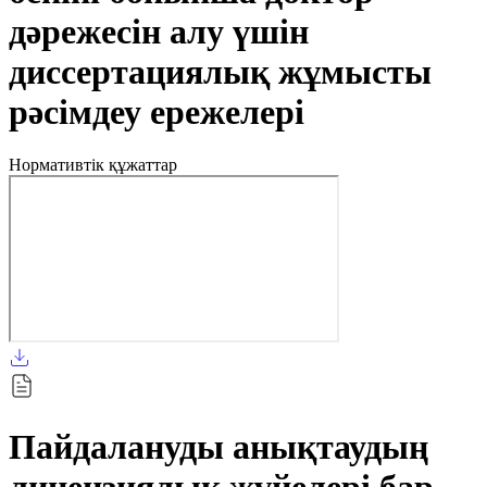
дәрежесін алу үшін
диссертациялық жұмысты
рәсімдеу ережелері
Нормативтік құжаттар
Пайдалануды анықтаудың
лицензиялық жүйелері бар