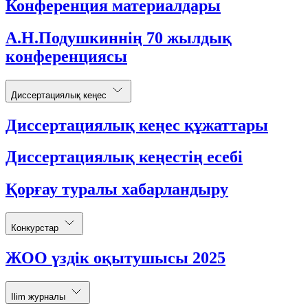
Конференция материалдары
А.Н.Подушкиннің 70 жылдық
конференциясы
Диссертациялық кеңес
Диссертациялық кеңес құжаттары
Диссертациялық кеңестің есебі
Қорғау туралы хабарландыру
Конкурстар
ЖОО үздік оқытушысы 2025
Ilim журналы