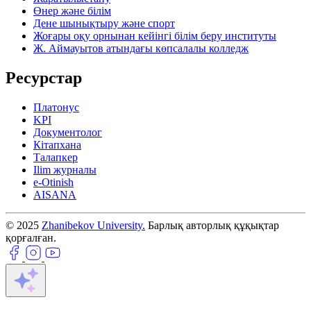
Өнер және білім
Дене шынықтыру және спорт
Жоғары оқу орнынан кейінгі білім беру институты
Ж. Аймауытов атындағы көпсалалы колледж
Ресурстар
Платонус
KPI
Документолог
Кітапхана
Талапкер
Ilim журналы
e-Otinish
AISANA
© 2025
Zhanibekov University.
Барлық авторлық құқықтар
қорғалған.