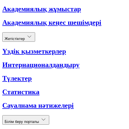
Академиялық жұмыстар
Академиялық кеңес шешімдері
Жетістіктер
Үздік қызметкерлер
Интернационалдандыру
Түлектер
Статистика
Сауалнама нәтижелері
Білім беру порталы