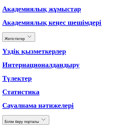
Академиялық жұмыстар
Академиялық кеңес шешімдері
Жетістіктер
Үздік қызметкерлер
Интернационалдандыру
Түлектер
Статистика
Сауалнама нәтижелері
Білім беру порталы