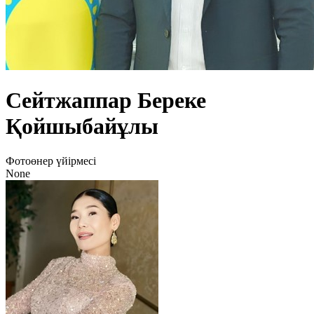
Сейтжаппар Береке
Қойшыбайұлы
Фотоөнер үйірмесі
None