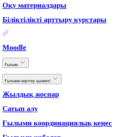
Оқу материалдары
Біліктілікті арттыру курстары
Moodle
Ғылым
Ғылыми-зерттеу қызметі
Жылдық жоспар
Сатып алу
Ғылыми координациялық кеңес