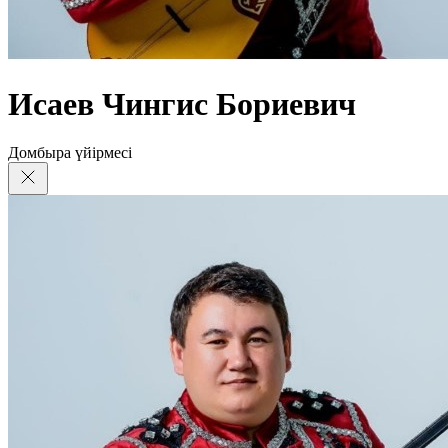
Исаев Чингис Бориевич
Домбыра үйірмесі