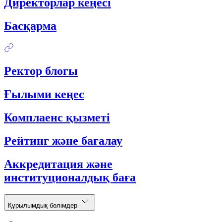
Директорлар кеңесі
Басқарма
Ректор блогы
Ғылыми кеңес
Комплаенс қызметі
Рейтинг және бағалау
Аккредитация және
институционалдық баға
Құрылымдық бөлімдер