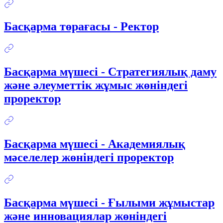
Басқарма төрағасы - Ректор
Басқарма мүшесі - Стратегиялық даму
және әлеуметтік жұмыс жөніндегі
проректор
Басқарма мүшесі - Академиялық
мәселелер жөніндегі проректор
Басқарма мүшесі - Ғылыми жұмыстар
және инновациялар жөніндегі