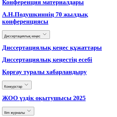
Конференция материалдары
А.Н.Подушкиннің 70 жылдық
конференциясы
Диссертациялық кеңес
Диссертациялық кеңес құжаттары
Диссертациялық кеңестің есебі
Қорғау туралы хабарландыру
Конкурстар
ЖОО үздік оқытушысы 2025
Ilim журналы