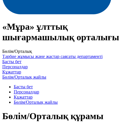
«Мұра» ұлттық
шығармашылық орталығы
Бөлім/Орталық
Тәрбие жұмысы және жастар саясаты департаменті
Басты бет
Персоналдар
Құжаттар
Бөлім/Орталық жайлы
Басты бет
Персоналдар
Құжаттар
Бөлім/Орталық жайлы
Бөлім/Орталық құрамы