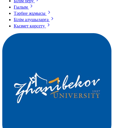
Білім беру
Ғылым
Тәрбие жұмысы
Білім алушыларға
Қызмет көрсету