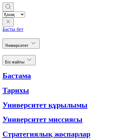
Басты бет
Университет
Біз жайлы
Бастама
Тарихы
Университет құрылымы
Университет миссиясы
Стратегиялық жоспарлар