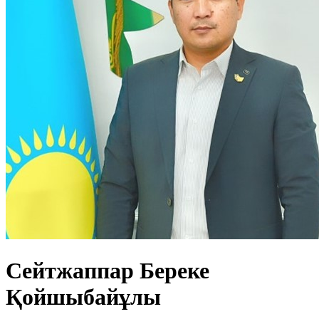
Сейтжаппар Береке
Қойшыбайұлы