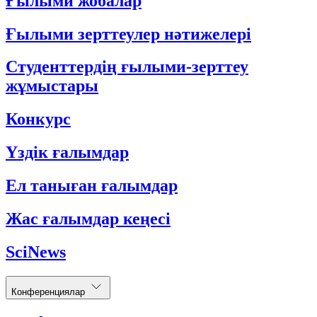
Ғылыми жобалар
Ғылыми зерттеулер нәтижелері
Студенттердің ғылыми-зерттеу
жұмыстары
Конкурс
Үздік ғалымдар
Ел таныған ғалымдар
Жас ғалымдар кеңесі
SciNews
Конференциялар