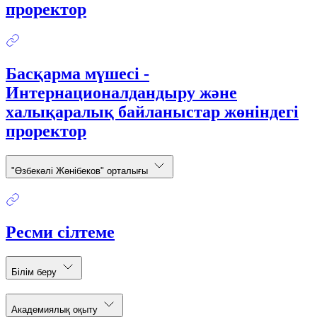
проректор
Басқарма мүшесі -
Интернационалдандыру және
халықаралық байланыстар жөніндегі
проректор
"Өзбекәлі Жәнібеков" орталығы
Ресми сілтеме
Білім беру
Академиялық оқыту