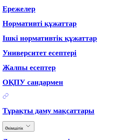
Ережелер
Нормативті құжаттар
Ішкі нормативтік құжаттар
Университет есептері
Жалпы есептер
ОҚПУ сандармен
Тұрақты даму мақсаттары
Әкімшілік