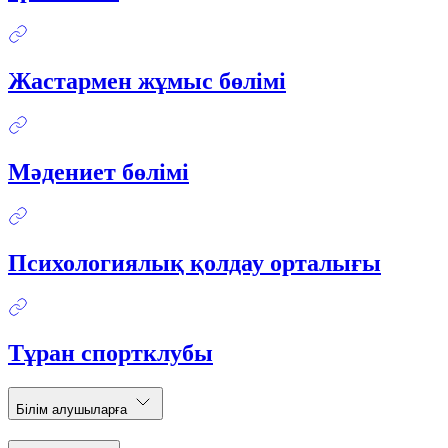
Жастармен жұмыс бөлімі
Мәдениет бөлімі
Психологиялық қолдау орталығы
Тұран спортклубы
Білім алушыларға