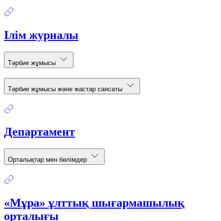
Ілім журналы
Тәрбие жұмысы
Тәрбие жұмысы және жастар саясаты
Департамент
Орталықтар мен бөлімдер
«Мұра» ұлттық шығармашылық
орталығы