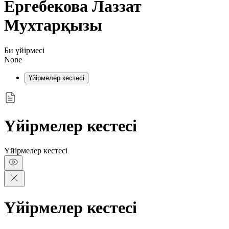
Ергебекова Лаззат
Мухтарқызы
Би үйірмесі
None
Үйірмелер кестесі
Үйірмелер кестесі
Үйірмелер кестесі
Үйірмелер кестесі