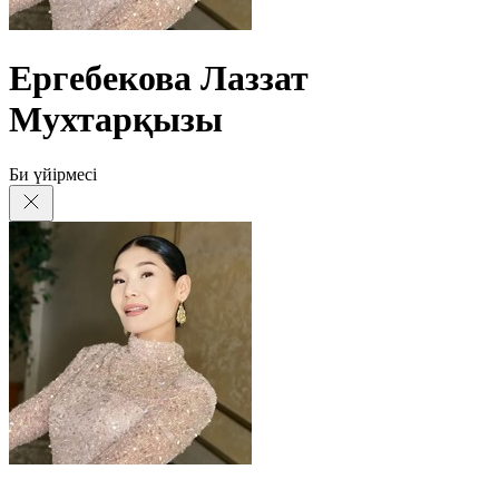
Ергебекова Лаззат
Мухтарқызы
Би үйірмесі