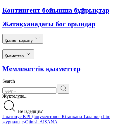
Контингент бойынша бұйрықтар
Жатақханадағы бос орындар
Қызмет көрсету
Қызметтер
Мемлекеттік қызметтер
Search
Жүктелуде...
Не іздедіңіз?
Платонус
KPI
Документолог
Кітапхана
Талапкер
Ilim
журналы
e-Otinish
AISANA