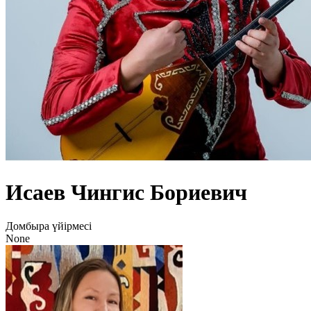
Исаев Чингис Бориевич
Домбыра үйірмесі
None