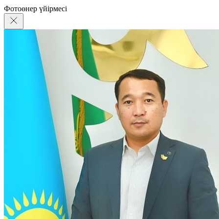
Фотоөнер үйірмесі