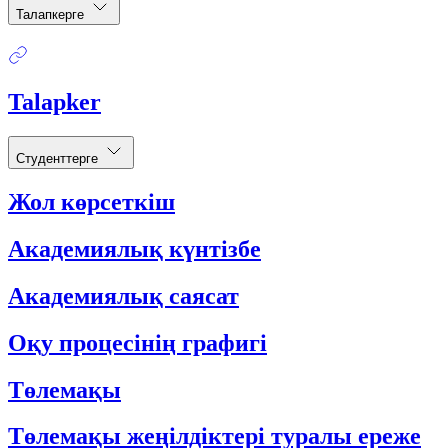
Талапкерге
Talapker
Студенттерге
Жол көрсеткіш
Академиялық күнтізбе
Академиялық саясат
Оқу процесінің графигі
Төлемақы
Төлемақы жеңілдіктері туралы ереже