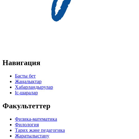
Навигация
Басты бет
Жаңалықтар
Хабарландырулар
Іс-шаралар
Факультеттер
Физика-математика
Филология
Тарих және педагогика
Жаратылыстану