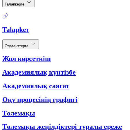
Талапкерге
Talapker
Студенттерге
Жол көрсеткіш
Академиялық күнтізбе
Академиялық саясат
Оқу процесінің графигі
Төлемақы
Төлемақы жеңілдіктері туралы ереже