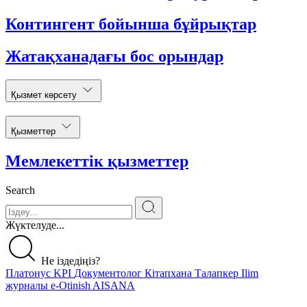
Контингент бойынша бұйрықтар
Жатақханадағы бос орындар
Қызмет көрсету
Қызметтер
Мемлекеттік қызметтер
Search
Жүктелуде...
Не іздедіңіз?
Платонус
KPI
Документолог
Кітапхана
Талапкер
Ilim
журналы
e-Otinish
AISANA