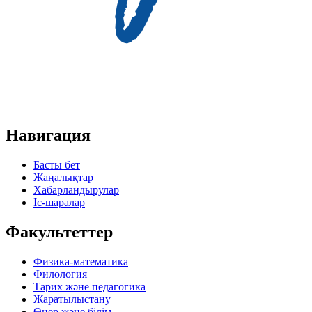
Навигация
Басты бет
Жаңалықтар
Хабарландырулар
Іс-шаралар
Факультеттер
Физика-математика
Филология
Тарих және педагогика
Жаратылыстану
Өнер және білім