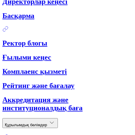
Директорлар кеңесі
Басқарма
Ректор блогы
Ғылыми кеңес
Комплаенс қызметі
Рейтинг және бағалау
Аккредитация және
институционалдық баға
Құрылымдық бөлімдер