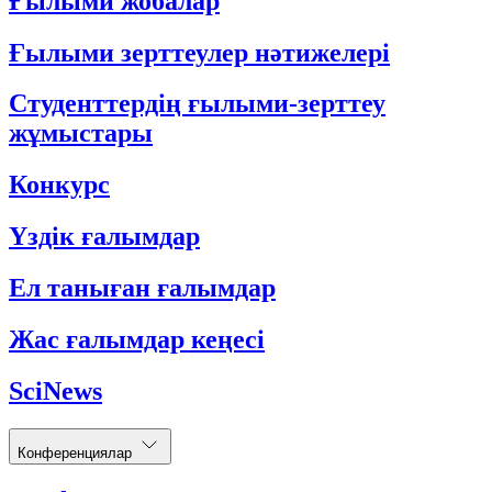
Ғылыми жобалар
Ғылыми зерттеулер нәтижелері
Студенттердің ғылыми-зерттеу
жұмыстары
Конкурс
Үздік ғалымдар
Ел таныған ғалымдар
Жас ғалымдар кеңесі
SciNews
Конференциялар