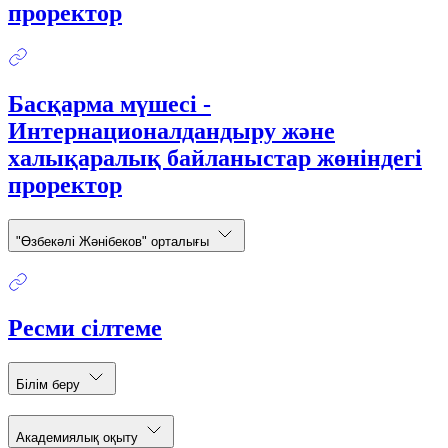
проректор
Басқарма мүшесі -
Интернационалдандыру және
халықаралық байланыстар жөніндегі
проректор
"Өзбекәлі Жәнібеков" орталығы
Ресми сілтеме
Білім беру
Академиялық оқыту