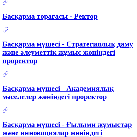
Басқарма төрағасы - Ректор
Басқарма мүшесі - Стратегиялық даму
және әлеуметтік жұмыс жөніндегі
проректор
Басқарма мүшесі - Академиялық
мәселелер жөніндегі проректор
Басқарма мүшесі - Ғылыми жұмыстар
және инновациялар жөніндегі