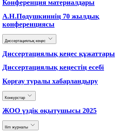
Конференция материалдары
А.Н.Подушкиннің 70 жылдық
конференциясы
Диссертациялық кеңес
Диссертациялық кеңес құжаттары
Диссертациялық кеңестің есебі
Қорғау туралы хабарландыру
Конкурстар
ЖОО үздік оқытушысы 2025
Ilim журналы