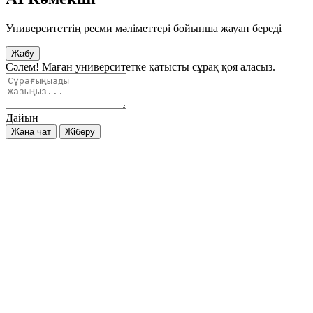
Университеттің ресми мәліметтері бойынша жауап береді
Жабу
Сәлем! Маған университетке қатысты сұрақ қоя аласыз.
Дайын
Жаңа чат
Жіберу