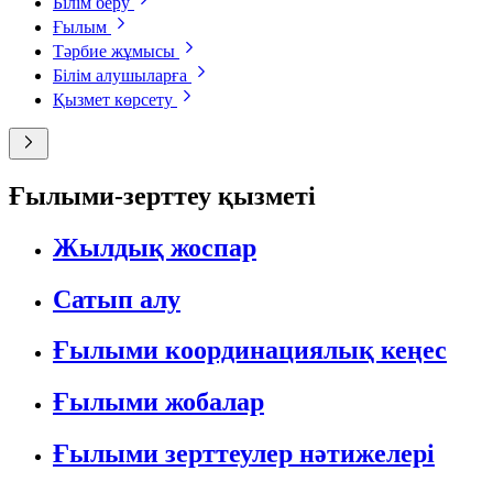
Білім беру
Ғылым
Тәрбие жұмысы
Білім алушыларға
Қызмет көрсету
Ғылыми-зерттеу қызметі
Жылдық жоспар
Сатып алу
Ғылыми координациялық кеңес
Ғылыми жобалар
Ғылыми зерттеулер нәтижелері