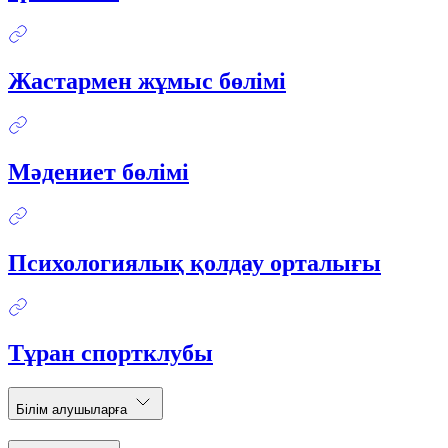
Жастармен жұмыс бөлімі
Мәдениет бөлімі
Психологиялық қолдау орталығы
Тұран спортклубы
Білім алушыларға