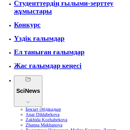
Студенттердің ғылыми-зерттеу
жұмыстары
Конкурс
Үздік ғалымдар
Ел таныған ғалымдар
Жас ғалымдар кеңесі
SciNews
Бекзат Әбдіқадыр
Anar Dildabekova
Zakhida Kozhabekova
Zhanna Makhanova