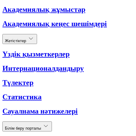
Академиялық жұмыстар
Академиялық кеңес шешімдері
Жетістіктер
Үздік қызметкерлер
Интернационалдандыру
Түлектер
Статистика
Сауалнама нәтижелері
Білім беру порталы