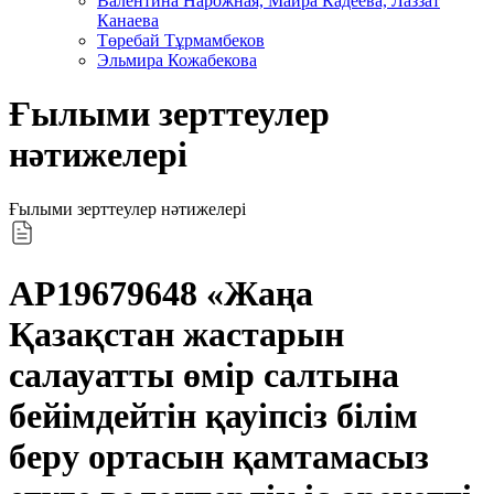
Валентина Нарожная, Майра Кадеева, Лаззат
Канаева
Төребай Тұрмамбеков
Эльмира Кожабекова
Ғылыми зерттеулер
нәтижелері
Ғылыми зерттеулер нәтижелері
AP19679648 «Жаңа
Қазақстан жастарын
салауатты өмір салтына
бейімдейтін қауіпсіз білім
беру ортасын қамтамасыз