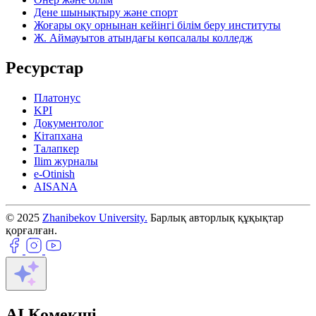
Дене шынықтыру және спорт
Жоғары оқу орнынан кейінгі білім беру институты
Ж. Аймауытов атындағы көпсалалы колледж
Ресурстар
Платонус
KPI
Документолог
Кітапхана
Талапкер
Ilim журналы
e-Otinish
AISANA
© 2025
Zhanibekov University.
Барлық авторлық құқықтар
қорғалған.
AI Көмекші