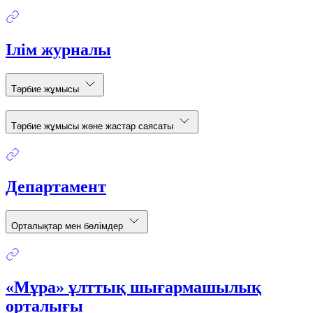
Ілім журналы
Тәрбие жұмысы
Тәрбие жұмысы және жастар саясаты
Департамент
Орталықтар мен бөлімдер
«Мұра» ұлттық шығармашылық
орталығы