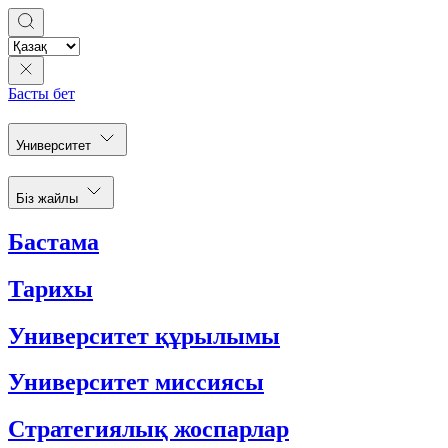
Басты бет
Университет
Біз жайлы
Бастама
Тарихы
Университет құрылымы
Университет миссиясы
Стратегиялық жоспарлар