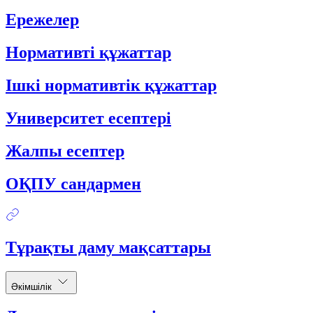
Ережелер
Нормативті құжаттар
Ішкі нормативтік құжаттар
Университет есептері
Жалпы есептер
ОҚПУ сандармен
Тұрақты даму мақсаттары
Әкімшілік