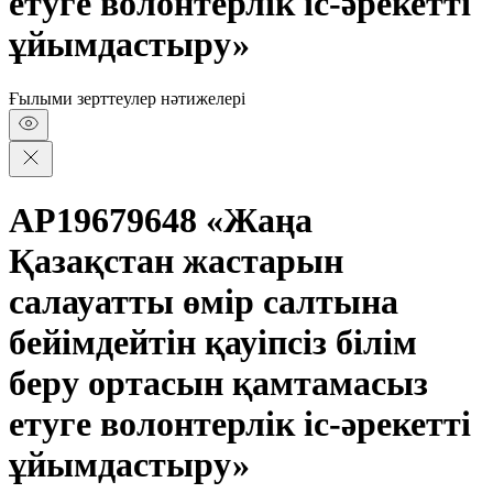
етуге волонтерлік іс-әрекетті
ұйымдастыру»
Ғылыми зерттеулер нәтижелері
AP19679648 «Жаңа
Қазақстан жастарын
салауатты өмір салтына
бейімдейтін қауіпсіз білім
беру ортасын қамтамасыз
етуге волонтерлік іс-әрекетті
ұйымдастыру»