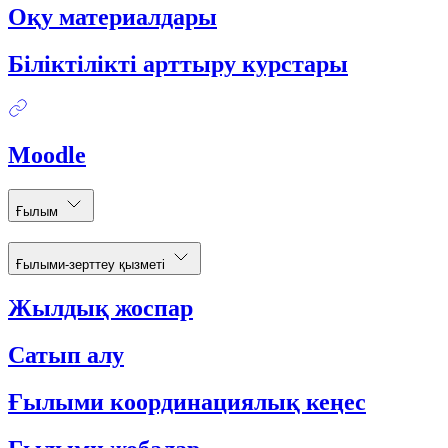
Оқу материалдары
Біліктілікті арттыру курстары
Moodle
Ғылым
Ғылыми-зерттеу қызметі
Жылдық жоспар
Сатып алу
Ғылыми координациялық кеңес