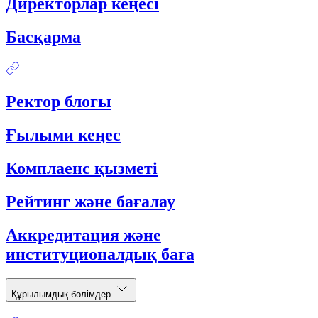
Директорлар кеңесі
Басқарма
Ректор блогы
Ғылыми кеңес
Комплаенс қызметі
Рейтинг және бағалау
Аккредитация және
институционалдық баға
Құрылымдық бөлімдер