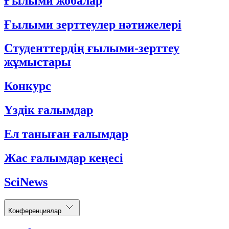
Ғылыми жобалар
Ғылыми зерттеулер нәтижелері
Студенттердің ғылыми-зерттеу
жұмыстары
Конкурс
Үздік ғалымдар
Ел таныған ғалымдар
Жас ғалымдар кеңесі
SciNews
Конференциялар