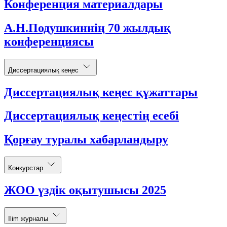
Конференция материалдары
А.Н.Подушкиннің 70 жылдық
конференциясы
Диссертациялық кеңес
Диссертациялық кеңес құжаттары
Диссертациялық кеңестің есебі
Қорғау туралы хабарландыру
Конкурстар
ЖОО үздік оқытушысы 2025
Ilim журналы