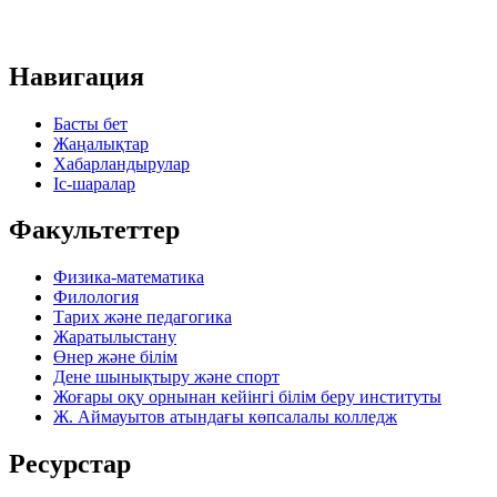
Навигация
Басты бет
Жаңалықтар
Хабарландырулар
Іс-шаралар
Факультеттер
Физика-математика
Филология
Тарих және педагогика
Жаратылыстану
Өнер және білім
Дене шынықтыру және спорт
Жоғары оқу орнынан кейінгі білім беру институты
Ж. Аймауытов атындағы көпсалалы колледж
Ресурстар