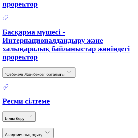
проректор
Басқарма мүшесі -
Интернационалдандыру және
халықаралық байланыстар жөніндегі
проректор
"Өзбекәлі Жәнібеков" орталығы
Ресми сілтеме
Білім беру
Академиялық оқыту