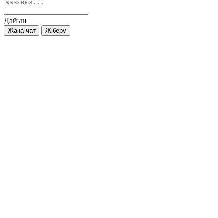
Дайын
Жаңа чат
Жіберу