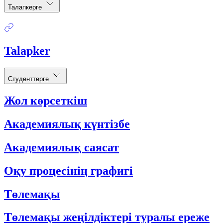
Талапкерге
Talapker
Студенттерге
Жол көрсеткіш
Академиялық күнтізбе
Академиялық саясат
Оқу процесінің графигі
Төлемақы
Төлемақы жеңілдіктері туралы ереже