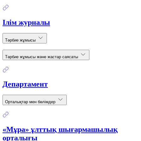
Ілім журналы
Тәрбие жұмысы
Тәрбие жұмысы және жастар саясаты
Департамент
Орталықтар мен бөлімдер
«Мұра» ұлттық шығармашылық
орталығы