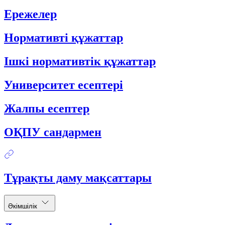
Ережелер
Нормативті құжаттар
Ішкі нормативтік құжаттар
Университет есептері
Жалпы есептер
ОҚПУ сандармен
Тұрақты даму мақсаттары
Әкімшілік