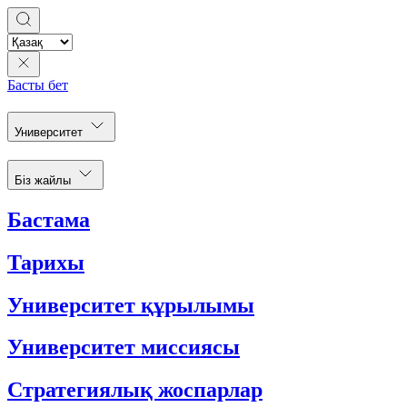
Басты бет
Университет
Біз жайлы
Бастама
Тарихы
Университет құрылымы
Университет миссиясы
Стратегиялық жоспарлар