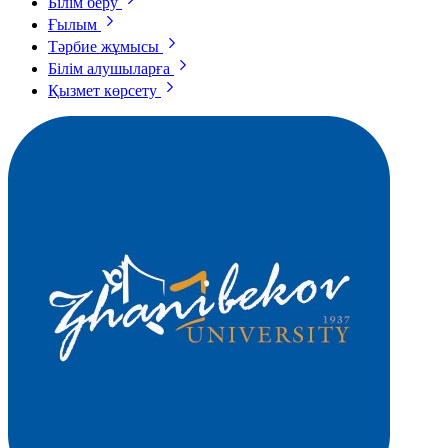
Білім беру
Ғылым
Тәрбие жұмысы
Білім алушыларға
Қызмет көрсету