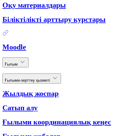
Оқу материалдары
Біліктілікті арттыру курстары
Moodle
Ғылым
Ғылыми-зерттеу қызметі
Жылдық жоспар
Сатып алу
Ғылыми координациялық кеңес