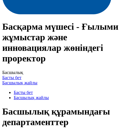
Басқарма мүшесі - Ғылыми
жұмыстар және
инновациялар жөніндегі
проректор
Басшылық
Басты бет
Басшылық жайлы
Басты бет
Басшылық жайлы
Басшылық құрамындағы
департаменттер