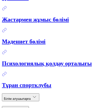
Жастармен жұмыс бөлімі
Мәдениет бөлімі
Психологиялық қолдау орталығы
Тұран спортклубы
Білім алушыларға