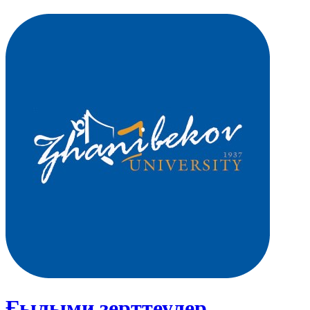
Ғылыми зерттеулер