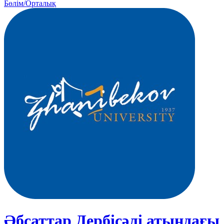
Бөлім/Орталық
Әбсаттар Дербісәлі атындағы