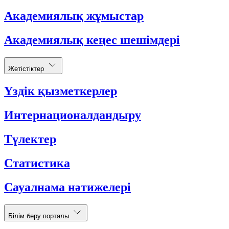
Академиялық жұмыстар
Академиялық кеңес шешімдері
Жетістіктер
Үздік қызметкерлер
Интернационалдандыру
Түлектер
Статистика
Сауалнама нәтижелері
Білім беру порталы