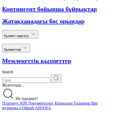
Контингент бойынша бұйрықтар
Жатақханадағы бос орындар
Қызмет көрсету
Қызметтер
Мемлекеттік қызметтер
Search
Жүктелуде...
Не іздедіңіз?
Платонус
KPI
Документолог
Кітапхана
Талапкер
Ilim
журналы
e-Otinish
AISANA