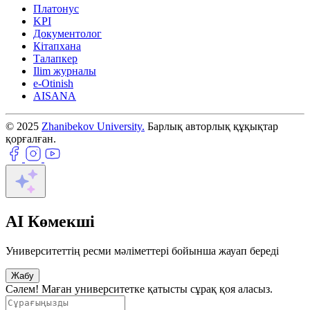
Платонус
KPI
Документолог
Кітапхана
Талапкер
Ilim журналы
e-Otinish
AISANA
© 2025
Zhanibekov University.
Барлық авторлық құқықтар
қорғалған.
AI Көмекші
Университеттің ресми мәліметтері бойынша жауап береді
Жабу
Сәлем! Маған университетке қатысты сұрақ қоя аласыз.