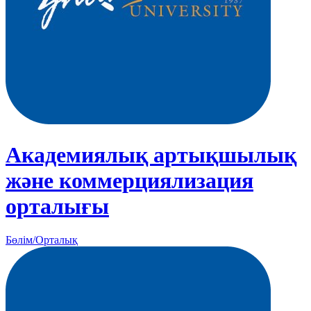
Академиялық артықшылық
және коммерциялизация
орталығы
Бөлім/Орталық