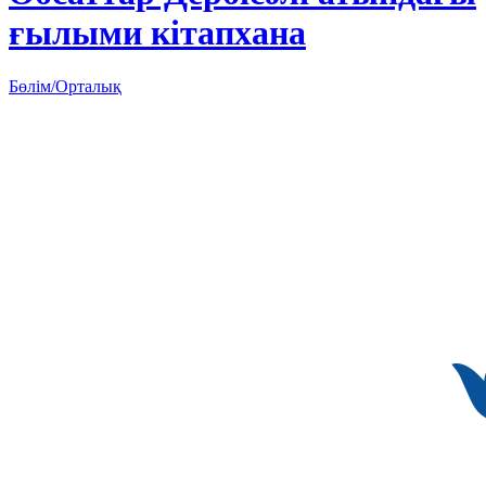
ғылыми кітапхана
Бөлім/Орталық