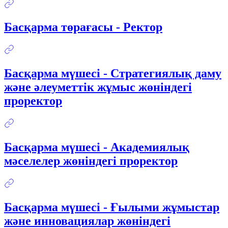
Басқарма төрағасы - Ректор
Басқарма мүшесі - Стратегиялық даму
және әлеуметтік жұмыс жөніндегі
проректор
Басқарма мүшесі - Академиялық
мәселелер жөніндегі проректор
Басқарма мүшесі - Ғылыми жұмыстар
және инновациялар жөніндегі