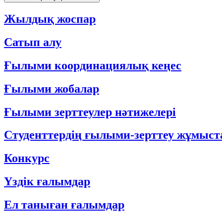
Жылдық жоспар
Сатып алу
Ғылыми координациялық кеңес
Ғылыми жобалар
Ғылыми зерттеулер нәтижелері
Студенттердің ғылыми-зерттеу жұмыс
Конкурс
Үздік ғалымдар
Ел таныған ғалымдар