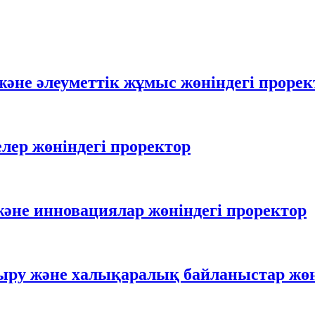
және әлеуметтік жұмыс жөніндегі прорек
лер жөніндегі проректор
әне инновациялар жөніндегі проректор
ыру және халықаралық байланыстар жөн