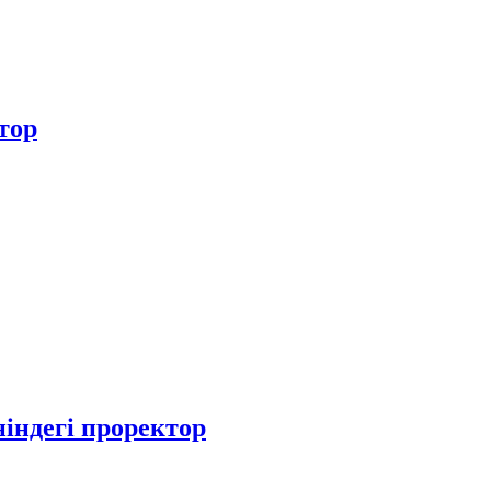
тор
індегі проректор