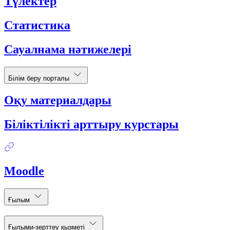
Түлектер
Статистика
Сауалнама нәтижелері
Білім беру порталы
Оқу материалдары
Біліктілікті арттыру курстары
Moodle
Ғылым
Ғылыми-зерттеу қызметі