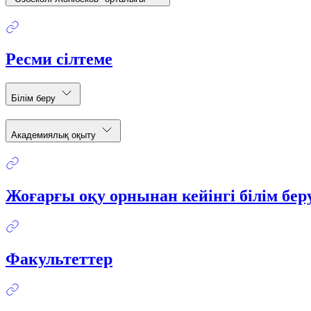
Ресми сілтеме
Білім беру
Академиялық оқыту
Жоғарғы оқу орнынан кейінгі білім бе
Факультеттер