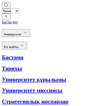
Басты бет
Университет
Біз жайлы
Бастама
Тарихы
Университет құрылымы
Университет миссиясы
Стратегиялық жоспарлар