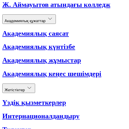
Ж. Аймауытов атындағы колледж
Академиялық құжаттар
Академиялық саясат
Академиялық күнтізбе
Академиялық жұмыстар
Академиялық кеңес шешімдері
Жетістіктер
Үздік қызметкерлер
Интернационалдандыру