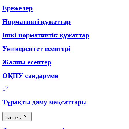
Ережелер
Нормативті құжаттар
Ішкі нормативтік құжаттар
Университет есептері
Жалпы есептер
ОҚПУ сандармен
Тұрақты даму мақсаттары
Әкімшілік