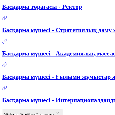
Басқарма төрағасы - Ректор
Басқарма мүшесі - Стратегиялық даму 
Басқарма мүшесі - Академиялық мәселе
Басқарма мүшесі - Ғылыми жұмыстар ж
Басқарма мүшесі - Интернационалданд
"Өзбекәлі Жәнібеков" орталығы