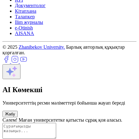
Документолог
Кітапхана
Талапкер
Ilim журналы
e-Otinish
AISANA
© 2025
Zhanibekov University.
Барлық авторлық құқықтар
қорғалған.
AI Көмекші
Университеттің ресми мәліметтері бойынша жауап береді
Жабу
Сәлем! Маған университетке қатысты сұрақ қоя аласыз.