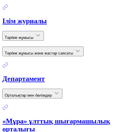
Ілім журналы
Тәрбие жұмысы
Тәрбие жұмысы және жастар саясаты
Департамент
Орталықтар мен бөлімдер
«Мұра» ұлттық шығармашылық
орталығы