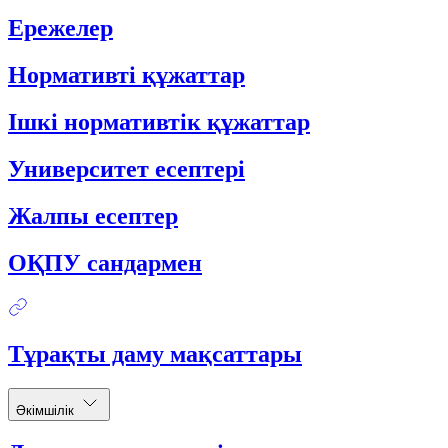
Ережелер
Нормативті құжаттар
Ішкі нормативтік құжаттар
Университет есептері
Жалпы есептер
ОҚПУ сандармен
Тұрақты даму мақсаттары
Әкімшілік