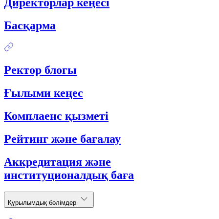
Директорлар кеңесі
Басқарма
Ректор блогы
Ғылыми кеңес
Комплаенс қызметі
Рейтинг және бағалау
Аккредитация және
институционалдық баға
Құрылымдық бөлімдер