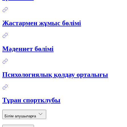
Жастармен жұмыс бөлімі
Мәдениет бөлімі
Психологиялық қолдау орталығы
Тұран спортклубы
Білім алушыларға