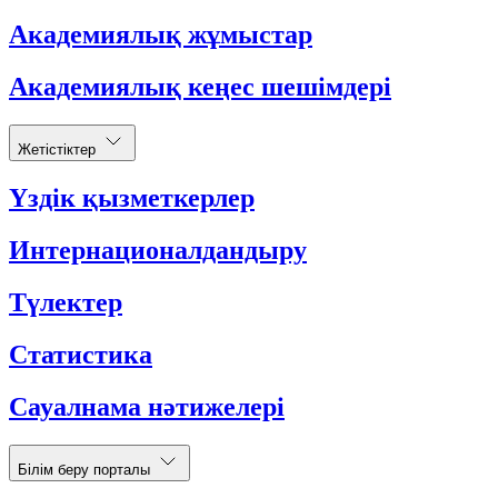
Академиялық жұмыстар
Академиялық кеңес шешімдері
Жетістіктер
Үздік қызметкерлер
Интернационалдандыру
Түлектер
Статистика
Сауалнама нәтижелері
Білім беру порталы