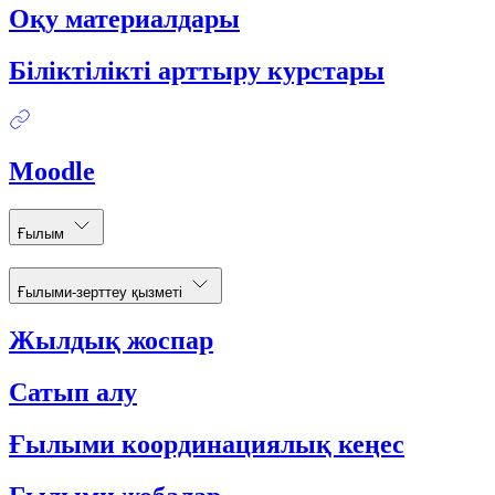
Оқу материалдары
Біліктілікті арттыру курстары
Moodle
Ғылым
Ғылыми-зерттеу қызметі
Жылдық жоспар
Сатып алу
Ғылыми координациялық кеңес