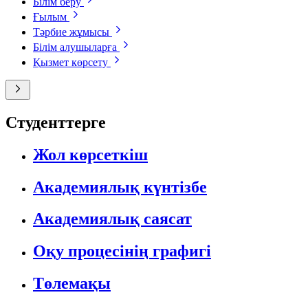
Білім беру
Ғылым
Тәрбие жұмысы
Білім алушыларға
Қызмет көрсету
Студенттерге
Жол көрсеткіш
Академиялық күнтізбе
Академиялық саясат
Оқу процесінің графигі
Төлемақы