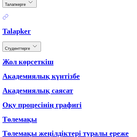
Талапкерге
Talapker
Студенттерге
Жол көрсеткіш
Академиялық күнтізбе
Академиялық саясат
Оқу процесінің графигі
Төлемақы
Төлемақы жеңілдіктері туралы ереже