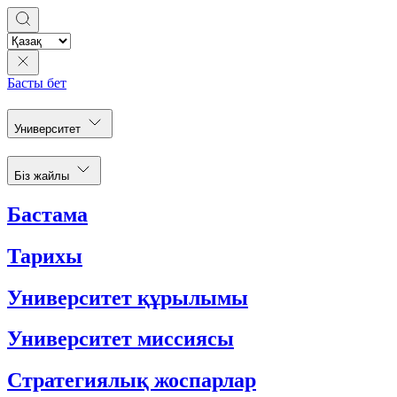
Басты бет
Университет
Біз жайлы
Бастама
Тарихы
Университет құрылымы
Университет миссиясы
Стратегиялық жоспарлар