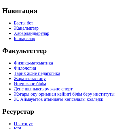
Навигация
Басты бет
Жаңалықтар
Хабарландырулар
Іс-шаралар
Факультеттер
Физика-математика
Филология
Тарих және педагогика
Жаратылыстану
Өнер және білім
Дене шынықтыру және спорт
Жоғары оқу орнынан кейінгі білім беру институты
Ж. Аймауытов атындағы көпсалалы колледж
Ресурстар
Платонус
KPI