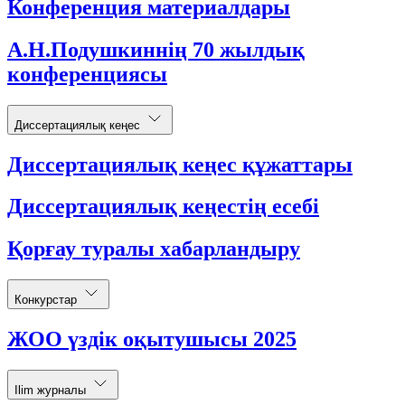
Конференция материалдары
А.Н.Подушкиннің 70 жылдық
конференциясы
Диссертациялық кеңес
Диссертациялық кеңес құжаттары
Диссертациялық кеңестің есебі
Қорғау туралы хабарландыру
Конкурстар
ЖОО үздік оқытушысы 2025
Ilim журналы