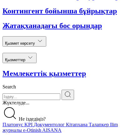
Контингент бойынша бұйрықтар
Жатақханадағы бос орындар
Қызмет көрсету
Қызметтер
Мемлекеттік қызметтер
Search
Жүктелуде...
Не іздедіңіз?
Платонус
KPI
Документолог
Кітапхана
Талапкер
Ilim
журналы
e-Otinish
AISANA