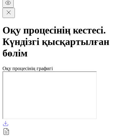
Оқу процесінің кестесі.
Күндізгі қысқартылған
бөлім
Оқу процесінің графигі