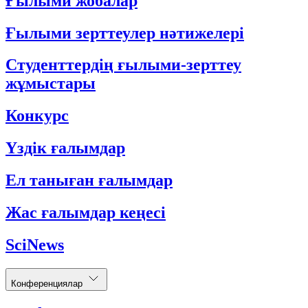
Ғылыми жобалар
Ғылыми зерттеулер нәтижелері
Студенттердің ғылыми-зерттеу
жұмыстары
Конкурс
Үздік ғалымдар
Ел таныған ғалымдар
Жас ғалымдар кеңесі
SciNews
Конференциялар