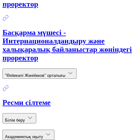
проректор
Басқарма мүшесі -
Интернационалдандыру және
халықаралық байланыстар жөніндегі
проректор
"Өзбекәлі Жәнібеков" орталығы
Ресми сілтеме
Білім беру
Академиялық оқыту