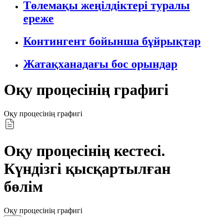
Төлемақы жеңілдіктері туралы
ереже
Контингент бойынша бұйрықтар
Жатақханадағы бос орындар
Оқу процесінің графигі
Оқу процесінің графигі
Оқу процесінің кестесі.
Күндізгі қысқартылған
бөлім
Оқу процесінің графигі