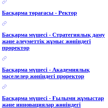
Басқарма төрағасы - Ректор
Басқарма мүшесі - Стратегиялық даму
және әлеуметтік жұмыс жөніндегі
проректор
Басқарма мүшесі - Академиялық
мәселелер жөніндегі проректор
Басқарма мүшесі - Ғылыми жұмыстар
және инновациялар жөніндегі