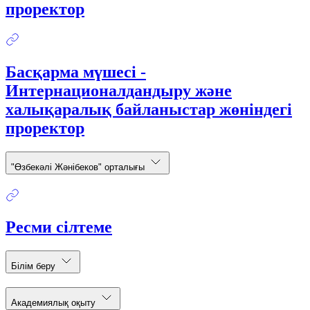
проректор
Басқарма мүшесі -
Интернационалдандыру және
халықаралық байланыстар жөніндегі
проректор
"Өзбекәлі Жәнібеков" орталығы
Ресми сілтеме
Білім беру
Академиялық оқыту