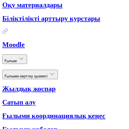
Оқу материалдары
Біліктілікті арттыру курстары
Moodle
Ғылым
Ғылыми-зерттеу қызметі
Жылдық жоспар
Сатып алу
Ғылыми координациялық кеңес