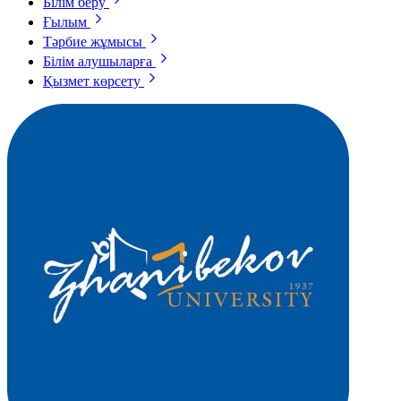
Білім беру
Ғылым
Тәрбие жұмысы
Білім алушыларға
Қызмет көрсету