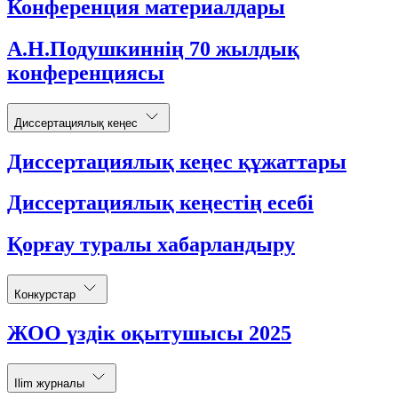
Конференция материалдары
А.Н.Подушкиннің 70 жылдық
конференциясы
Диссертациялық кеңес
Диссертациялық кеңес құжаттары
Диссертациялық кеңестің есебі
Қорғау туралы хабарландыру
Конкурстар
ЖОО үздік оқытушысы 2025
Ilim журналы