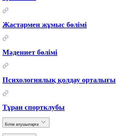
Жастармен жұмыс бөлімі
Мәдениет бөлімі
Психологиялық қолдау орталығы
Тұран спортклубы
Білім алушыларға