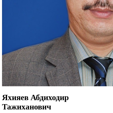
Яхияев Абдиходир
Тажиханович