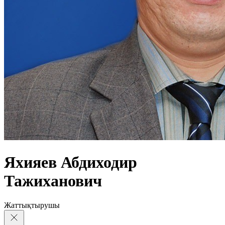
Яхияев Абдиходир
Тажиханович
Жаттықтырушы