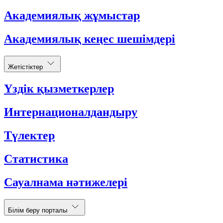
Академиялық жұмыстар
Академиялық кеңес шешімдері
Жетістіктер
Үздік қызметкерлер
Интернационалдандыру
Түлектер
Статистика
Сауалнама нәтижелері
Білім беру порталы