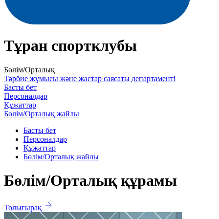
Тұран спортклубы
Бөлім/Орталық
Тәрбие жұмысы және жастар саясаты департаменті
Басты бет
Персоналдар
Құжаттар
Бөлім/Орталық жайлы
Басты бет
Персоналдар
Құжаттар
Бөлім/Орталық жайлы
Бөлім/Орталық құрамы
Толығырақ