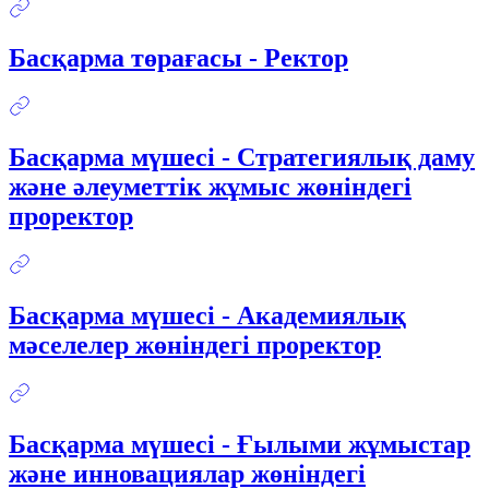
Басқарма төрағасы - Ректор
Басқарма мүшесі - Стратегиялық даму
және әлеуметтік жұмыс жөніндегі
проректор
Басқарма мүшесі - Академиялық
мәселелер жөніндегі проректор
Басқарма мүшесі - Ғылыми жұмыстар
және инновациялар жөніндегі