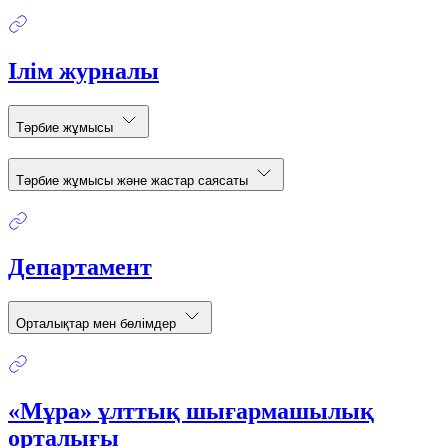
Ілім журналы
Тәрбие жұмысы
Тәрбие жұмысы және жастар саясаты
Департамент
Орталықтар мен бөлімдер
«Мұра» ұлттық шығармашылық
орталығы