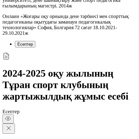
университеті, дене шынықтыру және спорт педагогика
ғылымдарының магистрі. 2014ж
Онлаин «Жоғары оқу орнында дене тәрбиесі мен спорттық
педагогиканы оқытудағы заманауи педагогикалық
технологиялар» София, Болгария 72 сағат 18.10.2021-
29.10.2021ж
Есептер
2024-2025 оқу жылының
Тұран спорт клубының
жартыжылдық жұмыс есебі
Есептер