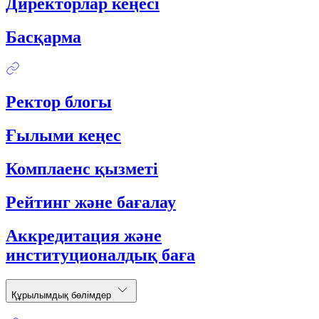
Директорлар кеңесі
Басқарма
Ректор блогы
Ғылыми кеңес
Комплаенс қызметі
Рейтинг және бағалау
Аккредитация және
институционалдық баға
Құрылымдық бөлімдер