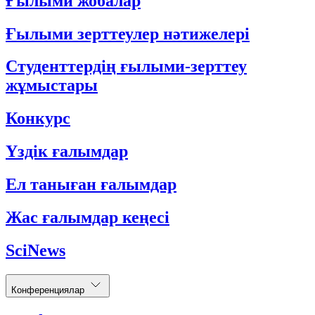
Ғылыми жобалар
Ғылыми зерттеулер нәтижелері
Студенттердің ғылыми-зерттеу
жұмыстары
Конкурс
Үздік ғалымдар
Ел таныған ғалымдар
Жас ғалымдар кеңесі
SciNews
Конференциялар