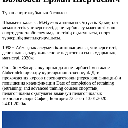
Тұран спорт клубының басшысы
Шымкент қаласы. М.Әуезов атындағы Оңтүстік Қазақстан
мемлекеттік университеті, дене тәрбиелеу мәдениеті және
спорт, дене тәрбиелеу мәдениетінің оқытушысы, спорт
түрлерінің жаттықтырушысы.
1998ж Аймақтық әлеуметтік-инновациялық университеті,
дене шынықтыру және спорт педагогика ғылымдарының
магистрі. 2020ж
Онлайн «Жоғары оқу орнында дене тәрбиесі мен және
біліктілігін арттыру курстарынан өткен күні/ Дата
прохождения курсов переподготовки (переквалификации) и
повышения квалификации Date of completion of retraining
(retraining) and advanced training courses спорттық
педагогиканы оқытудағы заманауи педагогикалық
технологиялар» София, Болгария 72 сағат 13.01.2020-
24.01.2020ж