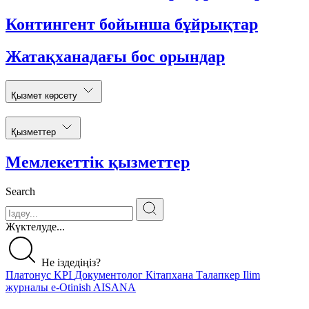
Контингент бойынша бұйрықтар
Жатақханадағы бос орындар
Қызмет көрсету
Қызметтер
Мемлекеттік қызметтер
Search
Жүктелуде...
Не іздедіңіз?
Платонус
KPI
Документолог
Кітапхана
Талапкер
Ilim
журналы
e-Otinish
AISANA