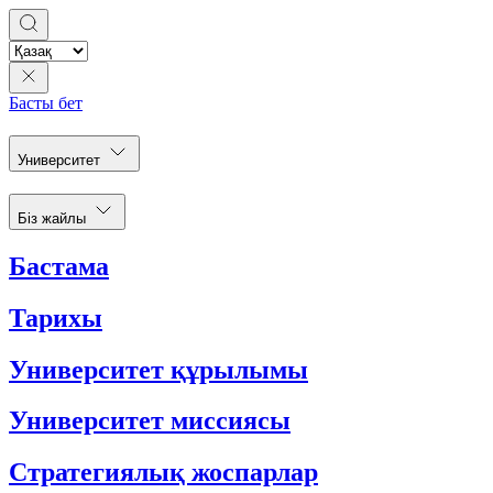
Басты бет
Университет
Біз жайлы
Бастама
Тарихы
Университет құрылымы
Университет миссиясы
Стратегиялық жоспарлар