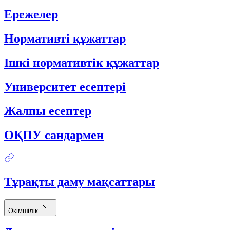
Ережелер
Нормативті құжаттар
Ішкі нормативтік құжаттар
Университет есептері
Жалпы есептер
ОҚПУ сандармен
Тұрақты даму мақсаттары
Әкімшілік