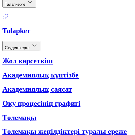
Талапкерге
Talapker
Студенттерге
Жол көрсеткіш
Академиялық күнтізбе
Академиялық саясат
Оқу процесінің графигі
Төлемақы
Төлемақы жеңілдіктері туралы ереже