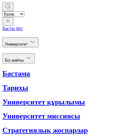
Басты бет
Университет
Біз жайлы
Бастама
Тарихы
Университет құрылымы
Университет миссиясы
Стратегиялық жоспарлар