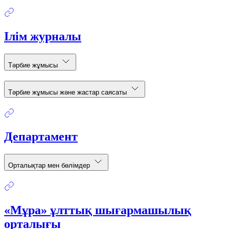
Ілім журналы
Тәрбие жұмысы
Тәрбие жұмысы және жастар саясаты
Департамент
Орталықтар мен бөлімдер
«Мұра» ұлттық шығармашылық
орталығы