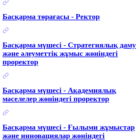
Басқарма төрағасы - Ректор
Басқарма мүшесі - Стратегиялық даму
және әлеуметтік жұмыс жөніндегі
проректор
Басқарма мүшесі - Академиялық
мәселелер жөніндегі проректор
Басқарма мүшесі - Ғылыми жұмыстар
және инновациялар жөніндегі