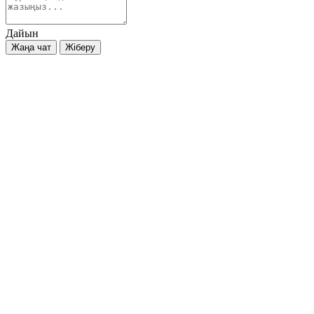
Дайын
Жаңа чат
Жіберу