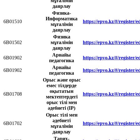
мұғалімін
даярлау
Физика-
Информатика
6В01510
https://epvo.kz/#/register
мұғалімін
даярлау
Физика
6В01502
мұғалімін
https://epvo.kz/#/register
даярлау
Арнайы
6В01902
https://epvo.kz/#/register
педагогика
Арнайы
6B01902
https://epvo.kz/#/register
педагогика
Орыс және орыс
емес тілдерде
оқытатын
6В01708
https://epvo.kz/#/register
мектептердегі
орыс тілі мен
әдебиеті (ІР)
Орыс тілі мен
әдебиеті
6В01702
https://epvo.kz/#/register
мұғалімін
даярлау
Тарих-