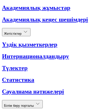
Академиялық жұмыстар
Академиялық кеңес шешімдері
Жетістіктер
Үздік қызметкерлер
Интернационалдандыру
Түлектер
Статистика
Сауалнама нәтижелері
Білім беру порталы