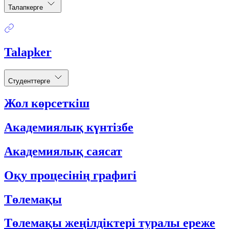
Талапкерге
Talapker
Студенттерге
Жол көрсеткіш
Академиялық күнтізбе
Академиялық саясат
Оқу процесінің графигі
Төлемақы
Төлемақы жеңілдіктері туралы ереже