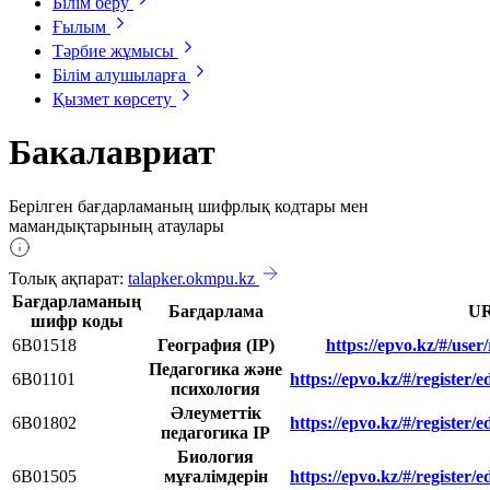
Білім беру
Ғылым
Тәрбие жұмысы
Білім алушыларға
Қызмет көрсету
Бакалавриат
Берілген бағдарламаның шифрлық кодтары мен
мамандықтарының атаулары
Толық ақпарат:
talapker.okmpu.kz
Бағдарламаның
Бағдарлама
UR
шифр коды
6В01518
География (ІР)
https://epvo.kz/#/user
Педагогика және
6В01101
https://epvo.kz/#/register
психология
Әлеуметтік
6B01802
https://epvo.kz/#/register
педагогика IP
Биология
6B01505
мұғалімдерін
https://epvo.kz/#/register