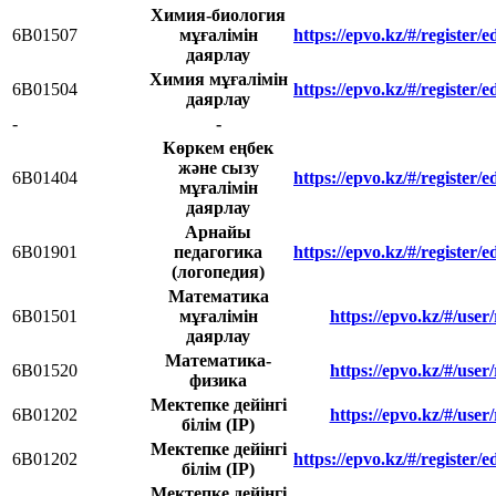
Химия-биология
6В01507
мұғалімін
https://epvo.kz/#/register
даярлау
Химия мұғалімін
6В01504
https://epvo.kz/#/register
даярлау
-
-
Көркем еңбек
және сызу
6В01404
https://epvo.kz/#/register
мұғалімін
даярлау
Арнайы
6B01901
педагогика
https://epvo.kz/#/register
(логопедия)
Математика
6В01501
мұғалімін
https://epvo.kz/#/user
даярлау
Математика-
6В01520
https://epvo.kz/#/user
физика
Мектепке дейінгі
6В01202
https://epvo.kz/#/user
білім (IP)
Мектепке дейінгі
6B01202
https://epvo.kz/#/register
білім (IP)
Мектепке дейінгі