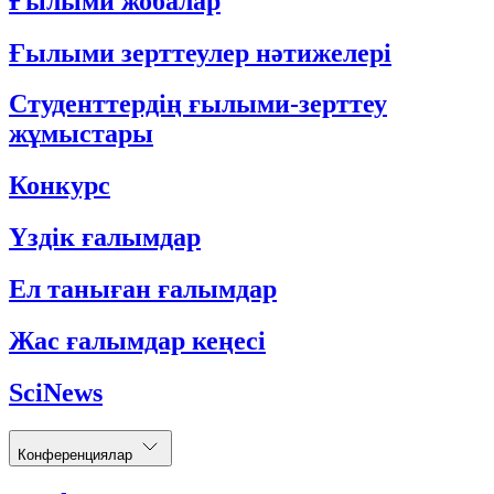
Ғылыми жобалар
Ғылыми зерттеулер нәтижелері
Студенттердің ғылыми-зерттеу
жұмыстары
Конкурс
Үздік ғалымдар
Ел таныған ғалымдар
Жас ғалымдар кеңесі
SciNews
Конференциялар