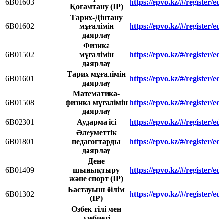
6В01603
https://epvo.kz/#/register
Қоғамтану (IP)
Тарих-Дінтану
6В01602
мұғалімін
https://epvo.kz/#/register
даярлау
Физика
6B01502
мұғалімін
https://epvo.kz/#/register
даярлау
Тарих мұғалімін
6В01601
https://epvo.kz/#/register
даярлау
Математика-
6В01508
физика мұғалімін
https://epvo.kz/#/register
даярлау
6B02301
Аударма ісі
https://epvo.kz/#/register
Әлеуметтік
6В01801
педагогтарды
https://epvo.kz/#/register
даярлау
Дене
6В01409
шынықтыру
https://epvo.kz/#/register
және спорт (IP)
Бастауыш білім
6В01302
https://epvo.kz/#/register
(IP)
Өзбек тілі мен
әдебиеті