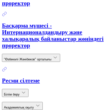
проректор
Басқарма мүшесі -
Интернационалдандыру және
халықаралық байланыстар жөніндегі
проректор
"Өзбекәлі Жәнібеков" орталығы
Ресми сілтеме
Білім беру
Академиялық оқыту