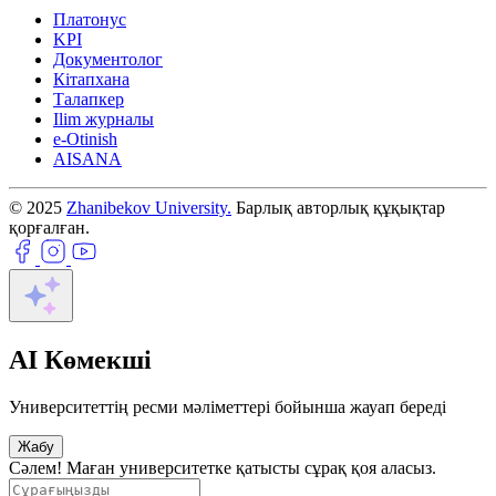
Платонус
KPI
Документолог
Кітапхана
Талапкер
Ilim журналы
e-Otinish
AISANA
© 2025
Zhanibekov University.
Барлық авторлық құқықтар
қорғалған.
AI Көмекші
Университеттің ресми мәліметтері бойынша жауап береді
Жабу
Сәлем! Маған университетке қатысты сұрақ қоя аласыз.