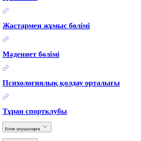
Жастармен жұмыс бөлімі
Мәдениет бөлімі
Психологиялық қолдау орталығы
Тұран спортклубы
Білім алушыларға