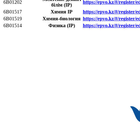
6B01202
https://epvo.kz/#/register
білім (IP)
6В01517
Химия IP
https://epvo.kz/#/register
6B01519
Химия-биология
https://epvo.kz/#/register
6B01514
Физика (IP)
https://epvo.kz/#/register