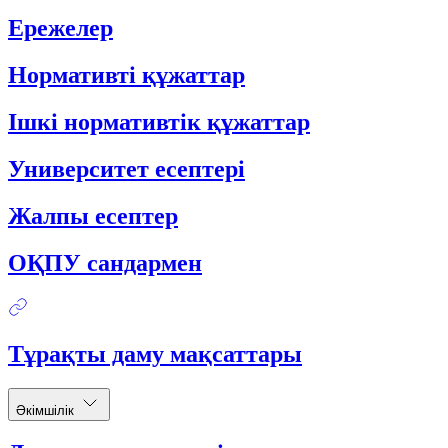
Ережелер
Нормативті құжаттар
Ішкі нормативтік құжаттар
Университет есептері
Жалпы есептер
ОҚПУ сандармен
Тұрақты даму мақсаттары
Әкімшілік