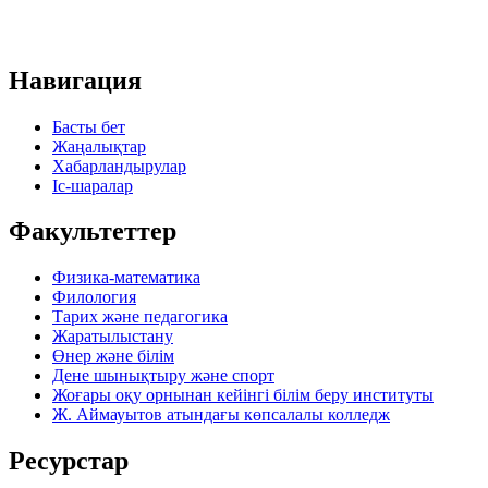
Навигация
Басты бет
Жаңалықтар
Хабарландырулар
Іс-шаралар
Факультеттер
Физика-математика
Филология
Тарих және педагогика
Жаратылыстану
Өнер және білім
Дене шынықтыру және спорт
Жоғары оқу орнынан кейінгі білім беру институты
Ж. Аймауытов атындағы көпсалалы колледж
Ресурстар