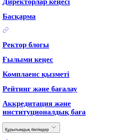
Директорлар кеңесі
Басқарма
Ректор блогы
Ғылыми кеңес
Комплаенс қызметі
Рейтинг және бағалау
Аккредитация және
институционалдық баға
Құрылымдық бөлімдер