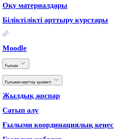
Оқу материалдары
Біліктілікті арттыру курстары
Moodle
Ғылым
Ғылыми-зерттеу қызметі
Жылдық жоспар
Сатып алу
Ғылыми координациялық кеңес