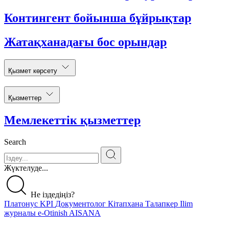
Контингент бойынша бұйрықтар
Жатақханадағы бос орындар
Қызмет көрсету
Қызметтер
Мемлекеттік қызметтер
Search
Жүктелуде...
Не іздедіңіз?
Платонус
KPI
Документолог
Кітапхана
Талапкер
Ilim
журналы
e-Otinish
AISANA