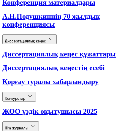
Конференция материалдары
А.Н.Подушкиннің 70 жылдық
конференциясы
Диссертациялық кеңес
Диссертациялық кеңес құжаттары
Диссертациялық кеңестің есебі
Қорғау туралы хабарландыру
Конкурстар
ЖОО үздік оқытушысы 2025
Ilim журналы