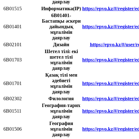
даярлау
6B01515
Информатика(IP)
https://epvo.kz/#/register
6B01401-
Бастапқы әскери
6B01401
дайындық
https://epvo.kz/#/register
мұғалімін
даярлау
6В02101
Дизайн
https://epvo.kz/#/user/
Шетел тілі: екі
шетел тілі
6B01703
https://epvo.kz/#/register
мұғалімін
даярлау
Қазақ тілі мен
әдебиеті
6В01701
https://epvo.kz/#/register
мұғалімін
даярлау
6В02302
Филология
https://epvo.kz/#/register
География-тарих
6В01511
мұғалімін
https://epvo.kz/#/register
даярлау
География
6В01506
мұғалімін
https://epvo.kz/#/register
даярлау