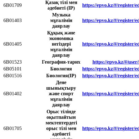
Қазақ тілі мен
6В01709
https://epvo.kz/#/register
әдебиеті (ІР)
Музыка
6В01403
мұғалімін
https://epvo.kz/#/register
даярлау
Құқық және
экономика
6В01405
негіздері
https://epvo.kz/#/register
мұғалімін
даярлау
6B01523
География-тарих
https://epvo.kz/#/user
6В05101
Биология
https://epvo.kz/#/register
6B01516
Биология(IP)
https://epvo.kz/#/register
Дене
шынықтыру
6B01402
және спорт
https://epvo.kz/#/register
мұғалімін
даярлау
Орыс тілінде
оқытпайтын
мектептердегі
6В01705
орыс тілі мен
https://epvo.kz/#/register
әдебиеті