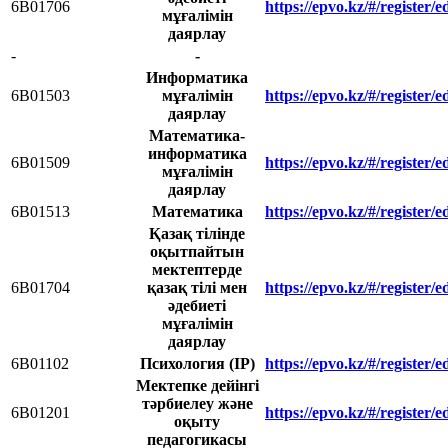
6В01706
https://epvo.kz/#/register
мұғалімін
даярлау
-
-
Информатика
6B01503
мұғалімін
https://epvo.kz/#/register
даярлау
Математика-
информатика
6B01509
https://epvo.kz/#/register
мұғалімін
даярлау
6B01513
Математика
https://epvo.kz/#/register
Қазақ тілінде
оқытпайтын
мектептерде
6В01704
қазақ тілі мен
https://epvo.kz/#/register
әдебиеті
мұғалімін
даярлау
6В01102
Психология (IP)
https://epvo.kz/#/register
Мектепке дейінгі
тәрбиелеу және
6В01201
https://epvo.kz/#/register
оқыту
педагогикасы