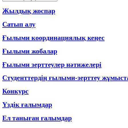
Жылдық жоспар
Сатып алу
Ғылыми координациялық кеңес
Ғылыми жобалар
Ғылыми зерттеулер нәтижелері
Студенттердің ғылыми-зерттеу жұмыс
Конкурс
Үздік ғалымдар
Ел таныған ғалымдар