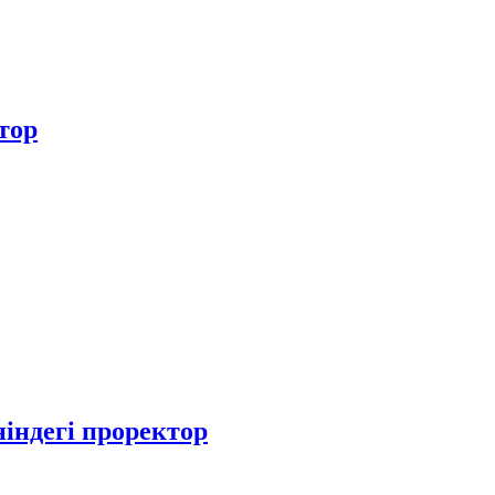
тор
індегі проректор