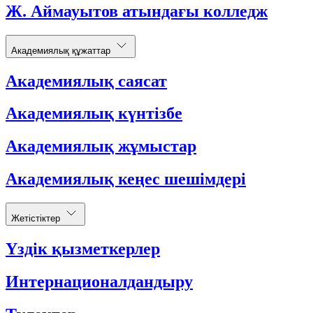
Ж. Аймауытов атындағы колледж
Академиялық құжаттар
Академиялық саясат
Академиялық күнтізбе
Академиялық жұмыстар
Академиялық кеңес шешімдері
Жетістіктер
Үздік қызметкерлер
Интернационалдандыру