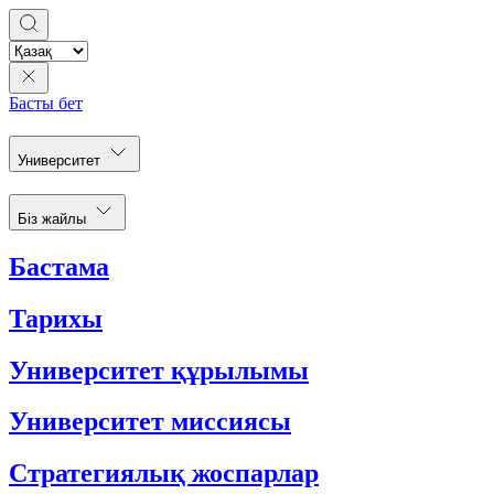
Басты бет
Университет
Біз жайлы
Бастама
Тарихы
Университет құрылымы
Университет миссиясы
Стратегиялық жоспарлар