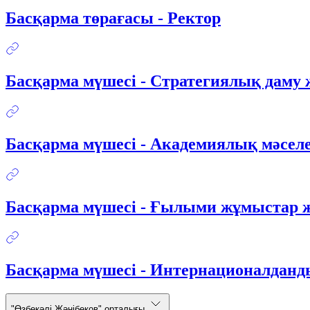
Басқарма төрағасы - Ректор
Басқарма мүшесі - Стратегиялық даму 
Басқарма мүшесі - Академиялық мәселе
Басқарма мүшесі - Ғылыми жұмыстар ж
Басқарма мүшесі - Интернационалданд
"Өзбекәлі Жәнібеков" орталығы