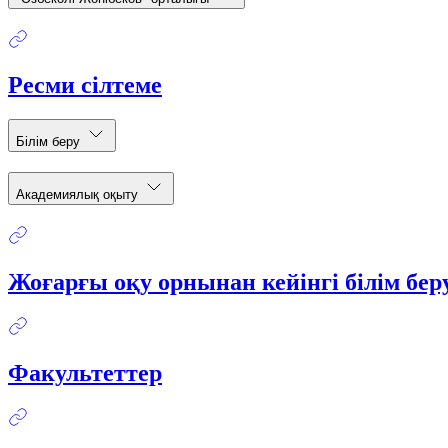
Ресми сілтеме
Білім беру
Академиялық оқыту
Жоғарғы оқу орнынан кейінгі білім бе
Факультеттер