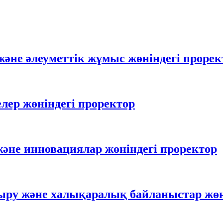
және әлеуметтік жұмыс жөніндегі прорек
лер жөніндегі проректор
әне инновациялар жөніндегі проректор
ыру және халықаралық байланыстар жөн