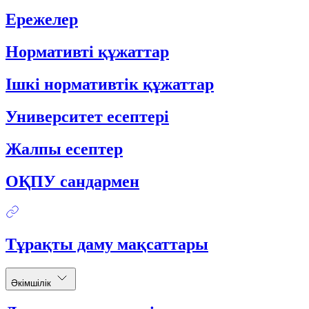
Ережелер
Нормативті құжаттар
Ішкі нормативтік құжаттар
Университет есептері
Жалпы есептер
ОҚПУ сандармен
Тұрақты даму мақсаттары
Әкімшілік