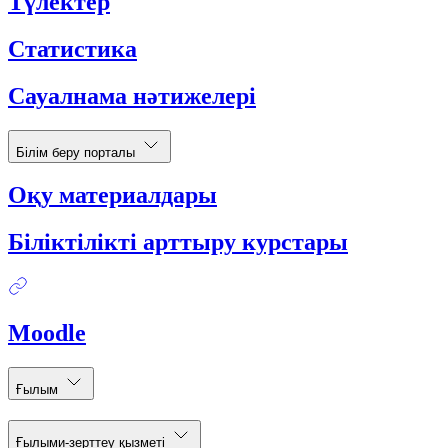
Түлектер
Статистика
Сауалнама нәтижелері
Білім беру порталы
Оқу материалдары
Біліктілікті арттыру курстары
Moodle
Ғылым
Ғылыми-зерттеу қызметі