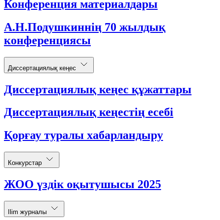
Конференция материалдары
А.Н.Подушкиннің 70 жылдық
конференциясы
Диссертациялық кеңес
Диссертациялық кеңес құжаттары
Диссертациялық кеңестің есебі
Қорғау туралы хабарландыру
Конкурстар
ЖОО үздік оқытушысы 2025
Ilim журналы