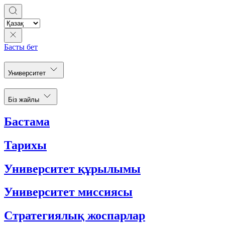
Басты бет
Университет
Біз жайлы
Бастама
Тарихы
Университет құрылымы
Университет миссиясы
Стратегиялық жоспарлар