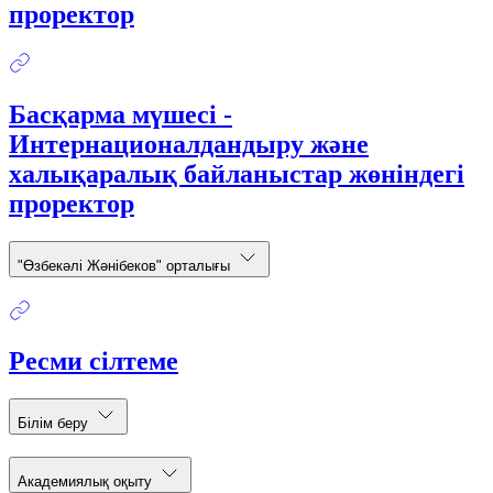
проректор
Басқарма мүшесі -
Интернационалдандыру және
халықаралық байланыстар жөніндегі
проректор
"Өзбекәлі Жәнібеков" орталығы
Ресми сілтеме
Білім беру
Академиялық оқыту