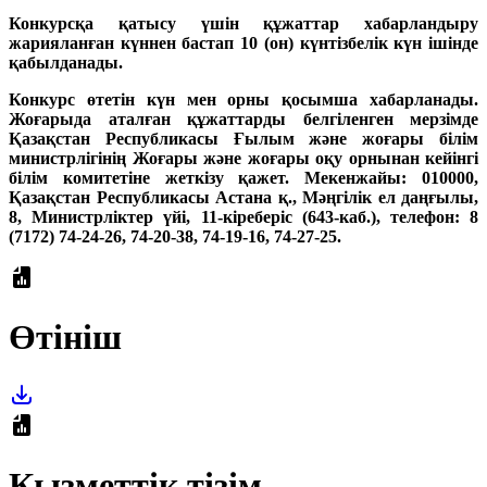
Конкурсқа қатысу үшін құжаттар хабарландыру
жарияланған күннен бастап 10 (он) күнтізбелік күн ішінде
қабылданады.
Конкурс өтетін күн мен орны қосымша хабарланады.
Жоғарыда аталған құжаттарды белгіленген мерзімде
Қазақстан Республикасы Ғылым және жоғары білім
министрлігінің Жоғары және жоғары оқу орнынан кейінгі
білім комитетіне жеткізу қажет. Мекенжайы: 010000,
Қазақстан Республикасы Астана қ., Мәңгілік ел даңғылы,
8, Министрлiктер үйі, 11-кіреберіс (643-каб.), телефон: 8
(7172) 74-24-26, 74-20-38, 74-19-16, 74-27-25.
Өтініш
Қызметтік тізім