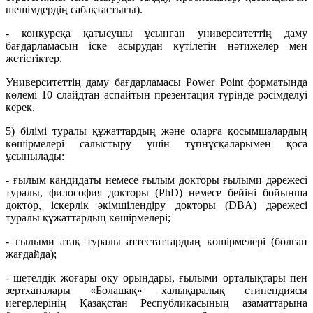
шешімдердің сабақтастығы).
- конкурсқа қатысушы ұсынған университеттің даму
бағдарламасын іске асырудан күтілетін нәтижелер мен
жетістіктер.
Университеттің даму бағдарламасы Power Point форматында
көлемі 10 слайдтан аспайтын презентация түрінде рәсімделуі
керек.
5) білімі туралы құжаттардың және оларға қосымшалардың
көшірмелері салыстыру үшін түпнұсқаларымен қоса
ұсынылады:
- ғылым кандидаты немесе ғылым докторы ғылыми дәрежесі
туралы, философия докторы (PhD) немесе бейіні бойынша
доктор, іскерлік әкімшілендіру докторы (DBA) дәрежесі
туралы құжаттардың көшірмелері;
- ғылыми атақ туралы аттестаттардың көшірмелері (болған
жағдайда);
- шетелдік жоғары оқу орындары, ғылыми орталықтары пен
зертханалары «Болашақ» халықаралық стипендиясы
иегерлерінің Қазақстан Республикасының азаматтарына