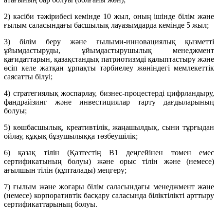
2) кәсіби тәжірибесі кемінде 10 жыл, оның ішінде білім және
ғылым саласындағы басшылық лауазымдарда кемінде 5 жыл;
3) білім беру және ғылыми-инновациялық қызметті
ұйымдастыруды, ұйымдастырушылық менеджмент
қағидаттарын, қазақстандық патриотизмді қалыптастыру және
өсіп келе жатқан ұрпақты тәрбиелеу жөніндегі мемлекеттік
саясатты білуі;
4) стратегиялық жоспарлау, бизнес-процестерді цифрландыру,
фандрайзинг және инвестициялар тарту дағдыларының
болуы;
5) көшбасшылық, креативтілік, жаңашылдық, сыни тұрғыдан
ойлау, құқық бұзушылыққа төзбеушілік;
6) қазақ тілін (Қазтестің В1 деңгейінен төмен емес
сертификатының болуы) және орыс тілін және (немесе)
ағылшын тілін (құпталады) меңгеру;
7) ғылым және жоғары білім саласындағы менеджмент және
(немесе) корпоративтік басқару саласында біліктілікті арттыру
сертификаттарының болуы.