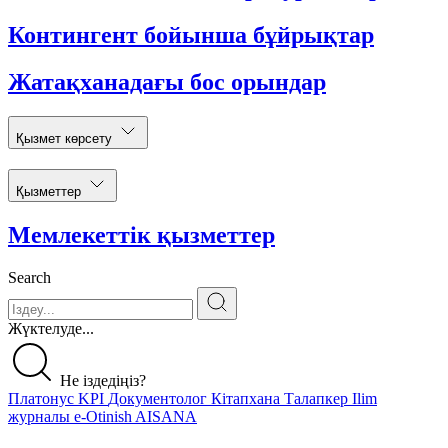
Контингент бойынша бұйрықтар
Жатақханадағы бос орындар
Қызмет көрсету
Қызметтер
Мемлекеттік қызметтер
Search
Жүктелуде...
Не іздедіңіз?
Платонус
KPI
Документолог
Кітапхана
Талапкер
Ilim
журналы
e-Otinish
AISANA