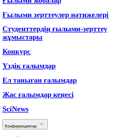
Ғылыми жобалар
Ғылыми зерттеулер нәтижелері
Студенттердің ғылыми-зерттеу
жұмыстары
Конкурс
Үздік ғалымдар
Ел таныған ғалымдар
Жас ғалымдар кеңесі
SciNews
Конференциялар