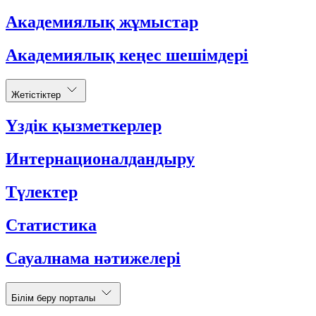
Академиялық жұмыстар
Академиялық кеңес шешімдері
Жетістіктер
Үздік қызметкерлер
Интернационалдандыру
Түлектер
Статистика
Сауалнама нәтижелері
Білім беру порталы