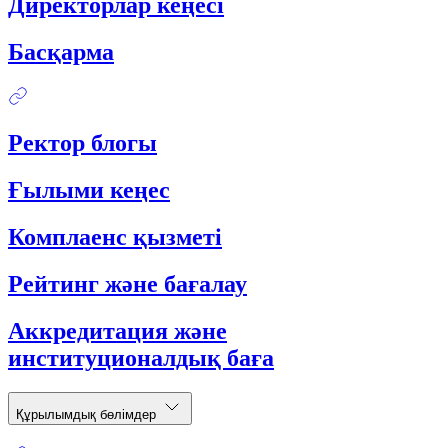
Директорлар кеңесі
Басқарма
Ректор блогы
Ғылыми кеңес
Комплаенс қызметі
Рейтинг және бағалау
Аккредитация және
институционалдық баға
Құрылымдық бөлімдер