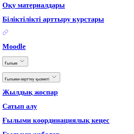
Оқу материалдары
Біліктілікті арттыру курстары
Moodle
Ғылым
Ғылыми-зерттеу қызметі
Жылдық жоспар
Сатып алу
Ғылыми координациялық кеңес