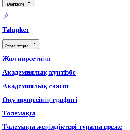
Талапкерге
Talapker
Студенттерге
Жол көрсеткіш
Академиялық күнтізбе
Академиялық саясат
Оқу процесінің графигі
Төлемақы
Төлемақы жеңілдіктері туралы ереже