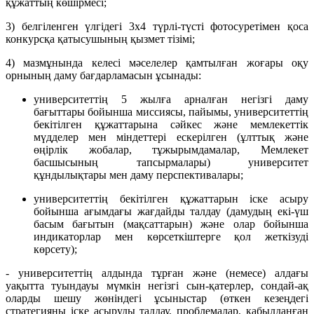
құжаттың көшірмесі;
3) белгіленген үлгідегі 3х4 түрлі-түсті фотосуретімен қоса
конкурсқа қатысушының қызмет тізімі;
4) мазмұнында келесі мәселелер қамтылған
жоғары оқу
орнының даму бағдарламасын ұсынады:
университеттің 5 жылға арналған негізгі даму
бағыттары бойынша миссиясы, пайымы, университеттің
бекітілген құжаттарына сәйкес және мемлекеттік
мүдделер мен міндеттері ескерілген (ұлттық және
өңірлік жобалар, тұжырымдамалар, Мемлекет
басшысының тапсырмалары) университет
құндылықтары мен даму перспективалары;
университеттің бекітілген құжаттарын іске асыру
бойынша ағымдағы жағдайды талдау (дамудың екі-үш
басым бағытын (мақсаттарын) және олар бойынша
индикаторлар мен көрсеткіштерге қол жеткізуді
көрсету);
- университеттің алдында тұрған және (немесе) алдағы
уақытта туындауы мүмкін негізгі сын-қатерлер, сондай-ақ
оларды шешу жөніндегі ұсыныстар (өткен кезеңдегі
стратегияны іске асыруды талдау, проблемалар, қабылданған