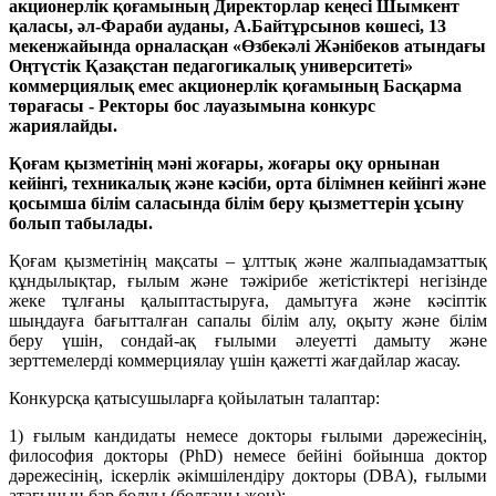
акционерлік қоғамының Директорлар кеңесі Шымкент
қаласы, әл-Фараби ауданы, А.Байтұрсынов көшесі, 13
мекенжайында орналасқан «Өзбекәлі Жәнібеков атындағы
Оңтүстік Қазақстан педагогикалық университеті»
коммерциялық емес акционерлік қоғамының Басқарма
төрағасы - Ректоры бос лауазымына конкурс
жариялайды.
Қоғам қызметінің мәні жоғары, жоғары оқу орнынан
кейінгі, техникалық және кәсіби, орта білімнен кейінгі және
қосымша білім саласында білім беру қызметтерін ұсыну
болып табылады.
Қоғам қызметінің мақсаты – ұлттық және жалпыадамзаттық
құндылықтар, ғылым және тәжірибе жетістіктері негізінде
жеке тұлғаны қалыптастыруға, дамытуға және кәсіптік
шыңдауға бағытталған сапалы білім алу, оқыту және білім
беру үшін, сондай-ақ ғылыми әлеуетті дамыту және
зерттемелерді коммерциялау үшін қажетті жағдайлар жасау.
Конкурсқа қатысушыларға қойылатын талаптар:
1) ғылым кандидаты немесе докторы ғылыми дәрежесінің,
философия докторы (PhD) немесе бейіні бойынша доктор
дәрежесінің, іскерлік әкімшілендіру докторы (DBA), ғылыми
атағының бар болуы (болғаны жөн);