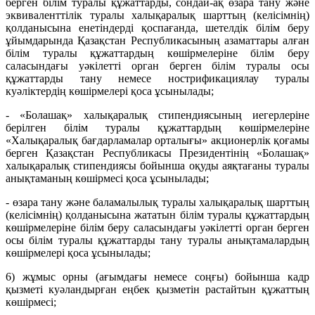
берген білім туралы құжаттарды, сондай-ақ өзара тану және
эквиваленттілік туралы халықаралық шарттың (келісімнің)
қолданысына енетіндерді қоспағанда, шетелдік білім беру
ұйымдарында Қазақстан Республикасының азаматтары алған
білім туралы құжаттардың көшірмелеріне білім беру
саласындағы уәкілетті орган берген білім туралы осы
құжаттарды тану немесе нострификациялау туралы
куәліктердің көшірмелері қоса ұсынылады;
- «Болашақ» халықаралық стипендиясының иегерлеріне
берілген білім туралы құжаттардың көшірмелеріне
«Халықаралық бағдарламалар орталығы» акционерлік қоғамы
берген Қазақстан Республикасы Президентінің «Болашақ»
халықаралық стипендиясы бойынша оқуды аяқтағаны туралы
анықтаманың көшірмесі қоса ұсынылады;
- өзара тану және баламалылық туралы халықаралық шарттың
(келісімнің) қолданысына жататын білім туралы құжаттардың
көшірмелеріне білім беру саласындағы уәкілетті орган берген
осы білім туралы құжаттарды тану туралы анықтамалардың
көшірмелері қоса ұсынылады;
6) жұмыс орны (ағымдағы немесе соңғы) бойынша кадр
қызметі куәландырған еңбек қызметін растайтын құжаттың
көшірмесі;