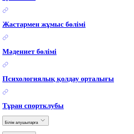
Жастармен жұмыс бөлімі
Мәдениет бөлімі
Психологиялық қолдау орталығы
Тұран спортклубы
Білім алушыларға