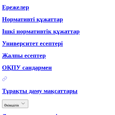
Ережелер
Нормативті құжаттар
Ішкі нормативтік құжаттар
Университет есептері
Жалпы есептер
ОҚПУ сандармен
Тұрақты даму мақсаттары
Әкімшілік