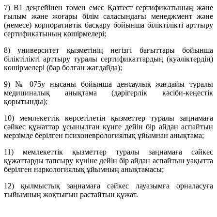
7) B1 деңгейінен төмен емес Қазтест сертификатының және
ғылым және жоғары білім саласындағы менеджмент және
(немесе) корпоративтік басқару бойынша біліктілікті арттыру
сертификатының көшірмелері;
8) университет қызметінің негізгі бағыттары бойынша
біліктілікті арттыру туралы сертификаттардың (куәліктердің)
көшірмелері (бар болған жағдайда);
9) № 075у нысаны бойынша денсаулық жағдайы туралы
медициналық анықтама (дәрігерлік кәсіби-кеңестік
қорытынды);
10) мемлекеттік көрсетілетін қызметтер туралы заңнамаға
сәйкес құжаттар ұсынылған күнге дейін бір айдан аспайтын
мерзімде берілген психоневрологиялық ұйымнан анықтама;
11) мемлекеттік қызметтер туралы заңнамаға сәйкес
құжаттарды тапсыру күніне дейін бір айдан аспайтын уақытта
берілген наркологиялық ұйымның анықтамасы;
12) қылмыстық заңнамаға сәйкес лауазымға орналасуға
тыйымның жоқтығын растайтын құжат.