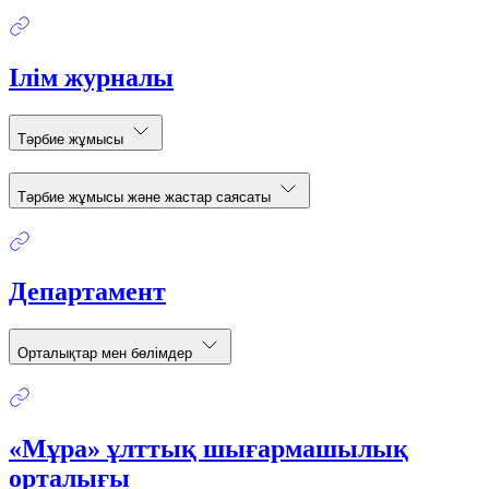
Ілім журналы
Тәрбие жұмысы
Тәрбие жұмысы және жастар саясаты
Департамент
Орталықтар мен бөлімдер
«Мұра» ұлттық шығармашылық
орталығы