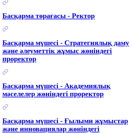
Басқарма төрағасы - Ректор
Басқарма мүшесі - Стратегиялық даму
және әлеуметтік жұмыс жөніндегі
проректор
Басқарма мүшесі - Академиялық
мәселелер жөніндегі проректор
Басқарма мүшесі - Ғылыми жұмыстар
және инновациялар жөніндегі