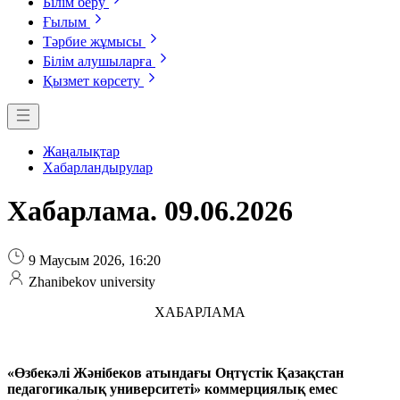
Білім беру
Ғылым
Тәрбие жұмысы
Білім алушыларға
Қызмет көрсету
Жаңалықтар
Хабарландырулар
Хабарлама. 09.06.2026
9 Маусым 2026, 16:20
Zhanibekov university
ХАБАРЛАМА
«Өзбекәлі Жәнібеков атындағы Оңтүстік Қазақстан
педагогикалық университеті» коммерциялық емес