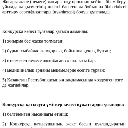
Жоғары және (немесе) жоғары оқу орнынан кейінгі білім беру
ұйымдары қызметінің негізгі бағыттары бойынша біліктілікті
арттыру сертификаттары (куәліктері) болуы құпталады.
Конкурсқа келесі тұлғалар қатыса алмайды:
1) жиырма бес жасқа толмаған;
2) бұрын сыбайлас жемқорлық бойынша құқық бұзған;
3) өтелмеген немесе алынбаған соттылығы бар;
4) медициналық арнайы мекемелерде есепте тұрған;
5) Қазақстан Республикасының заңнамасында көзделген өзге
де жағдайлар.
Конкурсқа қатысуға үміткер келесі құжаттарды ұсынады:
1) белгіленген нысандағы өтініш;
2) Конкурсқа қатысушының жеке басын куәландыратын