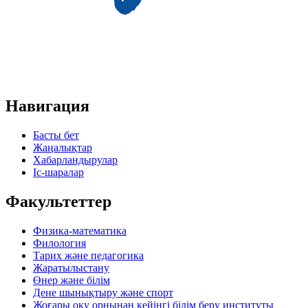
Навигация
Басты бет
Жаңалықтар
Хабарландырулар
Іс-шаралар
Факультеттер
Физика-математика
Филология
Тарих және педагогика
Жаратылыстану
Өнер және білім
Дене шынықтыру және спорт
Жоғары оқу орнынан кейінгі білім беру институты