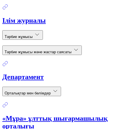
Ілім журналы
Тәрбие жұмысы
Тәрбие жұмысы және жастар саясаты
Департамент
Орталықтар мен бөлімдер
«Мұра» ұлттық шығармашылық
орталығы