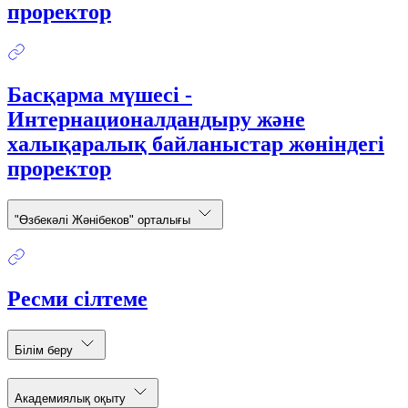
проректор
Басқарма мүшесі -
Интернационалдандыру және
халықаралық байланыстар жөніндегі
проректор
"Өзбекәлі Жәнібеков" орталығы
Ресми сілтеме
Білім беру
Академиялық оқыту