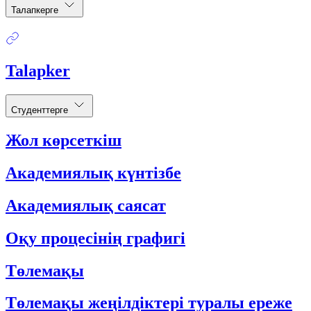
Талапкерге
Talapker
Студенттерге
Жол көрсеткіш
Академиялық күнтізбе
Академиялық саясат
Оқу процесінің графигі
Төлемақы
Төлемақы жеңілдіктері туралы ереже