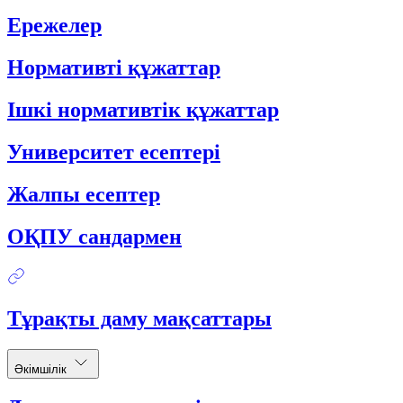
Ережелер
Нормативті құжаттар
Ішкі нормативтік құжаттар
Университет есептері
Жалпы есептер
ОҚПУ сандармен
Тұрақты даму мақсаттары
Әкімшілік