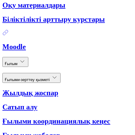
Оқу материалдары
Біліктілікті арттыру курстары
Moodle
Ғылым
Ғылыми-зерттеу қызметі
Жылдық жоспар
Сатып алу
Ғылыми координациялық кеңес