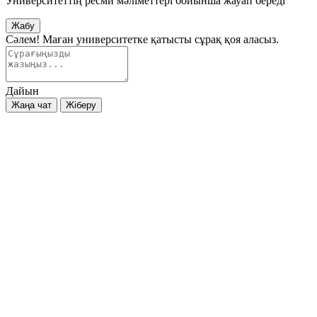
Университеттің ресми мәліметтері бойынша жауап береді
Жабу
Сәлем! Маған университетке қатысты сұрақ қоя аласыз.
Дайын
Жаңа чат
Жіберу