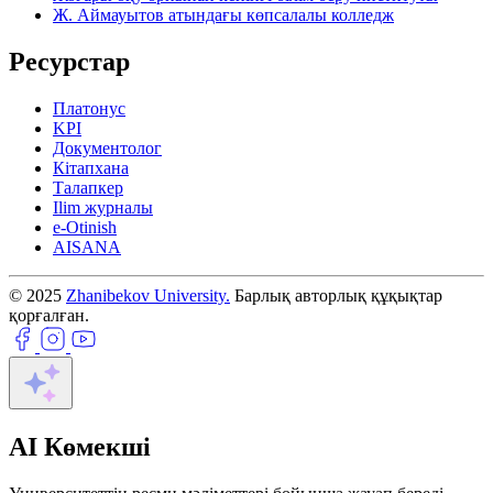
Ж. Аймауытов атындағы көпсалалы колледж
Ресурстар
Платонус
KPI
Документолог
Кітапхана
Талапкер
Ilim журналы
e-Otinish
AISANA
© 2025
Zhanibekov University.
Барлық авторлық құқықтар
қорғалған.
AI Көмекші