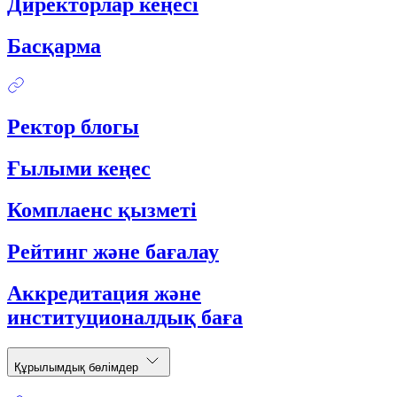
Директорлар кеңесі
Басқарма
Ректор блогы
Ғылыми кеңес
Комплаенс қызметі
Рейтинг және бағалау
Аккредитация және
институционалдық баға
Құрылымдық бөлімдер