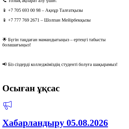
📞 Толық ақпарат алу үшін:
📱 +7 705 693 00 98 – Ақнұр Талғатқызы
📱 +7 777 769 2671 – Шолпан Мейірбекқызы
🌟 Бүгін таңдаған мамандығыңыз – ертеңгі табысты
болашағыңыз!
📢 Біз сіздерді колледжіміздің студенті болуға шақырамыз!
Осыған ұқсас
Хабарландыру 05.08.2026