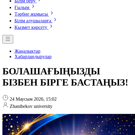
Білім беру
Ғылым
Тәрбие жұмысы
Білім алушыларға
Қызмет көрсету
Жаңалықтар
Хабарландырулар
БОЛАШАҒЫҢЫЗДЫ
БІЗБЕН БІРГЕ БАСТАҢЫЗ!
24 Маусым 2026, 15:02
Zhanibekov university