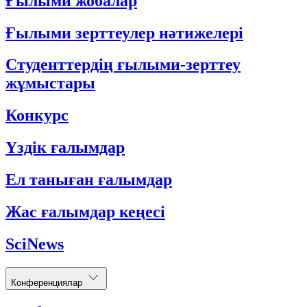
Ғылыми жобалар
Ғылыми зерттеулер нәтижелері
Студенттердің ғылыми-зерттеу
жұмыстары
Конкурс
Үздік ғалымдар
Ел таныған ғалымдар
Жас ғалымдар кеңесі
SciNews
Конференциялар