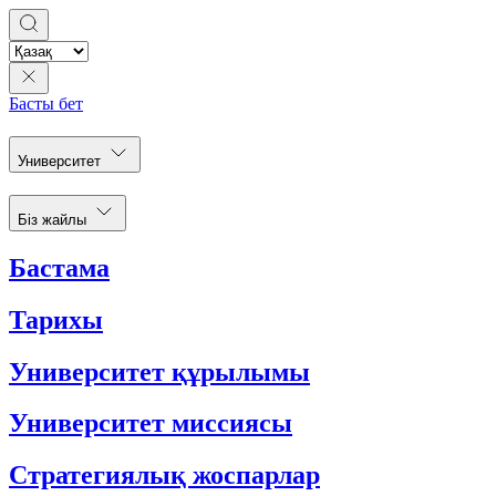
Басты бет
Университет
Біз жайлы
Бастама
Тарихы
Университет құрылымы
Университет миссиясы
Стратегиялық жоспарлар