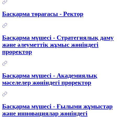
Басқарма төрағасы - Ректор
Басқарма мүшесі - Стратегиялық даму
және әлеуметтік жұмыс жөніндегі
проректор
Басқарма мүшесі - Академиялық
мәселелер жөніндегі проректор
Басқарма мүшесі - Ғылыми жұмыстар
және инновациялар жөніндегі