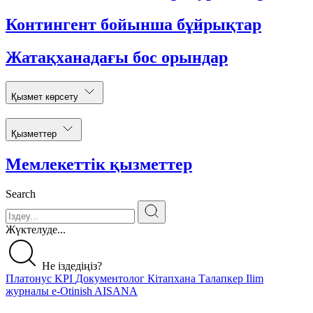
Контингент бойынша бұйрықтар
Жатақханадағы бос орындар
Қызмет көрсету
Қызметтер
Мемлекеттік қызметтер
Search
Жүктелуде...
Не іздедіңіз?
Платонус
KPI
Документолог
Кітапхана
Талапкер
Ilim
журналы
e-Otinish
AISANA