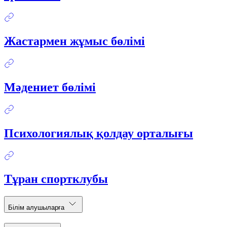
Жастармен жұмыс бөлімі
Мәдениет бөлімі
Психологиялық қолдау орталығы
Тұран спортклубы
Білім алушыларға