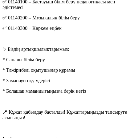
✅ 01140100 – Бастауыш білім беру педагогикасы мен
әдістемесі
✅ 01140200 – Музыкалық білім беру
✅ 01140300 – Көркем еңбек
✨ Біздің артықшылықтарымыз:
* Сапалы білім беру
* Тәжірибелі оқытушылар құрамы
* Заманауи оқу үдерісі
* Болашақ мамандығыңызға берік негіз
📍 Құжат қабылдау басталды! Құжаттарыңызды тапсыруға
асығыңыз!