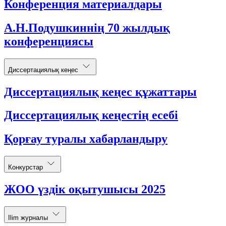
Конференция материалдары
А.Н.Подушкиннің 70 жылдық
конференциясы
Диссертациялық кеңес
Диссертациялық кеңес құжаттары
Диссертациялық кеңестің есебі
Қорғау туралы хабарландыру
Конкурстар
ЖОО үздік оқытушысы 2025
Ilim журналы