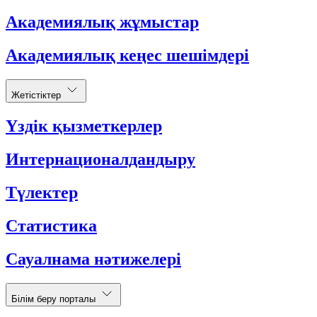
Академиялық жұмыстар
Академиялық кеңес шешімдері
Жетістіктер
Үздік қызметкерлер
Интернационалдандыру
Түлектер
Статистика
Сауалнама нәтижелері
Білім беру порталы