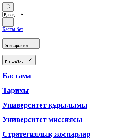
Басты бет
Университет
Біз жайлы
Бастама
Тарихы
Университет құрылымы
Университет миссиясы
Стратегиялық жоспарлар