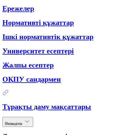
Ережелер
Нормативті құжаттар
Ішкі нормативтік құжаттар
Университет есептері
Жалпы есептер
ОҚПУ сандармен
Тұрақты даму мақсаттары
Әкімшілік