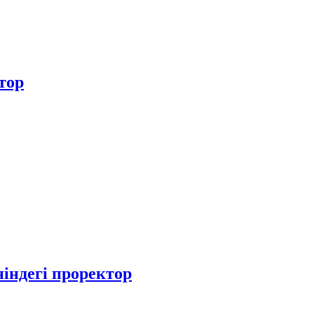
тор
індегі проректор