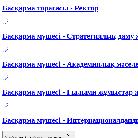
Басқарма төрағасы - Ректор
Басқарма мүшесі - Стратегиялық даму 
Басқарма мүшесі - Академиялық мәселе
Басқарма мүшесі - Ғылыми жұмыстар ж
Басқарма мүшесі - Интернационалданд
"Өзбекәлі Жәнібеков" орталығы