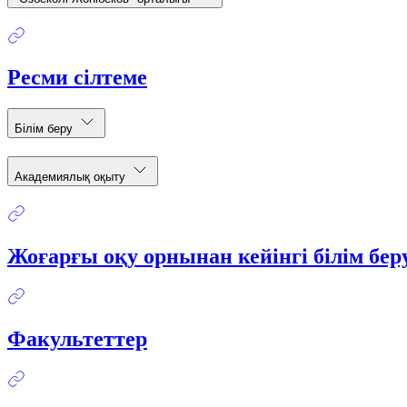
Ресми сілтеме
Білім беру
Академиялық оқыту
Жоғарғы оқу орнынан кейінгі білім бе
Факультеттер