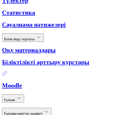
Түлектер
Статистика
Сауалнама нәтижелері
Білім беру порталы
Оқу материалдары
Біліктілікті арттыру курстары
Moodle
Ғылым
Ғылыми-зерттеу қызметі