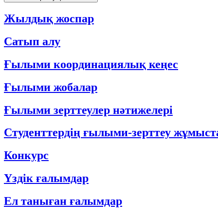
Жылдық жоспар
Сатып алу
Ғылыми координациялық кеңес
Ғылыми жобалар
Ғылыми зерттеулер нәтижелері
Студенттердің ғылыми-зерттеу жұмыс
Конкурс
Үздік ғалымдар
Ел таныған ғалымдар