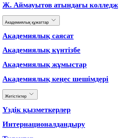
Ж. Аймауытов атындағы колледж
Академиялық құжаттар
Академиялық саясат
Академиялық күнтізбе
Академиялық жұмыстар
Академиялық кеңес шешімдері
Жетістіктер
Үздік қызметкерлер
Интернационалдандыру