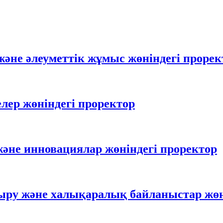
және әлеуметтік жұмыс жөніндегі прорек
лер жөніндегі проректор
әне инновациялар жөніндегі проректор
ыру және халықаралық байланыстар жөн