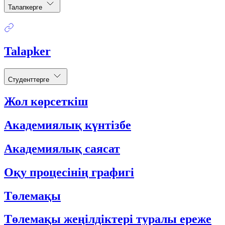
Талапкерге
Talapker
Студенттерге
Жол көрсеткіш
Академиялық күнтізбе
Академиялық саясат
Оқу процесінің графигі
Төлемақы
Төлемақы жеңілдіктері туралы ереже