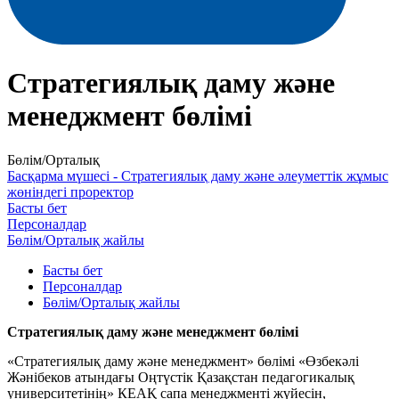
Стратегиялық даму және
менеджмент бөлімі
Бөлім/Орталық
Басқарма мүшесі - Стратегиялық даму және әлеуметтік жұмыс
жөніндегі проректор
Басты бет
Персоналдар
Бөлім/Орталық жайлы
Басты бет
Персоналдар
Бөлім/Орталық жайлы
Стратегиялық даму және менеджмент бөлімі
«Стратегиялық даму және менеджмент» бөлімі «Өзбекәлі
Жәнібеков атындағы Оңтүстік Қазақстан педагогикалық
университетінің» КЕАҚ сапа менеджменті жүйесін,