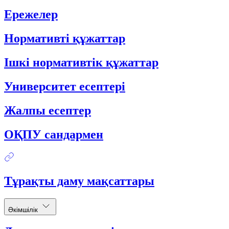
Ережелер
Нормативті құжаттар
Ішкі нормативтік құжаттар
Университет есептері
Жалпы есептер
ОҚПУ сандармен
Тұрақты даму мақсаттары
Әкімшілік