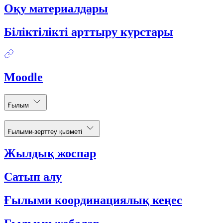
Оқу материалдары
Біліктілікті арттыру курстары
Moodle
Ғылым
Ғылыми-зерттеу қызметі
Жылдық жоспар
Сатып алу
Ғылыми координациялық кеңес