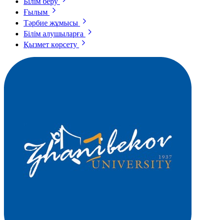
Білім беру
Ғылым
Тәрбие жұмысы
Білім алушыларға
Қызмет көрсету