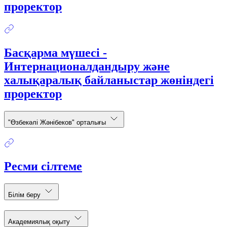
проректор
Басқарма мүшесі -
Интернационалдандыру және
халықаралық байланыстар жөніндегі
проректор
"Өзбекәлі Жәнібеков" орталығы
Ресми сілтеме
Білім беру
Академиялық оқыту