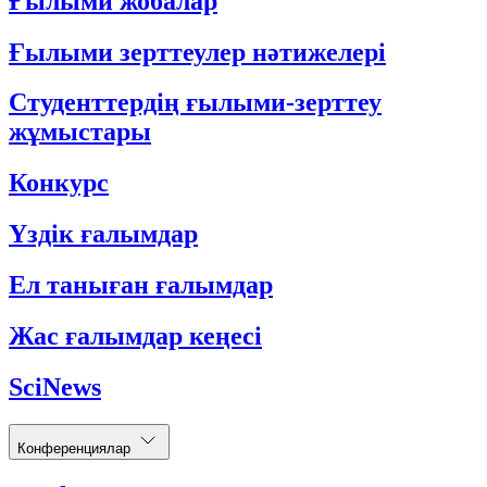
Ғылыми жобалар
Ғылыми зерттеулер нәтижелері
Студенттердің ғылыми-зерттеу
жұмыстары
Конкурс
Үздік ғалымдар
Ел таныған ғалымдар
Жас ғалымдар кеңесі
SciNews
Конференциялар