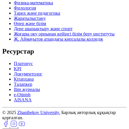
Физика-математика
Филология
Тарих және педагогика
Жаратылыстану
Өнер және білім
Дене шынықтыру және спорт
Жоғары оқу орнынан кейінгі білім беру институты
Ж. Аймауытов атындағы көпсалалы колледж
Ресурстар
Платонус
KPI
Документолог
Кітапхана
Талапкер
Ilim журналы
e-Otinish
AISANA
© 2025
Zhanibekov University.
Барлық авторлық құқықтар
қорғалған.