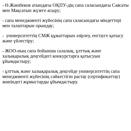
- Ө.Жәнібеков атындағы ОҚПУ-дің сапа саласындағы Саясаты
мен Мақсатын жүзеге асыру;
- сапа менеджменті жүйесінің сапа саласындағы міндеттері
мен талаптарын орындау;
- университеттің СМЖ құжаттарын әзірлеу, енгізуге қатысу
және үйлестіру;
- ЖОО-ның сапа бойынша салалық, ұлттық және
халықаралық деңгейдегі конкурстарға қатысуын
ұйымдастыру;
- ұлттық және халықаралық деңгейде университеттің сапа
менеджменті жүйесінің сәйкестігін растау (сертификаттау)
жөніндегі жұмыстарды ұйымдастыру.