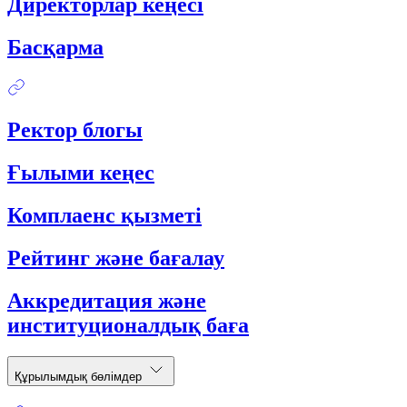
Директорлар кеңесі
Басқарма
Ректор блогы
Ғылыми кеңес
Комплаенс қызметі
Рейтинг және бағалау
Аккредитация және
институционалдық баға
Құрылымдық бөлімдер