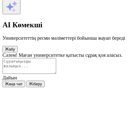
AI Көмекші
Университеттің ресми мәліметтері бойынша жауап береді
Жабу
Сәлем! Маған университетке қатысты сұрақ қоя аласыз.
Дайын
Жаңа чат
Жіберу