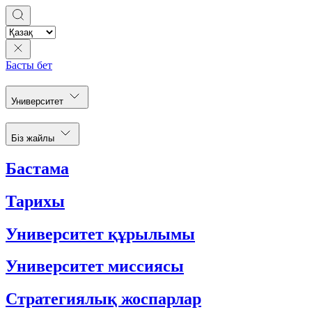
Басты бет
Университет
Біз жайлы
Бастама
Тарихы
Университет құрылымы
Университет миссиясы
Стратегиялық жоспарлар