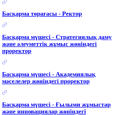
Басқарма төрағасы - Ректор
Басқарма мүшесі - Стратегиялық даму
және әлеуметтік жұмыс жөніндегі
проректор
Басқарма мүшесі - Академиялық
мәселелер жөніндегі проректор
Басқарма мүшесі - Ғылыми жұмыстар
және инновациялар жөніндегі