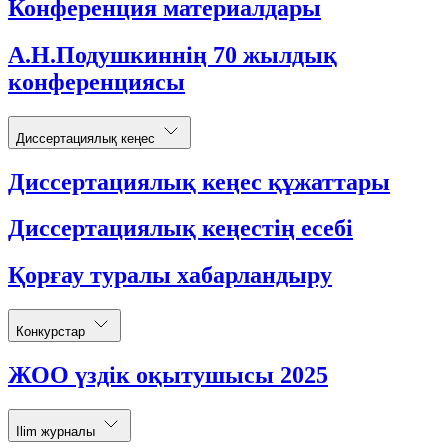
Конференция материалдары
А.Н.Подушкиннің 70 жылдық
конференциясы
Диссертациялық кеңес
Диссертациялық кеңес құжаттары
Диссертациялық кеңестің есебі
Қорғау туралы хабарландыру
Конкурстар
ЖОО үздік оқытушысы 2025
Ilim журналы