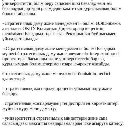
университеттің білім беру сапасын ішкі бағалау, өзін-өзі
бағалаудың әртүрлі рәсімдерін қамтитын құрылымдық бөлім
болып табылады.
«Стратегиялық даму және менеджмент» бөлімі Ө.Жәнібеков
атындағы ОҚПУ Қоғамның Директорлар кеңесінің
шешімімен Басқарма төрағасы - Ректорының бұйрығымен
ұйымдастырылды.
«Стратегиялық даму және менеджмент» бөлімі Басқарма
мүшесі-Стратегиялық даму және әлеуметтік істер жөніндегі
проректорға бағынады және университеттің барлық
құрылымдық бөлімшелерімен өзара іс-әрекет жасайды.
Стратегиялық даму және менеджмент бөлімінің негізгі
қызметтері:
- стратегиялық жоспарлау процесін ұйымдастыру және
басқару;
- стратегиялық жоспарлаудың теңдестірілген көрсеткіштері
жүйесін құру және дамыту;
- университеттің стратегиялық міндеттерін және сапа
саласындағы мақсатты бағдарламаларды іске асыруға қатысу;