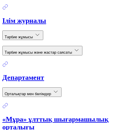
Ілім журналы
Тәрбие жұмысы
Тәрбие жұмысы және жастар саясаты
Департамент
Орталықтар мен бөлімдер
«Мұра» ұлттық шығармашылық
орталығы