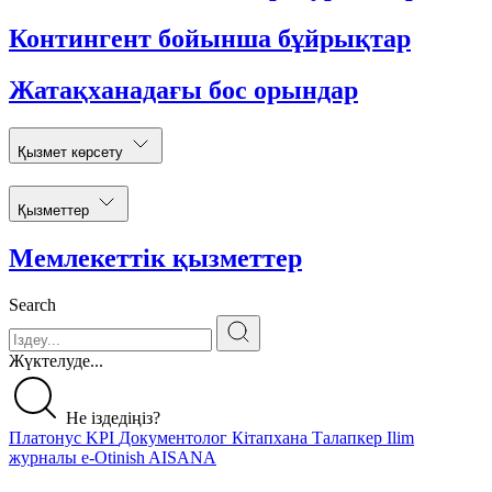
Контингент бойынша бұйрықтар
Жатақханадағы бос орындар
Қызмет көрсету
Қызметтер
Мемлекеттік қызметтер
Search
Жүктелуде...
Не іздедіңіз?
Платонус
KPI
Документолог
Кітапхана
Талапкер
Ilim
журналы
e-Otinish
AISANA