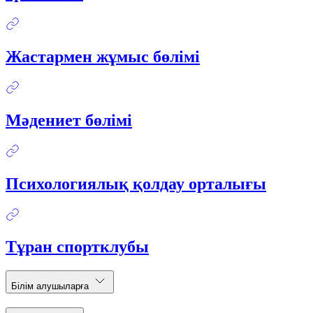
Жастармен жұмыс бөлімі
Мәдениет бөлімі
Психологиялық қолдау орталығы
Тұран спортклубы
Білім алушыларға