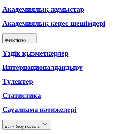
Академиялық жұмыстар
Академиялық кеңес шешімдері
Жетістіктер
Үздік қызметкерлер
Интернационалдандыру
Түлектер
Статистика
Сауалнама нәтижелері
Білім беру порталы