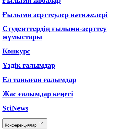
Ғылыми жобалар
Ғылыми зерттеулер нәтижелері
Студенттердің ғылыми-зерттеу
жұмыстары
Конкурс
Үздік ғалымдар
Ел таныған ғалымдар
Жас ғалымдар кеңесі
SciNews
Конференциялар