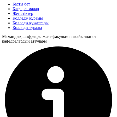
Басты бет
Бағдарламалар
Жетістіктер
Колледж құрамы
Колледж құжаттары
Колледж туралы
Мамандық шифрлары және факультет тағайындаған
кафедралардың атаулары