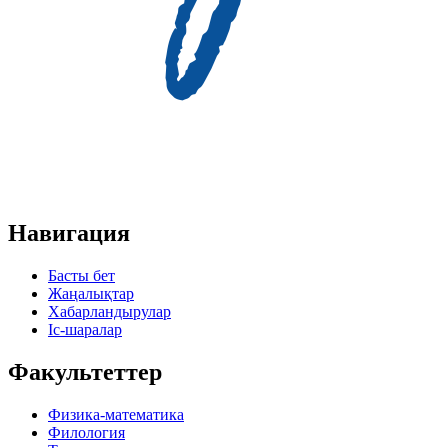
Навигация
Басты бет
Жаңалықтар
Хабарландырулар
Іс-шаралар
Факультеттер
Физика-математика
Филология