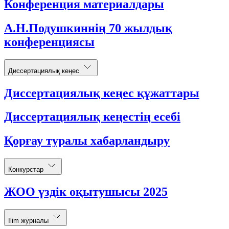
Конференция материалдары
А.Н.Подушкиннің 70 жылдық
конференциясы
Диссертациялық кеңес
Диссертациялық кеңес құжаттары
Диссертациялық кеңестің есебі
Қорғау туралы хабарландыру
Конкурстар
ЖОО үздік оқытушысы 2025
Ilim журналы