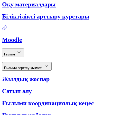
Оқу материалдары
Біліктілікті арттыру курстары
Moodle
Ғылым
Ғылыми-зерттеу қызметі
Жылдық жоспар
Сатып алу
Ғылыми координациялық кеңес