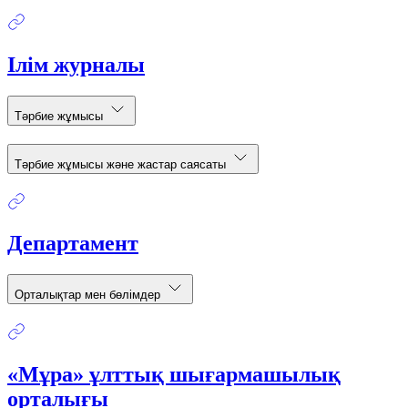
Ілім журналы
Тәрбие жұмысы
Тәрбие жұмысы және жастар саясаты
Департамент
Орталықтар мен бөлімдер
«Мұра» ұлттық шығармашылық
орталығы