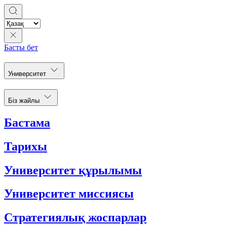
Басты бет
Университет
Біз жайлы
Бастама
Тарихы
Университет құрылымы
Университет миссиясы
Стратегиялық жоспарлар