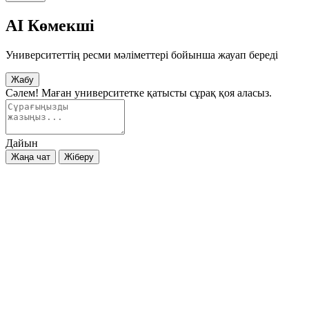
AI Көмекші
Университеттің ресми мәліметтері бойынша жауап береді
Жабу
Сәлем! Маған университетке қатысты сұрақ қоя аласыз.
Дайын
Жаңа чат
Жіберу