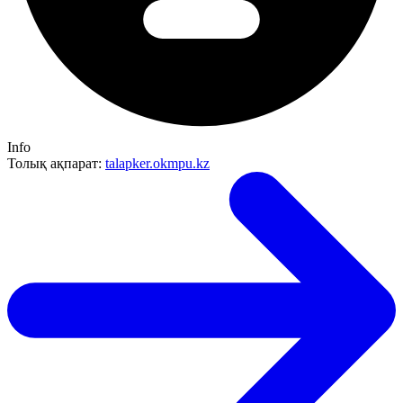
Info
Толық ақпарат:
talapker.okmpu.kz