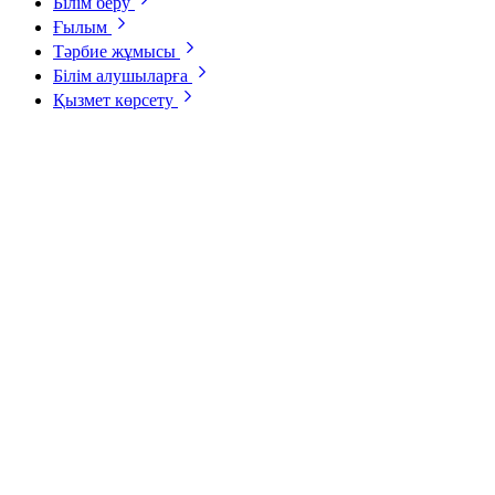
Білім беру
Ғылым
Тәрбие жұмысы
Білім алушыларға
Қызмет көрсету