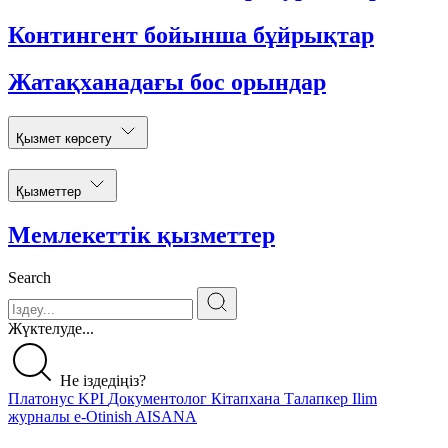
Контингент бойынша бұйрықтар
Жатақханадағы бос орындар
Қызмет көрсету
Қызметтер
Мемлекеттік қызметтер
Search
Жүктелуде...
Не іздедіңіз?
Платонус
KPI
Документолог
Кітапхана
Талапкер
Ilim
журналы
e-Otinish
AISANA