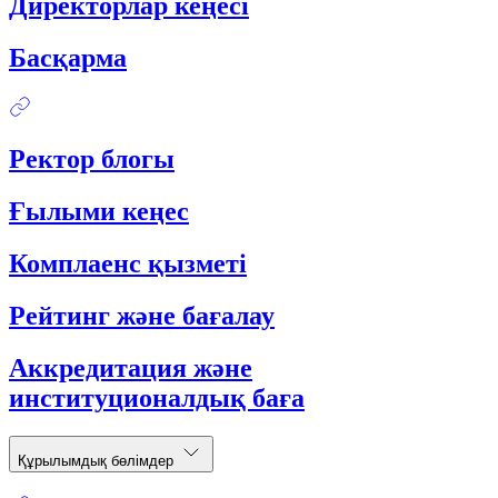
Директорлар кеңесі
Басқарма
Ректор блогы
Ғылыми кеңес
Комплаенс қызметі
Рейтинг және бағалау
Аккредитация және
институционалдық баға
Құрылымдық бөлімдер