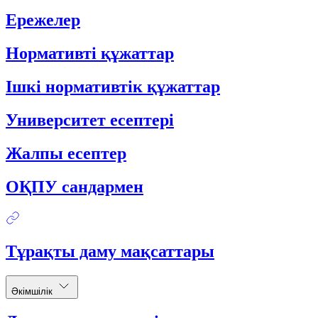
Ережелер
Нормативті құжаттар
Ішкі нормативтік құжаттар
Университет есептері
Жалпы есептер
ОҚПУ сандармен
Тұрақты даму мақсаттары
Әкімшілік