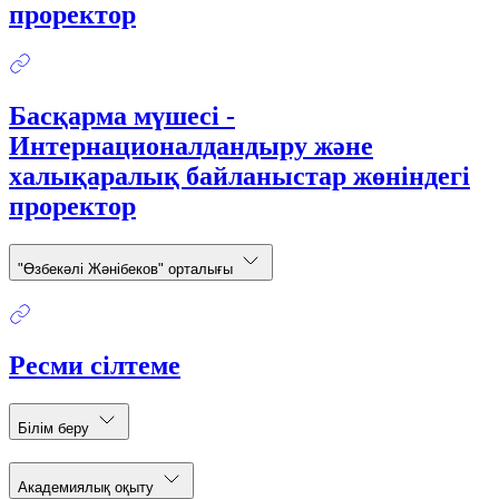
проректор
Басқарма мүшесі -
Интернационалдандыру және
халықаралық байланыстар жөніндегі
проректор
"Өзбекәлі Жәнібеков" орталығы
Ресми сілтеме
Білім беру
Академиялық оқыту