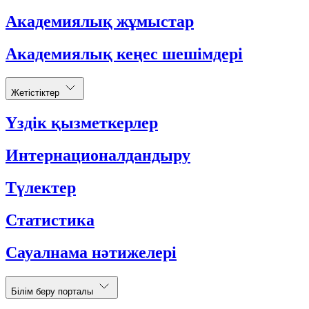
Академиялық жұмыстар
Академиялық кеңес шешімдері
Жетістіктер
Үздік қызметкерлер
Интернационалдандыру
Түлектер
Статистика
Сауалнама нәтижелері
Білім беру порталы