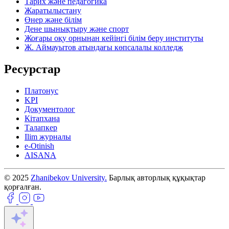
Тарих және педагогика
Жаратылыстану
Өнер және білім
Дене шынықтыру және спорт
Жоғары оқу орнынан кейінгі білім беру институты
Ж. Аймауытов атындағы көпсалалы колледж
Ресурстар
Платонус
KPI
Документолог
Кітапхана
Талапкер
Ilim журналы
e-Otinish
AISANA
© 2025
Zhanibekov University.
Барлық авторлық құқықтар
қорғалған.