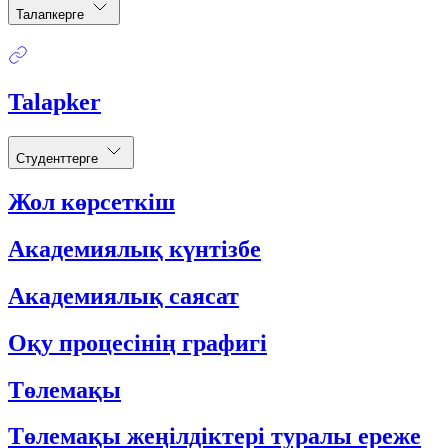
Талапкерге
Talapker
Студенттерге
Жол көрсеткіш
Академиялық күнтізбе
Академиялық саясат
Оқу процесінің графигі
Төлемақы
Төлемақы жеңілдіктері туралы ереже