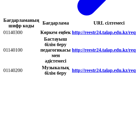
Бағдарламаның
Бағдарлама
URL сілтемесі
шифр коды
01140300
Көркем еңбек
http://reestr24.talap.edu.kz/req
Бастауыш
білім беру
01140100
педагогикасы
http://reestr24.talap.edu.kz/req
мен
әдістемесі
Музыкалық
01140200
http://reestr24.talap.edu.kz/req
білім беру