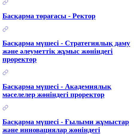
Басқарма төрағасы - Ректор
Басқарма мүшесі - Стратегиялық даму
және әлеуметтік жұмыс жөніндегі
проректор
Басқарма мүшесі - Академиялық
мәселелер жөніндегі проректор
Басқарма мүшесі - Ғылыми жұмыстар
және инновациялар жөніндегі