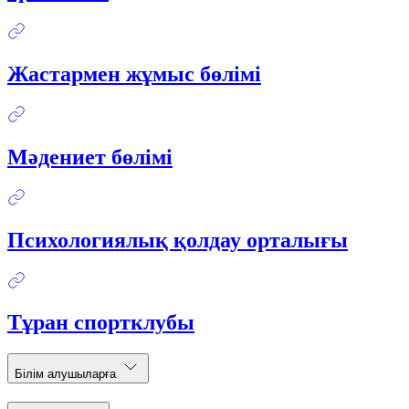
Жастармен жұмыс бөлімі
Мәдениет бөлімі
Психологиялық қолдау орталығы
Тұран спортклубы
Білім алушыларға