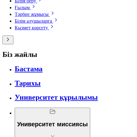
Білім беру
Ғылым
Тәрбие жұмысы
Білім алушыларға
Қызмет көрсету
Біз жайлы
Бастама
Тарихы
Университет құрылымы
Университет миссиясы