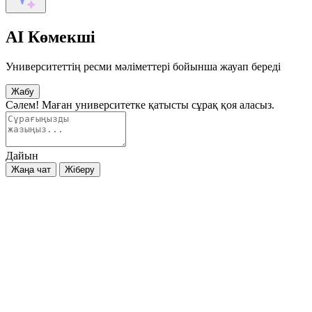
AI Көмекші
Университеттің ресми мәліметтері бойынша жауап береді
Жабу
Сәлем! Маған университетке қатысты сұрақ қоя аласыз.
Дайын
Жаңа чат
Жіберу