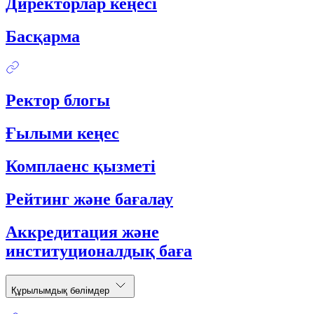
Директорлар кеңесі
Басқарма
Ректор блогы
Ғылыми кеңес
Комплаенс қызметі
Рейтинг және бағалау
Аккредитация және
институционалдық баға
Құрылымдық бөлімдер