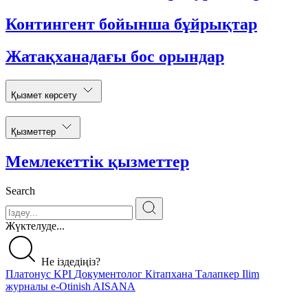
Контингент бойынша бұйрықтар
Жатақханадағы бос орындар
Қызмет көрсету
Қызметтер
Мемлекеттік қызметтер
Search
Жүктелуде...
Не іздедіңіз?
Платонус
KPI
Документолог
Кітапхана
Талапкер
Ilim
журналы
e-Otinish
AISANA