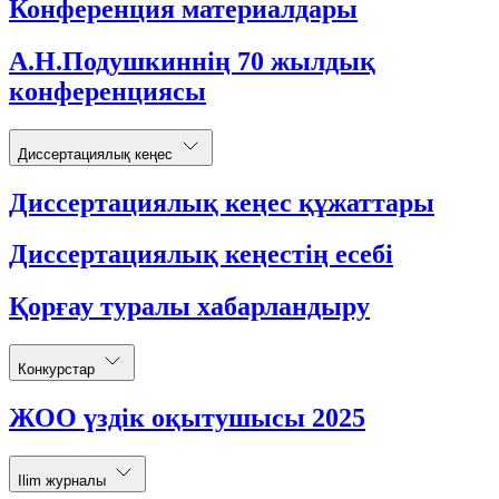
Конференция материалдары
А.Н.Подушкиннің 70 жылдық
конференциясы
Диссертациялық кеңес
Диссертациялық кеңес құжаттары
Диссертациялық кеңестің есебі
Қорғау туралы хабарландыру
Конкурстар
ЖОО үздік оқытушысы 2025
Ilim журналы