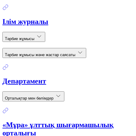
Ілім журналы
Тәрбие жұмысы
Тәрбие жұмысы және жастар саясаты
Департамент
Орталықтар мен бөлімдер
«Мұра» ұлттық шығармашылық
орталығы