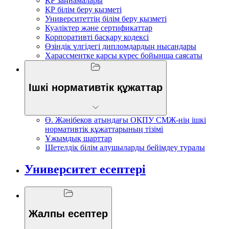
ҚР заңнамалары
ҚР білім беру қызметі
Университеттің білім беру қызметі
Куәліктер және сертификаттар
Корпоративті басқару кодексі
Өзіндік үлгідегі дипломдардың нысандары
Харассментке қарсы күрес бойынша саясаты
Ішкі нормативтік құжаттар
Ө. Жәнібеков атындағы ОҚПУ СМЖ-нің ішкі
нормативтік құжаттарының тізімі
Ұжымдық шарттар
Шетелдік білім алушыларды бейімдеу туралы
Университет есептері
Жалпы есептер