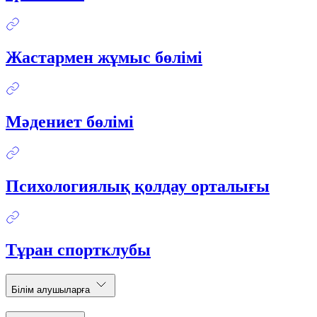
Жастармен жұмыс бөлімі
Мәдениет бөлімі
Психологиялық қолдау орталығы
Тұран спортклубы
Білім алушыларға