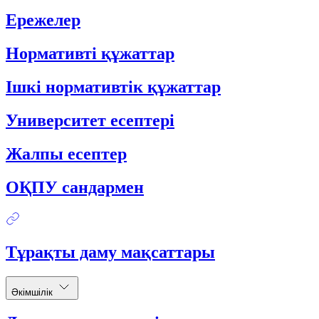
Ережелер
Нормативті құжаттар
Ішкі нормативтік құжаттар
Университет есептері
Жалпы есептер
ОҚПУ сандармен
Тұрақты даму мақсаттары
Әкімшілік