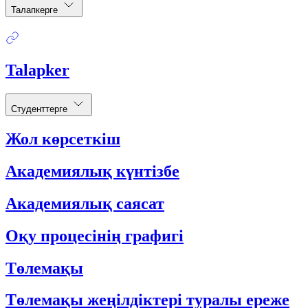
Талапкерге
Talapker
Студенттерге
Жол көрсеткіш
Академиялық күнтізбе
Академиялық саясат
Оқу процесінің графигі
Төлемақы
Төлемақы жеңілдіктері туралы ереже