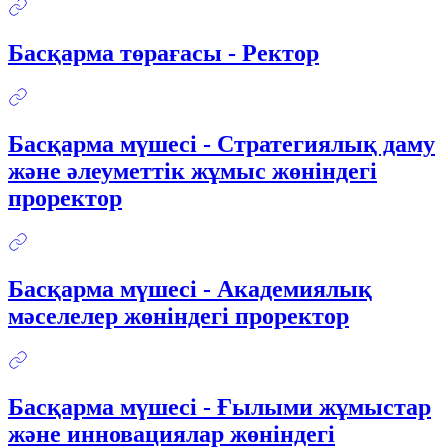
Басқарма төрағасы - Ректор
Басқарма мүшесі - Стратегиялық даму
және әлеуметтік жұмыс жөніндегі
проректор
Басқарма мүшесі - Академиялық
мәселелер жөніндегі проректор
Басқарма мүшесі - Ғылыми жұмыстар
және инновациялар жөніндегі