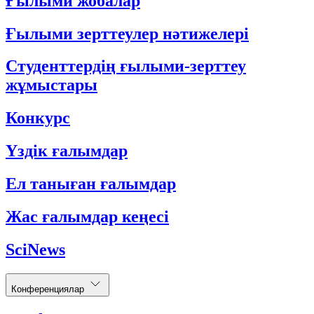
Ғылыми жобалар
Ғылыми зерттеулер нәтижелері
Студенттердің ғылыми-зерттеу
жұмыстары
Конкурс
Үздік ғалымдар
Ел таныған ғалымдар
Жас ғалымдар кеңесі
SciNews
Конференциялар