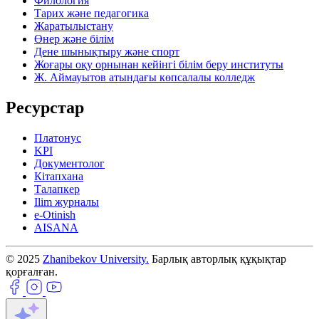
Филология
Тарих және педагогика
Жаратылыстану
Өнер және білім
Дене шынықтыру және спорт
Жоғары оқу орнынан кейінгі білім беру институты
Ж. Аймауытов атындағы көпсалалы колледж
Ресурстар
Платонус
KPI
Документолог
Кітапхана
Талапкер
Ilim журналы
e-Otinish
AISANA
© 2025
Zhanibekov University.
Барлық авторлық құқықтар
қорғалған.