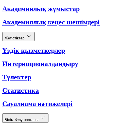
Академиялық жұмыстар
Академиялық кеңес шешімдері
Жетістіктер
Үздік қызметкерлер
Интернационалдандыру
Түлектер
Статистика
Сауалнама нәтижелері
Білім беру порталы