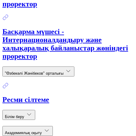
проректор
Басқарма мүшесі -
Интернационалдандыру және
халықаралық байланыстар жөніндегі
проректор
"Өзбекәлі Жәнібеков" орталығы
Ресми сілтеме
Білім беру
Академиялық оқыту