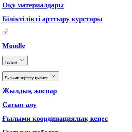
Оқу материалдары
Біліктілікті арттыру курстары
Moodle
Ғылым
Ғылыми-зерттеу қызметі
Жылдық жоспар
Сатып алу
Ғылыми координациялық кеңес