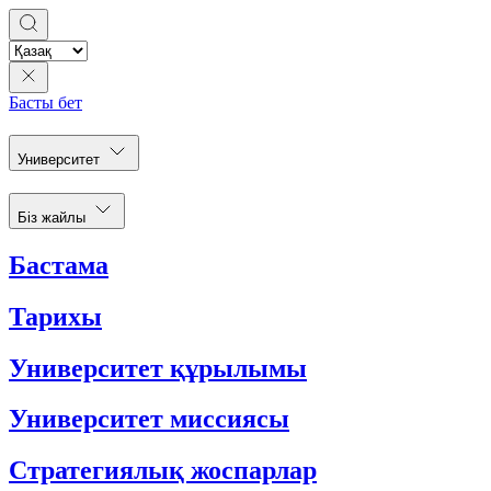
Басты бет
Университет
Біз жайлы
Бастама
Тарихы
Университет құрылымы
Университет миссиясы
Стратегиялық жоспарлар