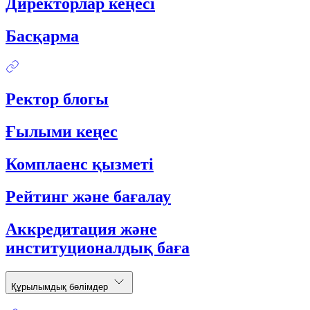
Директорлар кеңесі
Басқарма
Ректор блогы
Ғылыми кеңес
Комплаенс қызметі
Рейтинг және бағалау
Аккредитация және
институционалдық баға
Құрылымдық бөлімдер