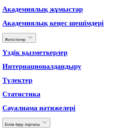
Академиялық жұмыстар
Академиялық кеңес шешімдері
Жетістіктер
Үздік қызметкерлер
Интернационалдандыру
Түлектер
Статистика
Сауалнама нәтижелері
Білім беру порталы