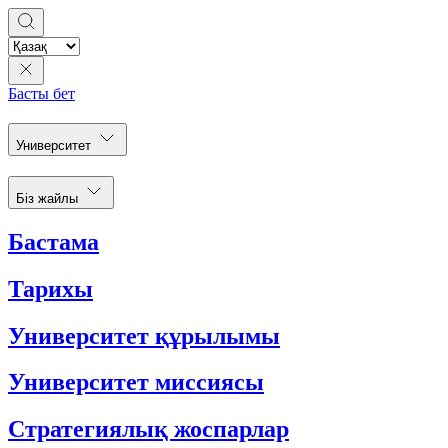
Басты бет
Университет
Біз жайлы
Бастама
Тарихы
Университет құрылымы
Университет миссиясы
Стратегиялық жоспарлар