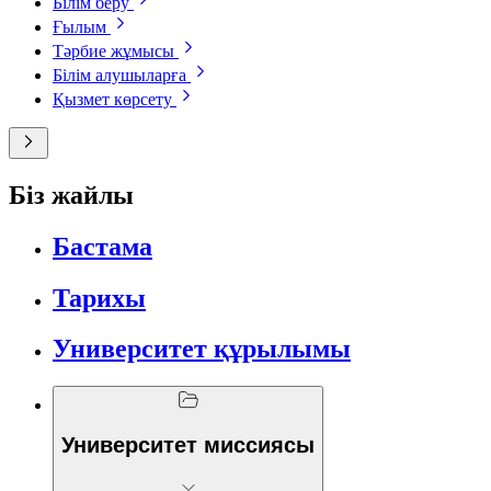
Білім беру
Ғылым
Тәрбие жұмысы
Білім алушыларға
Қызмет көрсету
Біз жайлы
Бастама
Тарихы
Университет құрылымы
Университет миссиясы