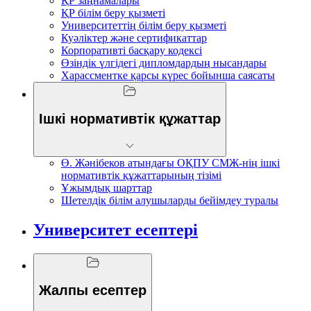
ҚР заңнамалары
ҚР білім беру қызметі
Университеттің білім беру қызметі
Куәліктер және сертификаттар
Корпоративті басқару кодексі
Өзіндік үлгідегі дипломдардың нысандары
Харассментке қарсы күрес бойынша саясаты
Ішкі нормативтік құжаттар
Ө. Жәнібеков атындағы ОҚПУ СМЖ-нің ішкі
нормативтік құжаттарының тізімі
Ұжымдық шарттар
Шетелдік білім алушыларды бейімдеу туралы
Университет есептері
Жалпы есептер