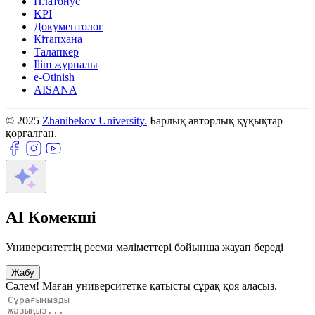
Платонус
KPI
Документолог
Кітапхана
Талапкер
Ilim журналы
e-Otinish
AISANA
© 2025
Zhanibekov University.
Барлық авторлық құқықтар
қорғалған.
AI Көмекші
Университеттің ресми мәліметтері бойынша жауап береді
Жабу
Сәлем! Маған университетке қатысты сұрақ қоя аласыз.