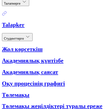
Талапкерге
Talapker
Студенттерге
Жол көрсеткіш
Академиялық күнтізбе
Академиялық саясат
Оқу процесінің графигі
Төлемақы
Төлемақы жеңілдіктері туралы ереже