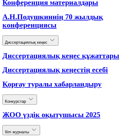
Конференция материалдары
А.Н.Подушкиннің 70 жылдық
конференциясы
Диссертациялық кеңес
Диссертациялық кеңес құжаттары
Диссертациялық кеңестің есебі
Қорғау туралы хабарландыру
Конкурстар
ЖОО үздік оқытушысы 2025
Ilim журналы