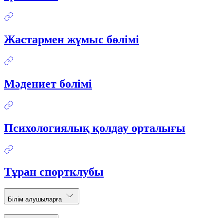
Жастармен жұмыс бөлімі
Мәдениет бөлімі
Психологиялық қолдау орталығы
Тұран спортклубы
Білім алушыларға