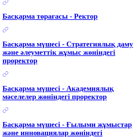
Басқарма төрағасы - Ректор
Басқарма мүшесі - Стратегиялық даму
және әлеуметтік жұмыс жөніндегі
проректор
Басқарма мүшесі - Академиялық
мәселелер жөніндегі проректор
Басқарма мүшесі - Ғылыми жұмыстар
және инновациялар жөніндегі