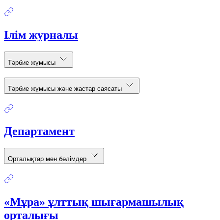
Ілім журналы
Тәрбие жұмысы
Тәрбие жұмысы және жастар саясаты
Департамент
Орталықтар мен бөлімдер
«Мұра» ұлттық шығармашылық
орталығы