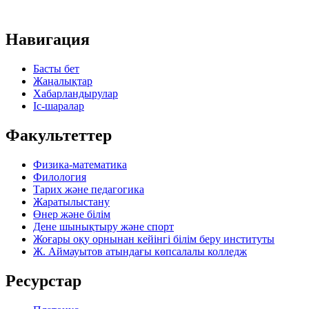
Навигация
Басты бет
Жаңалықтар
Хабарландырулар
Іс-шаралар
Факультеттер
Физика-математика
Филология
Тарих және педагогика
Жаратылыстану
Өнер және білім
Дене шынықтыру және спорт
Жоғары оқу орнынан кейінгі білім беру институты
Ж. Аймауытов атындағы көпсалалы колледж
Ресурстар