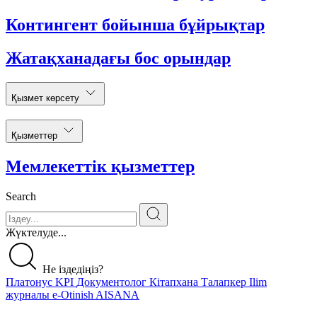
Контингент бойынша бұйрықтар
Жатақханадағы бос орындар
Қызмет көрсету
Қызметтер
Мемлекеттік қызметтер
Search
Жүктелуде...
Не іздедіңіз?
Платонус
KPI
Документолог
Кітапхана
Талапкер
Ilim
журналы
e-Otinish
AISANA