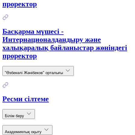
проректор
Басқарма мүшесі -
Интернационалдандыру және
халықаралық байланыстар жөніндегі
проректор
"Өзбекәлі Жәнібеков" орталығы
Ресми сілтеме
Білім беру
Академиялық оқыту