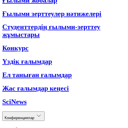
Ғылыми жобалар
Ғылыми зерттеулер нәтижелері
Студенттердің ғылыми-зерттеу
жұмыстары
Конкурс
Үздік ғалымдар
Ел таныған ғалымдар
Жас ғалымдар кеңесі
SciNews
Конференциялар