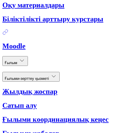
Оқу материалдары
Біліктілікті арттыру курстары
Moodle
Ғылым
Ғылыми-зерттеу қызметі
Жылдық жоспар
Сатып алу
Ғылыми координациялық кеңес