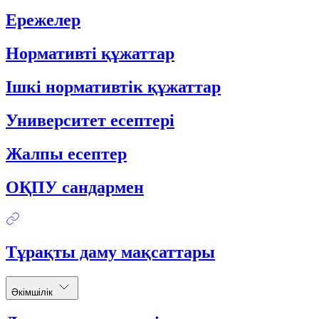
Ережелер
Нормативті құжаттар
Ішкі нормативтік құжаттар
Университет есептері
Жалпы есептер
ОҚПУ сандармен
Тұрақты даму мақсаттары
Әкімшілік