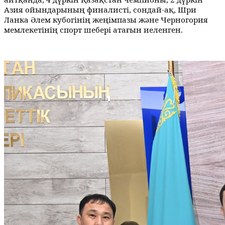
Азия ойындарының финалисті, сондай-ақ, Шри
Ланка Әлем кубогінің жеңімпазы және Черногория
мемлекетінің спорт шебері атағын иеленген.