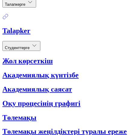
Талапкерге
Talapker
Студенттерге
Жол көрсеткіш
Академиялық күнтізбе
Академиялық саясат
Оқу процесінің графигі
Төлемақы
Төлемақы жеңілдіктері туралы ереже