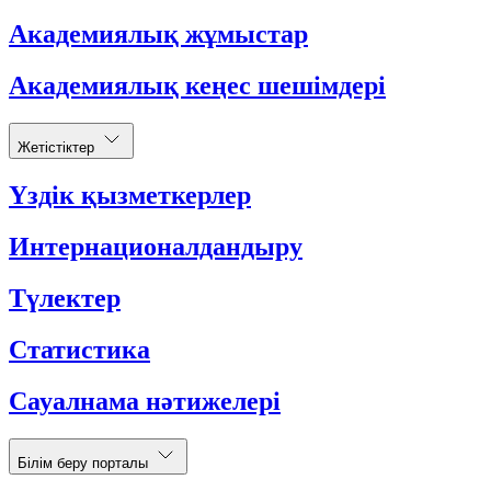
Академиялық жұмыстар
Академиялық кеңес шешімдері
Жетістіктер
Үздік қызметкерлер
Интернационалдандыру
Түлектер
Статистика
Сауалнама нәтижелері
Білім беру порталы