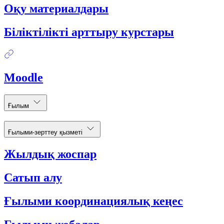
Оқу материалдары
Біліктілікті арттыру курстары
Moodle
Ғылым
Ғылыми-зерттеу қызметі
Жылдық жоспар
Сатып алу
Ғылыми координациялық кеңес