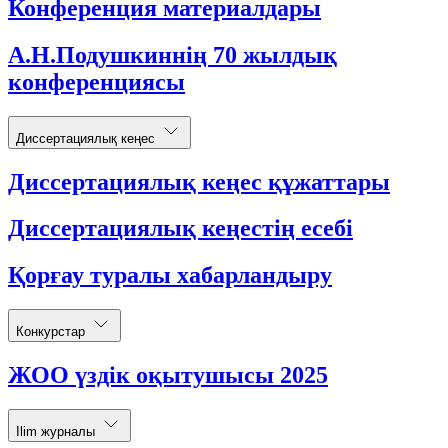
Конференция материалдары
А.Н.Подушкиннің 70 жылдық
конференциясы
Диссертациялық кеңес
Диссертациялық кеңес құжаттары
Диссертациялық кеңестің есебі
Қорғау туралы хабарландыру
Конкурстар
ЖОО үздік оқытушысы 2025
Ilim журналы