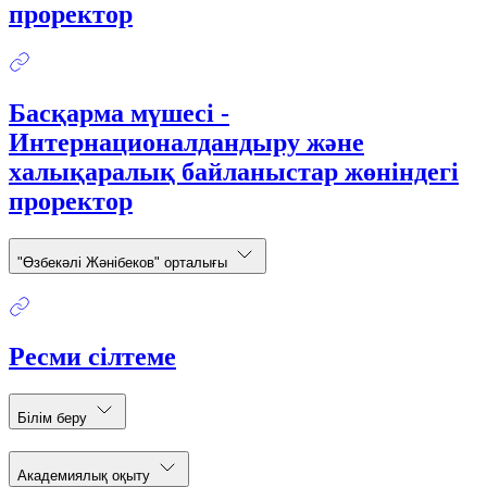
проректор
Басқарма мүшесі -
Интернационалдандыру және
халықаралық байланыстар жөніндегі
проректор
"Өзбекәлі Жәнібеков" орталығы
Ресми сілтеме
Білім беру
Академиялық оқыту