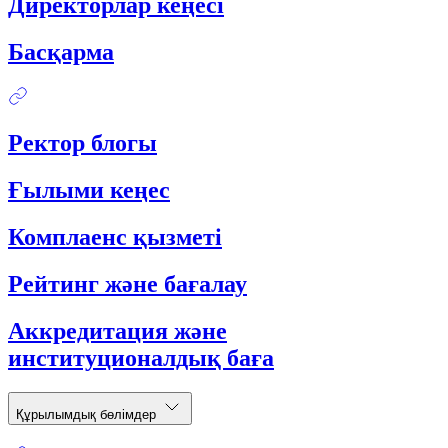
Директорлар кеңесі
Басқарма
Ректор блогы
Ғылыми кеңес
Комплаенс қызметі
Рейтинг және бағалау
Аккредитация және
институционалдық баға
Құрылымдық бөлімдер