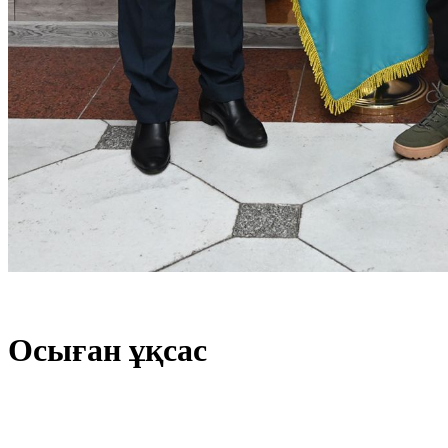
Осыған ұқсас