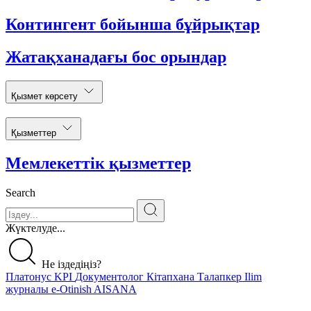
Контингент бойынша бұйрықтар
Жатақханадағы бос орындар
Қызмет көрсету
Қызметтер
Мемлекеттік қызметтер
Search
Жүктелуде...
Не іздедіңіз?
Платонус
KPI
Документолог
Кітапхана
Талапкер
Ilim
журналы
e-Otinish
AISANA