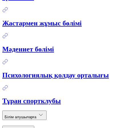
Жастармен жұмыс бөлімі
Мәдениет бөлімі
Психологиялық қолдау орталығы
Тұран спортклубы
Білім алушыларға