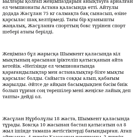
Былғары қолғап жеңімпаздарын анықтауға арналған
ел чемпионаты Астана қаласында өтті. Айтулы
додада Жасұлан 75 кг салмақта бақ сынасып, өзіне
қарсылас шақ келтірмеді. Тағы бір қуанышты
жаңалық, Жасұланға спорттың бокс түрінен спорт
шебері атағы берілді.
Жеңімпаз бұл жарысқа Шымкент қаласында кіл
мықтының арасынан іріктеліп қатысқанын айта
кетейік.
«Негізінде ел чемпионатында
қарағандылықтар мен астаналықтар бізге мықты
қарсылас болды. Сайыста соққы алып, қабағым
жарылды. Әйтсе де айқын басымдықпен бәсім биік
болып тұрған соң төрешілер мені жеңіске лайық деп
тапты» дейді ол.
Жасұлан Нұрболұлы 18 жаста, Шымкент қаласында
тұрады.
Боксқа 10 жасынан бастап қатысатын ол 8
жыл ішінде тамаша жетістіктерді бағындырған. Атап
айтқанда, 4 дүркін Қазақстан чемпионы, 2 дүркін