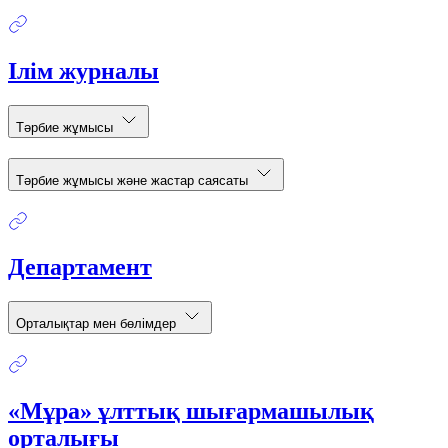
Ілім журналы
Тәрбие жұмысы
Тәрбие жұмысы және жастар саясаты
Департамент
Орталықтар мен бөлімдер
«Мұра» ұлттық шығармашылық
орталығы