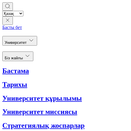
Басты бет
Университет
Біз жайлы
Бастама
Тарихы
Университет құрылымы
Университет миссиясы
Стратегиялық жоспарлар