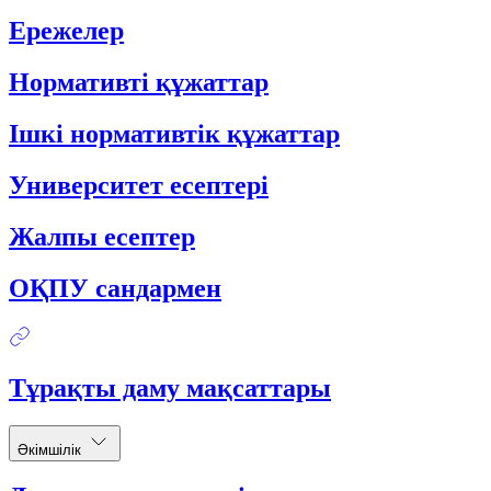
Ережелер
Нормативті құжаттар
Ішкі нормативтік құжаттар
Университет есептері
Жалпы есептер
ОҚПУ сандармен
Тұрақты даму мақсаттары
Әкімшілік