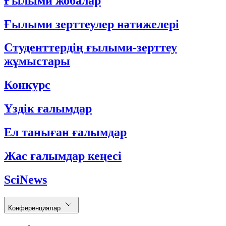
Ғылыми жобалар
Ғылыми зерттеулер нәтижелері
Студенттердің ғылыми-зерттеу
жұмыстары
Конкурс
Үздік ғалымдар
Ел таныған ғалымдар
Жас ғалымдар кеңесі
SciNews
Конференциялар