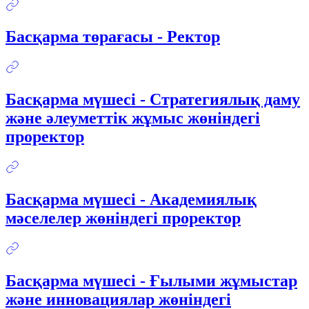
Басқарма төрағасы - Ректор
Басқарма мүшесі - Стратегиялық даму
және әлеуметтік жұмыс жөніндегі
проректор
Басқарма мүшесі - Академиялық
мәселелер жөніндегі проректор
Басқарма мүшесі - Ғылыми жұмыстар
және инновациялар жөніндегі