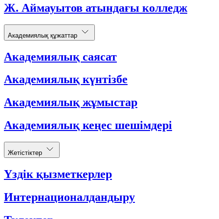
Ж. Аймауытов атындағы колледж
Академиялық құжаттар
Академиялық саясат
Академиялық күнтізбе
Академиялық жұмыстар
Академиялық кеңес шешімдері
Жетістіктер
Үздік қызметкерлер
Интернационалдандыру