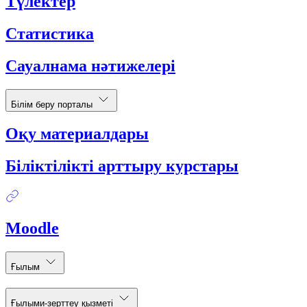
Түлектер
Статистика
Сауалнама нәтижелері
Білім беру порталы
Оқу материалдары
Біліктілікті арттыру курстары
Moodle
Ғылым
Ғылыми-зерттеу қызметі