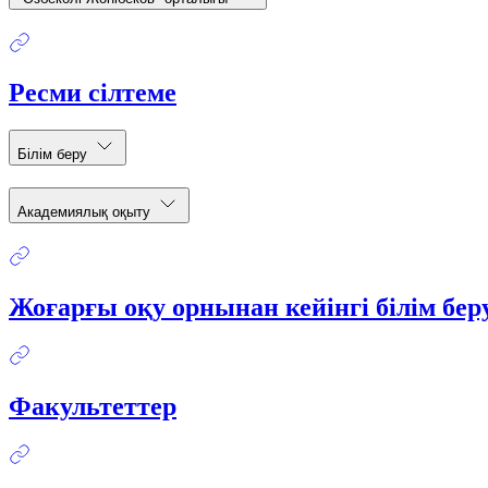
Ресми сілтеме
Білім беру
Академиялық оқыту
Жоғарғы оқу орнынан кейінгі білім бе
Факультеттер