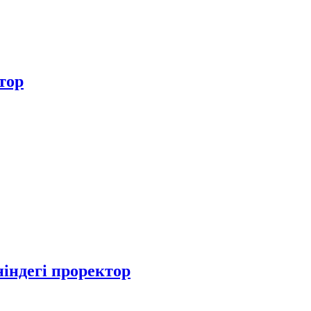
тор
індегі проректор