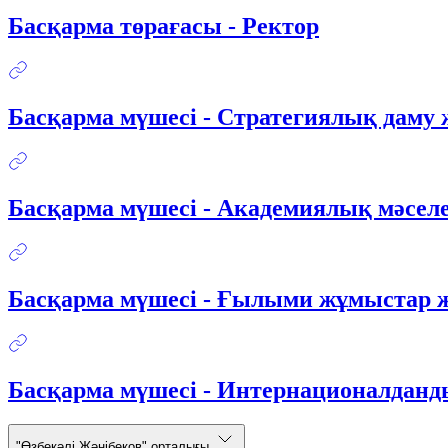
Басқарма төрағасы - Ректор
Басқарма мүшесі - Стратегиялық даму 
Басқарма мүшесі - Академиялық мәселе
Басқарма мүшесі - Ғылыми жұмыстар ж
Басқарма мүшесі - Интернационалданд
"Өзбекәлі Жәнібеков" орталығы