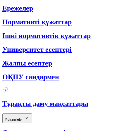
Ережелер
Нормативті құжаттар
Ішкі нормативтік құжаттар
Университет есептері
Жалпы есептер
ОҚПУ сандармен
Тұрақты даму мақсаттары
Әкімшілік