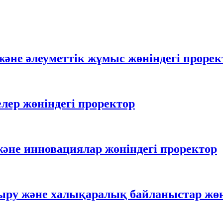
және әлеуметтік жұмыс жөніндегі прорек
лер жөніндегі проректор
әне инновациялар жөніндегі проректор
ыру және халықаралық байланыстар жөн