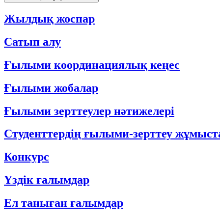
Жылдық жоспар
Сатып алу
Ғылыми координациялық кеңес
Ғылыми жобалар
Ғылыми зерттеулер нәтижелері
Студенттердің ғылыми-зерттеу жұмыс
Конкурс
Үздік ғалымдар
Ел таныған ғалымдар