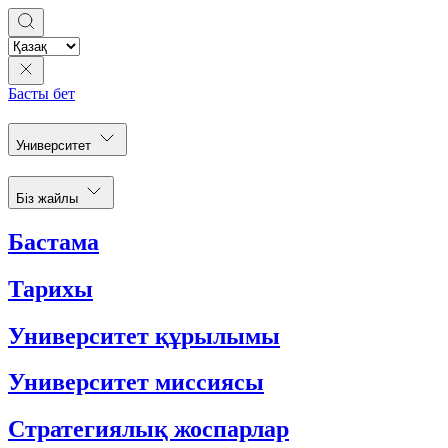
Басты бет
Университет
Біз жайлы
Бастама
Тарихы
Университет құрылымы
Университет миссиясы
Стратегиялық жоспарлар