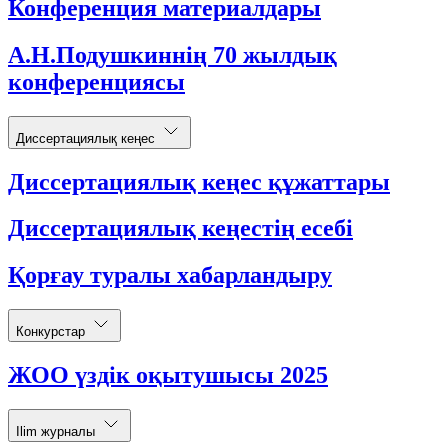
Конференция материалдары
А.Н.Подушкиннің 70 жылдық
конференциясы
Диссертациялық кеңес
Диссертациялық кеңес құжаттары
Диссертациялық кеңестің есебі
Қорғау туралы хабарландыру
Конкурстар
ЖОО үздік оқытушысы 2025
Ilim журналы