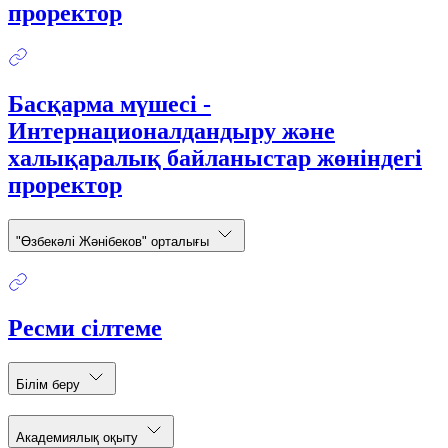
проректор
Басқарма мүшесі -
Интернационалдандыру және
халықаралық байланыстар жөніндегі
проректор
"Өзбекәлі Жәнібеков" орталығы
Ресми сілтеме
Білім беру
Академиялық оқыту