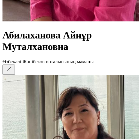
Абилаханова Айнұр
Муталхановна
Өзбекәлі Жәнібеков орталығының маманы