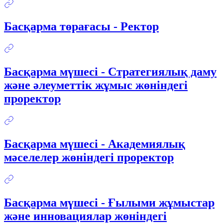
Басқарма төрағасы - Ректор
Басқарма мүшесі - Стратегиялық даму
және әлеуметтік жұмыс жөніндегі
проректор
Басқарма мүшесі - Академиялық
мәселелер жөніндегі проректор
Басқарма мүшесі - Ғылыми жұмыстар
және инновациялар жөніндегі