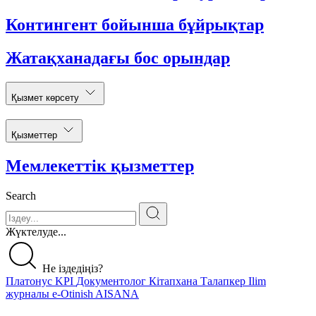
Контингент бойынша бұйрықтар
Жатақханадағы бос орындар
Қызмет көрсету
Қызметтер
Мемлекеттік қызметтер
Search
Жүктелуде...
Не іздедіңіз?
Платонус
KPI
Документолог
Кітапхана
Талапкер
Ilim
журналы
e-Otinish
AISANA