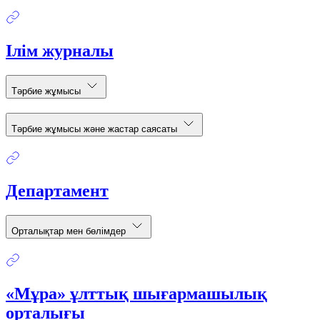
Ілім журналы
Тәрбие жұмысы
Тәрбие жұмысы және жастар саясаты
Департамент
Орталықтар мен бөлімдер
«Мұра» ұлттық шығармашылық
орталығы