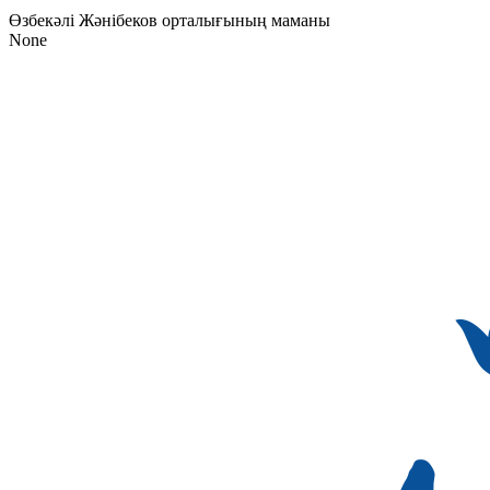
Өзбекәлі Жәнібеков орталығының маманы
None