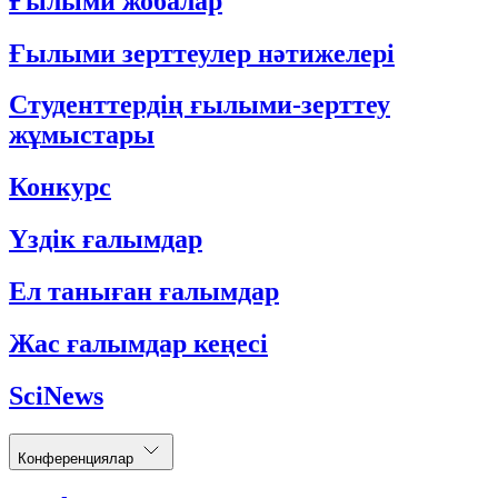
Ғылыми жобалар
Ғылыми зерттеулер нәтижелері
Студенттердің ғылыми-зерттеу
жұмыстары
Конкурс
Үздік ғалымдар
Ел таныған ғалымдар
Жас ғалымдар кеңесі
SciNews
Конференциялар