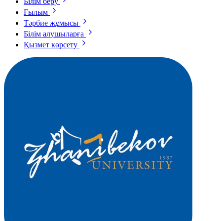
Білім беру
Ғылым
Тәрбие жұмысы
Білім алушыларға
Қызмет көрсету