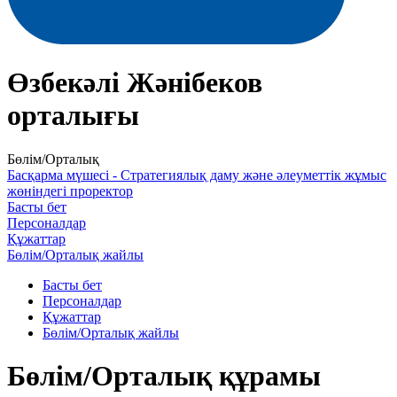
Өзбекәлі Жәнібеков
орталығы
Бөлім/Орталық
Басқарма мүшесі - Стратегиялық даму және әлеуметтік жұмыс
жөніндегі проректор
Басты бет
Персоналдар
Құжаттар
Бөлім/Орталық жайлы
Басты бет
Персоналдар
Құжаттар
Бөлім/Орталық жайлы
Бөлім/Орталық құрамы