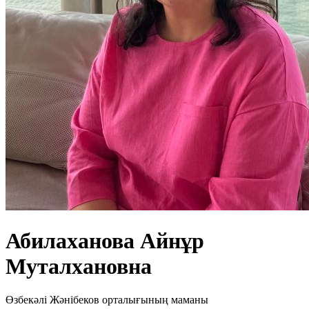
Абилаханова Айнұр
Муталхановна
Өзбекәлі Жәнібеков орталығының маманы