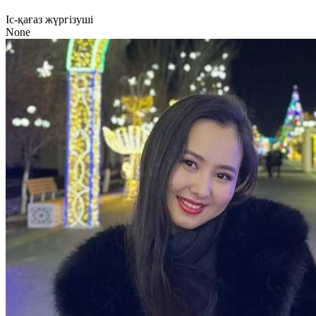
Іс-қағаз жүргізуші
None