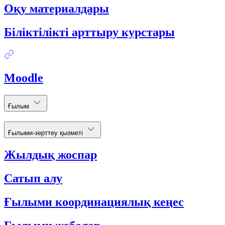
Оқу материалдары
Біліктілікті арттыру курстары
Moodle
Ғылым
Ғылыми-зерттеу қызметі
Жылдық жоспар
Сатып алу
Ғылыми координациялық кеңес