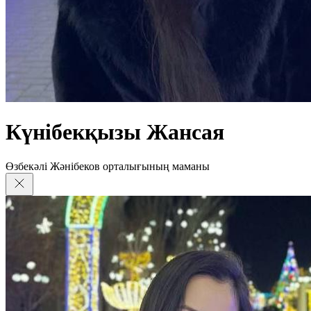
Күнібекқызы Жансая
Өзбекәлі Жәнібеков орталығының маманы