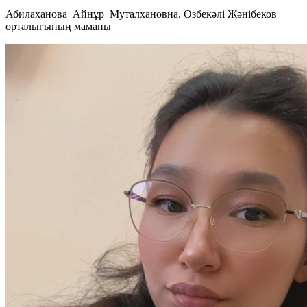
Абилаханова Айнұр Муталхановна. Өзбекәлі Жәнібеков
орталығының маманы