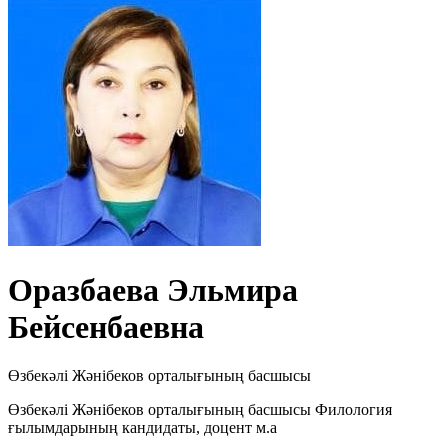
Оразбаева Эльмира
Бейсенбаевна
Өзбекәлі Жәнібеков орталығының басшысы
Өзбекәлі Жәнібеков орталығының басшысы Филология
ғылымдарының кандидаты, доцент м.а