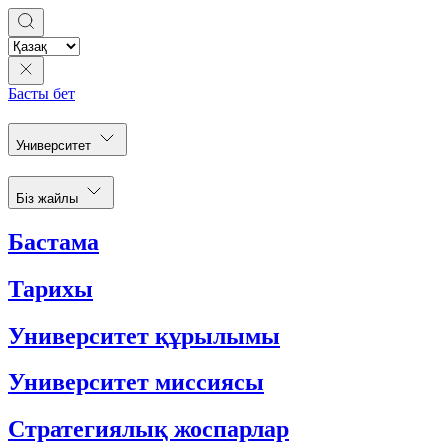
Басты бет
Университет
Біз жайлы
Бастама
Тарихы
Университет құрылымы
Университет миссиясы
Стратегиялық жоспарлар