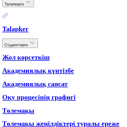
Талапкерге
Talapker
Студенттерге
Жол көрсеткіш
Академиялық күнтізбе
Академиялық саясат
Оқу процесінің графигі
Төлемақы
Төлемақы жеңілдіктері туралы ереже