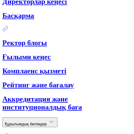
Директорлар кеңесі
Басқарма
Ректор блогы
Ғылыми кеңес
Комплаенс қызметі
Рейтинг және бағалау
Аккредитация және
институционалдық баға
Құрылымдық бөлімдер