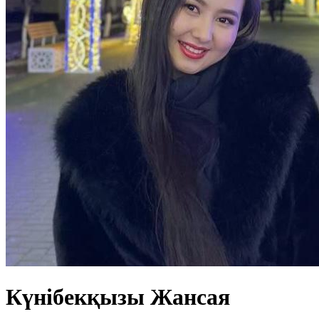
Күнібекқызы Жансая