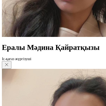
Ералы Мәдина Қайратқызы
Іс-қағаз жүргізуші