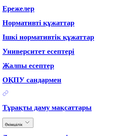
Ережелер
Нормативті құжаттар
Ішкі нормативтік құжаттар
Университет есептері
Жалпы есептер
ОҚПУ сандармен
Тұрақты даму мақсаттары
Әкімшілік