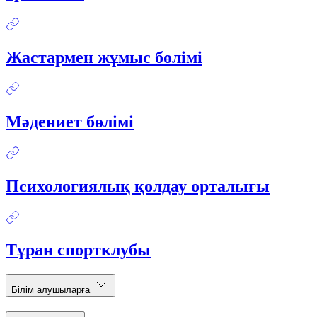
Жастармен жұмыс бөлімі
Мәдениет бөлімі
Психологиялық қолдау орталығы
Тұран спортклубы
Білім алушыларға