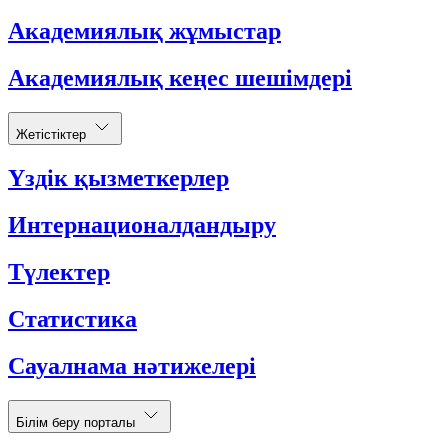
Академиялық жұмыстар
Академиялық кеңес шешімдері
Жетістіктер
Үздік қызметкерлер
Интернационалдандыру
Түлектер
Статистика
Сауалнама нәтижелері
Білім беру порталы