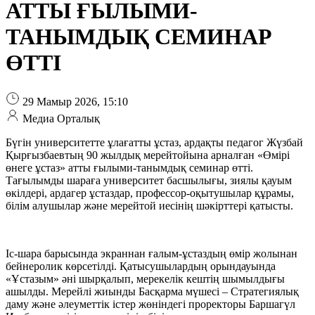
АТТЫ ҒЫЛЫМИ-
ТАНЫМДЫҚ СЕМИНАР
ӨТТІ
29 Мамыр 2026, 15:10
Медиа Орталық
Бүгін университетте ұлағатты ұстаз, ардақты педагог Жүзбай
Қырғызбаевтың 90 жылдық мерейтойына арналған «Өмірі
өнеге ұстаз» атты ғылыми-танымдық семинар өтті.
Тағылымды шараға университет басшылығы, зиялы қауым
өкілдері, ардагер ұстаздар, профессор-оқытушылар құрамы,
білім алушылар және мерейтой иесінің шәкірттері қатысты.
Іс-шара барысында экраннан ғалым-ұстаздың өмір жолынан
бейнеролик көрсетілді. Қатысушылардың орындауында
«Ұстазым» әні шырқалып, мерекелік кештің шымылдығы
ашылды. Мерейлі жиынды Басқарма мүшесі – Стратегиялық
даму және әлеуметтік істер жөніндегі проректоры Баршагүл