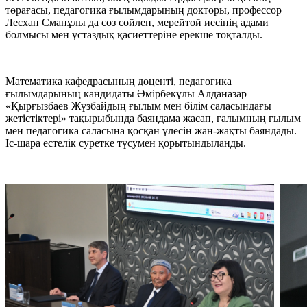
төрағасы, педагогика ғылымдарының докторы, профессор
Лесхан Сманұлы да сөз сөйлеп, мерейтой иесінің адами
болмысы мен ұстаздық қасиеттеріне ерекше тоқталды.
Математика кафедрасының доценті, педагогика
ғылымдарының кандидаты Әмірбекұлы Алданазар
«Қырғызбаев Жүзбайдың ғылым мен білім саласындағы
жетістіктері» тақырыбында баяндама жасап, ғалымның ғылым
мен педагогика саласына қосқан үлесін жан-жақты баяндады.
Іс-шара естелік суретке түсумен қорытындыланды.