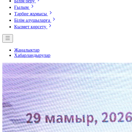
Білім беру
Ғылым
Тәрбие жұмысы
Білім алушыларға
Қызмет көрсету
Жаңалықтар
Хабарландырулар