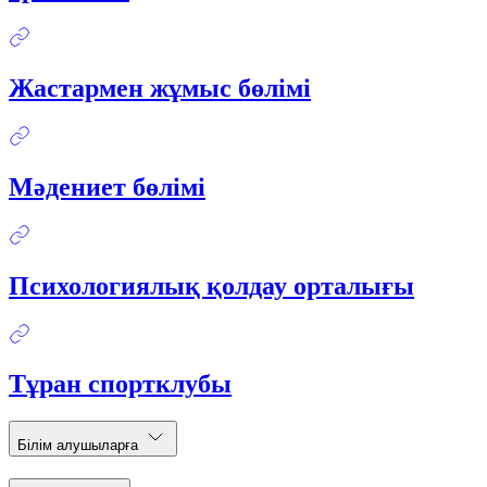
Жастармен жұмыс бөлімі
Мәдениет бөлімі
Психологиялық қолдау орталығы
Тұран спортклубы
Білім алушыларға