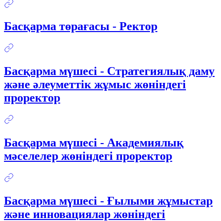
Басқарма төрағасы - Ректор
Басқарма мүшесі - Стратегиялық даму
және әлеуметтік жұмыс жөніндегі
проректор
Басқарма мүшесі - Академиялық
мәселелер жөніндегі проректор
Басқарма мүшесі - Ғылыми жұмыстар
және инновациялар жөніндегі