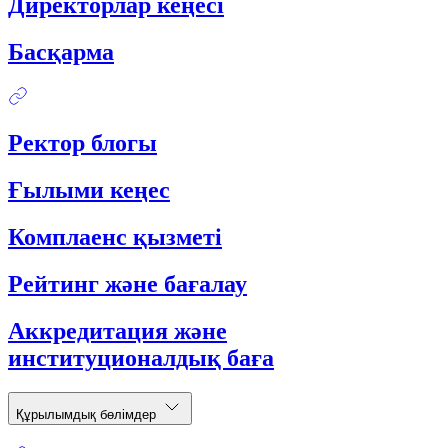
Директорлар кеңесі
Басқарма
Ректор блогы
Ғылыми кеңес
Комплаенс қызметі
Рейтинг және бағалау
Аккредитация және
институционалдық баға
Құрылымдық бөлімдер