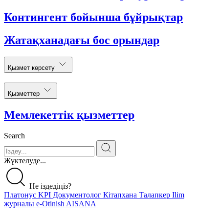
Контингент бойынша бұйрықтар
Жатақханадағы бос орындар
Қызмет көрсету
Қызметтер
Мемлекеттік қызметтер
Search
Жүктелуде...
Не іздедіңіз?
Платонус
KPI
Документолог
Кітапхана
Талапкер
Ilim
журналы
e-Otinish
AISANA