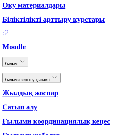
Оқу материалдары
Біліктілікті арттыру курстары
Moodle
Ғылым
Ғылыми-зерттеу қызметі
Жылдық жоспар
Сатып алу
Ғылыми координациялық кеңес