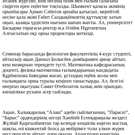
Исабек жүргізіп, кеш иесінің білім мен ғылым саласына
сіңірген ерен еңбегіне тоқталды. Шымкент қаласы әкімінің
орынбасары Арман Сәбитов арнайы қатысып, мерейтой
иесіне қала әкімі Ғабит Сыздықбековтің құттықтау хатын
оқып, қазақы үрдіспен иығына шапан жапты. Ал, университет
Басқарма төрағасы-ректор м.а Әлібек Нұртаевтың
Алғысхатын оқу орны проректоры жеткізді.
Семинар барысында филология факультетінің 4-курс студенті,
айтыскер ақын Даниал Болысбек домбырамен арнау айтып,
кеш мазмұнын тереңдете түсті. Математика кафедрасының
доценті, физика-математика ғылымдарының кандидаты
Құрбанхожа баяндама жасап, ұстаздың еңбек жолы мен
ғылымдағы орны туралы кеңінен таныстырды. Ал, белгілі
өнерпаз оқытушы Самат Өтеболатов халық әнін орындап,
көпшілікке рухани әсер сыйлады.
Ақын, Халықаралық “Алаш” әдеби сыйлығының, “Парасат”,
“Барыс” ордендерінің иегері Ханбибі Есенқарақызы жездесі
Жүзбай Қырғызбаевтан тар кезеңде кеңшілік көрген жастық
шақты, өзі кішкентай болса да мейірімге толы үлкен жүрек
иесі екендігін айтып, өлең оқыды. Ардагерлер кеңесінің