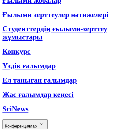
Ғылыми жобалар
Ғылыми зерттеулер нәтижелері
Студенттердің ғылыми-зерттеу
жұмыстары
Конкурс
Үздік ғалымдар
Ел таныған ғалымдар
Жас ғалымдар кеңесі
SciNews
Конференциялар