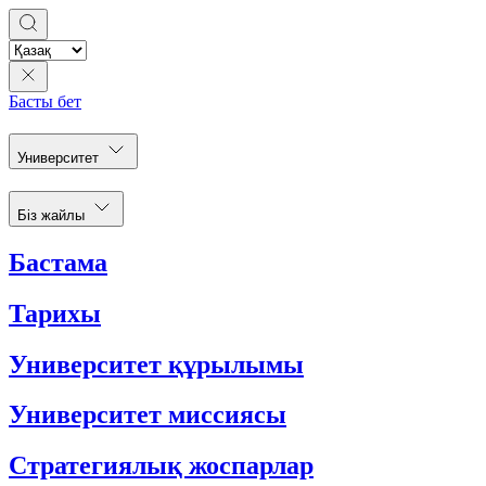
Басты бет
Университет
Біз жайлы
Бастама
Тарихы
Университет құрылымы
Университет миссиясы
Стратегиялық жоспарлар