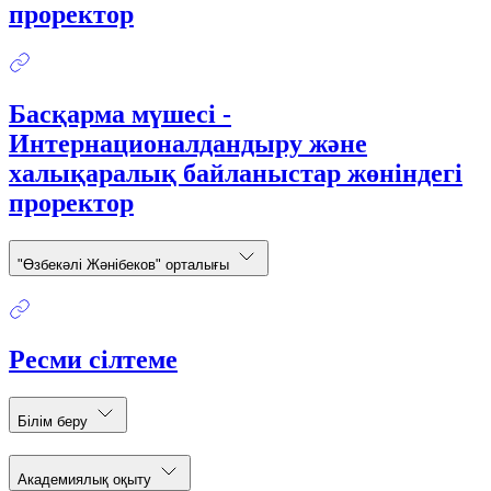
проректор
Басқарма мүшесі -
Интернационалдандыру және
халықаралық байланыстар жөніндегі
проректор
"Өзбекәлі Жәнібеков" орталығы
Ресми сілтеме
Білім беру
Академиялық оқыту