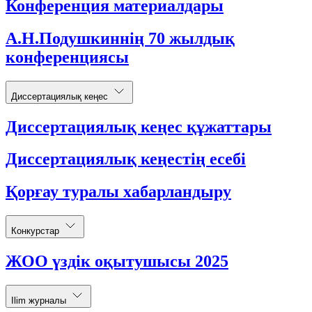
Конференция материалдары
А.Н.Подушкиннің 70 жылдық
конференциясы
Диссертациялық кеңес
Диссертациялық кеңес құжаттары
Диссертациялық кеңестің есебі
Қорғау туралы хабарландыру
Конкурстар
ЖОО үздік оқытушысы 2025
Ilim журналы