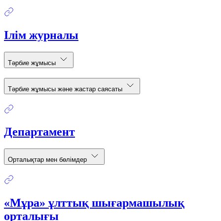
Ілім журналы
Тәрбие жұмысы
Тәрбие жұмысы және жастар саясаты
Департамент
Орталықтар мен бөлімдер
«Мұра» ұлттық шығармашылық
орталығы