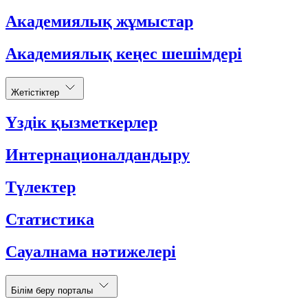
Академиялық жұмыстар
Академиялық кеңес шешімдері
Жетістіктер
Үздік қызметкерлер
Интернационалдандыру
Түлектер
Статистика
Сауалнама нәтижелері
Білім беру порталы