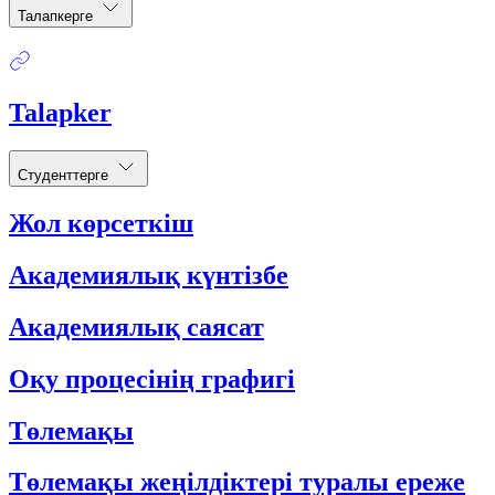
Талапкерге
Talapker
Студенттерге
Жол көрсеткіш
Академиялық күнтізбе
Академиялық саясат
Оқу процесінің графигі
Төлемақы
Төлемақы жеңілдіктері туралы ереже