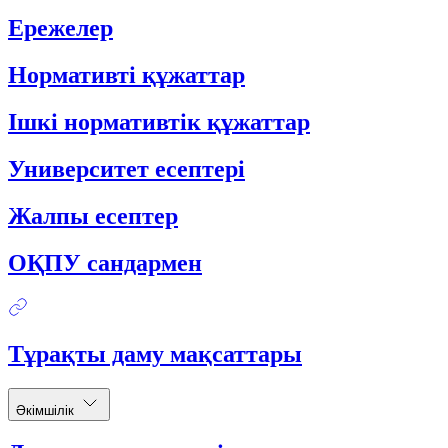
Ережелер
Нормативті құжаттар
Ішкі нормативтік құжаттар
Университет есептері
Жалпы есептер
ОҚПУ сандармен
Тұрақты даму мақсаттары
Әкімшілік