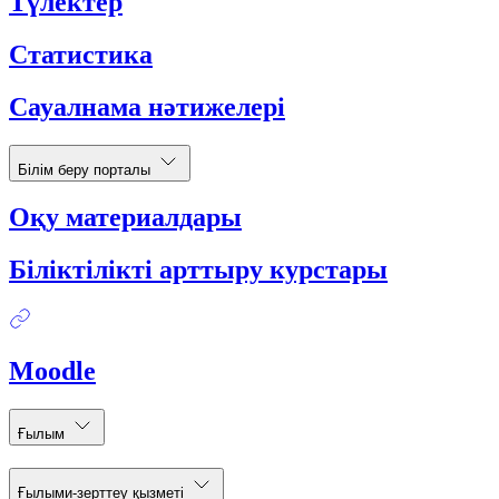
Түлектер
Статистика
Сауалнама нәтижелері
Білім беру порталы
Оқу материалдары
Біліктілікті арттыру курстары
Moodle
Ғылым
Ғылыми-зерттеу қызметі