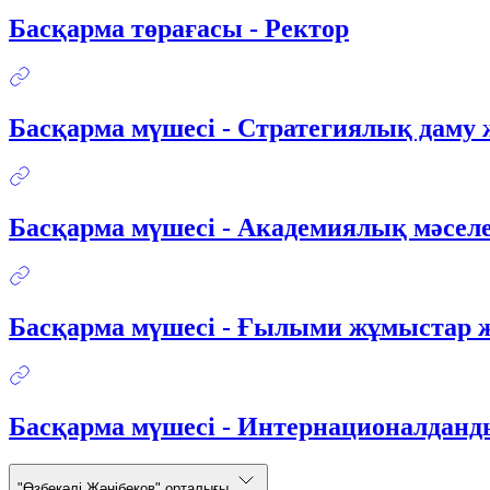
Басқарма төрағасы - Ректор
Басқарма мүшесі - Стратегиялық даму 
Басқарма мүшесі - Академиялық мәселе
Басқарма мүшесі - Ғылыми жұмыстар ж
Басқарма мүшесі - Интернационалданд
"Өзбекәлі Жәнібеков" орталығы