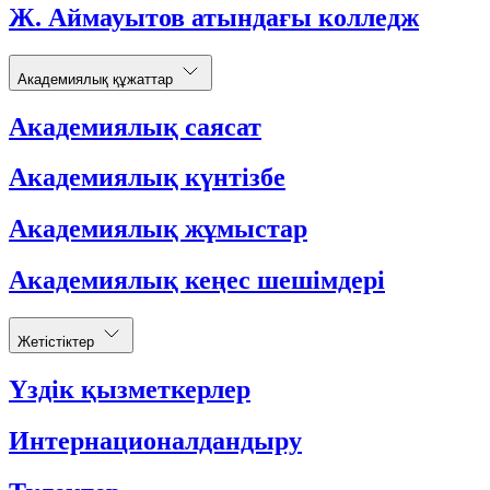
Ж. Аймауытов атындағы колледж
Академиялық құжаттар
Академиялық саясат
Академиялық күнтізбе
Академиялық жұмыстар
Академиялық кеңес шешімдері
Жетістіктер
Үздік қызметкерлер
Интернационалдандыру