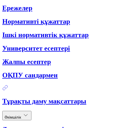
Ережелер
Нормативті құжаттар
Ішкі нормативтік құжаттар
Университет есептері
Жалпы есептер
ОҚПУ сандармен
Тұрақты даму мақсаттары
Әкімшілік