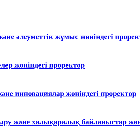
және әлеуметтік жұмыс жөніндегі прорек
лер жөніндегі проректор
әне инновациялар жөніндегі проректор
ыру және халықаралық байланыстар жөн