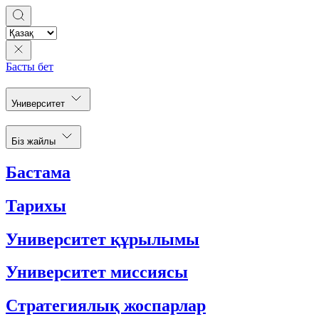
Басты бет
Университет
Біз жайлы
Бастама
Тарихы
Университет құрылымы
Университет миссиясы
Стратегиялық жоспарлар