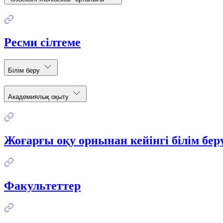
Ресми сілтеме
Білім беру
Академиялық оқыту
Жоғарғы оқу орнынан кейінгі білім бе
Факультеттер