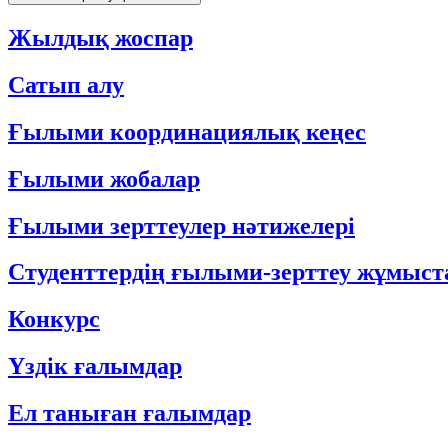
Жылдық жоспар
Сатып алу
Ғылыми координациялық кеңес
Ғылыми жобалар
Ғылыми зерттеулер нәтижелері
Студенттердің ғылыми-зерттеу жұмыс
Конкурс
Үздік ғалымдар
Ел таныған ғалымдар