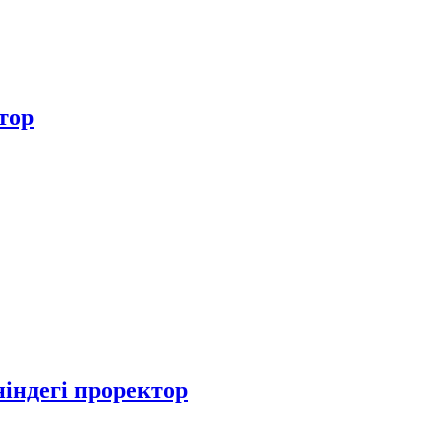
тор
індегі проректор