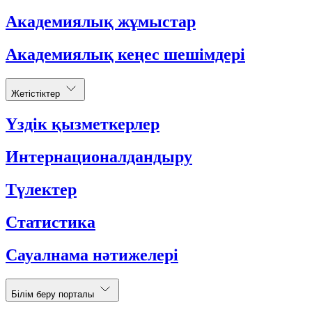
Академиялық жұмыстар
Академиялық кеңес шешімдері
Жетістіктер
Үздік қызметкерлер
Интернационалдандыру
Түлектер
Статистика
Сауалнама нәтижелері
Білім беру порталы