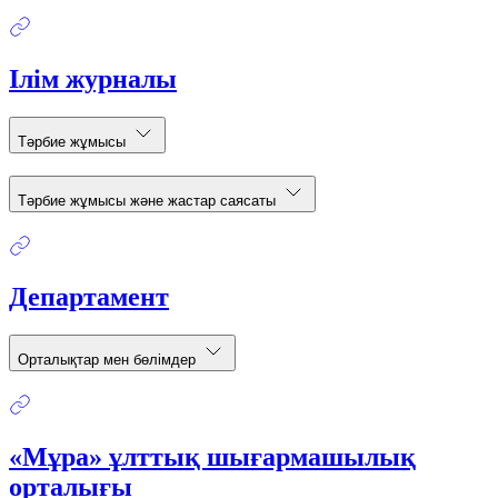
Ілім журналы
Тәрбие жұмысы
Тәрбие жұмысы және жастар саясаты
Департамент
Орталықтар мен бөлімдер
«Мұра» ұлттық шығармашылық
орталығы