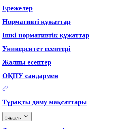
Ережелер
Нормативті құжаттар
Ішкі нормативтік құжаттар
Университет есептері
Жалпы есептер
ОҚПУ сандармен
Тұрақты даму мақсаттары
Әкімшілік