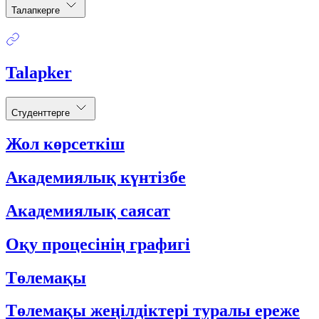
Талапкерге
Talapker
Студенттерге
Жол көрсеткіш
Академиялық күнтізбе
Академиялық саясат
Оқу процесінің графигі
Төлемақы
Төлемақы жеңілдіктері туралы ереже