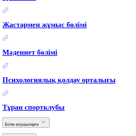
Жастармен жұмыс бөлімі
Мәдениет бөлімі
Психологиялық қолдау орталығы
Тұран спортклубы
Білім алушыларға