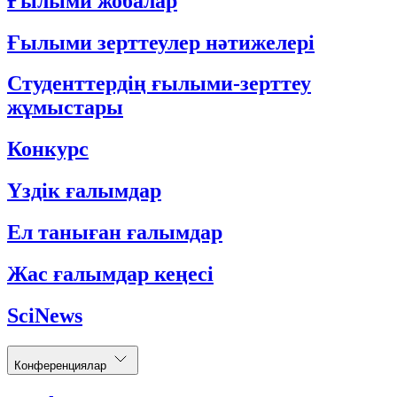
Ғылыми жобалар
Ғылыми зерттеулер нәтижелері
Студенттердің ғылыми-зерттеу
жұмыстары
Конкурс
Үздік ғалымдар
Ел таныған ғалымдар
Жас ғалымдар кеңесі
SciNews
Конференциялар