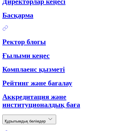
Директорлар кеңесі
Басқарма
Ректор блогы
Ғылыми кеңес
Комплаенс қызметі
Рейтинг және бағалау
Аккредитация және
институционалдық баға
Құрылымдық бөлімдер