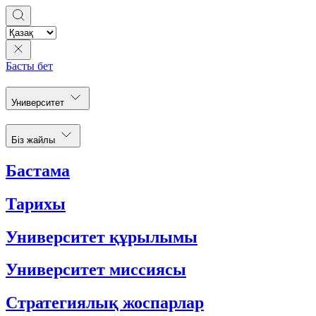
Басты бет
Университет
Біз жайлы
Бастама
Тарихы
Университет құрылымы
Университет миссиясы
Стратегиялық жоспарлар