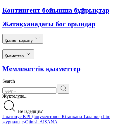
Контингент бойынша бұйрықтар
Жатақханадағы бос орындар
Қызмет көрсету
Қызметтер
Мемлекеттік қызметтер
Search
Жүктелуде...
Не іздедіңіз?
Платонус
KPI
Документолог
Кітапхана
Талапкер
Ilim
журналы
e-Otinish
AISANA