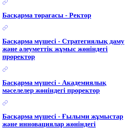
Басқарма төрағасы - Ректор
Басқарма мүшесі - Стратегиялық даму
және әлеуметтік жұмыс жөніндегі
проректор
Басқарма мүшесі - Академиялық
мәселелер жөніндегі проректор
Басқарма мүшесі - Ғылыми жұмыстар
және инновациялар жөніндегі