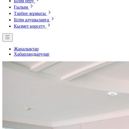
Білім беру
Ғылым
Тәрбие жұмысы
Білім алушыларға
Қызмет көрсету
Жаңалықтар
Хабарландырулар