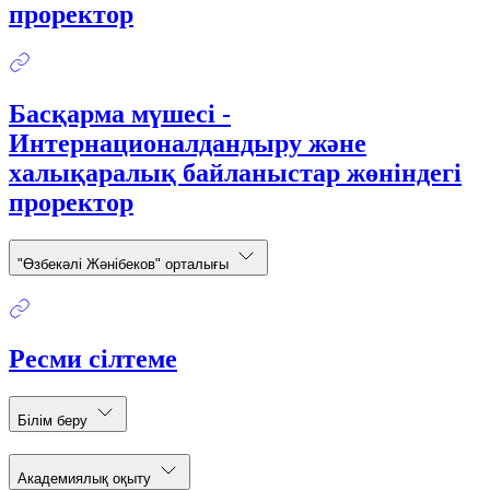
проректор
Басқарма мүшесі -
Интернационалдандыру және
халықаралық байланыстар жөніндегі
проректор
"Өзбекәлі Жәнібеков" орталығы
Ресми сілтеме
Білім беру
Академиялық оқыту