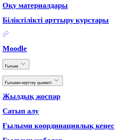
Оқу материалдары
Біліктілікті арттыру курстары
Moodle
Ғылым
Ғылыми-зерттеу қызметі
Жылдық жоспар
Сатып алу
Ғылыми координациялық кеңес