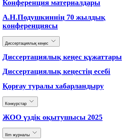
Конференция материалдары
А.Н.Подушкиннің 70 жылдық
конференциясы
Диссертациялық кеңес
Диссертациялық кеңес құжаттары
Диссертациялық кеңестің есебі
Қорғау туралы хабарландыру
Конкурстар
ЖОО үздік оқытушысы 2025
Ilim журналы